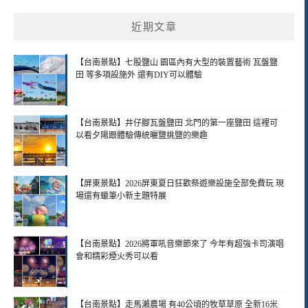
近期文章
【台南景點】七股鹽山 園區內有大型的裝置藝術 瓦盤鹽
田 等多項設施外 還有DIY可以體驗
【台南景點】井仔腳瓦盤鹽田 北門的第一座鹽田 這裡可
以看夕陽跟體驗傳統曬鹽挑鹽的樂趣
【屏東景點】2026屏東夏日狂歡祭遊樂設施全部免費玩 現
場還有蠟筆小新主題特展
【台南景點】2026將軍吼音樂節來了 今年有超強卡司演唱
會和精彩煙火秀可以看
【台南景點】走馬瀨農場 有40公頃的牧草草原 全新16米