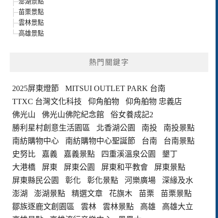
澎湖景點
苗栗景點
雲林景點
高雄景點
熱門關鍵字
2025屏東燈節
MITSUI OUTLET PARK 台南
TTXC 台灣文化科技
仰角舶物
仰角舶物 忠義店
佛光山
佛光山佛陀紀念館
俗女養成記2
勝利星村創意生活園區
北香湖公園
南投
南投景點
南紡購物中心
南紡購物中心聖誕節
台南
台南景點
史努比
嘉義
嘉義景點
四重溪溫泉公園
墾丁
大港橋
屏東
屏東公園
屏東和平教會
屏東景點
屏東縣民公園
彰化
彰化景點
河樂廣場
深緣及水
澎湖
澎湖景點
精選文章
花旗木
苗栗
苗栗景點
鄒族逐鹿文創園區
雲林
雲林景點
高雄
高雄大立