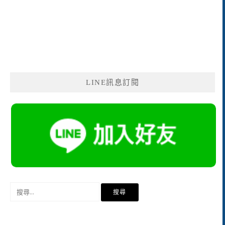
LINE訊息訂閱
搜
尋
關
鍵