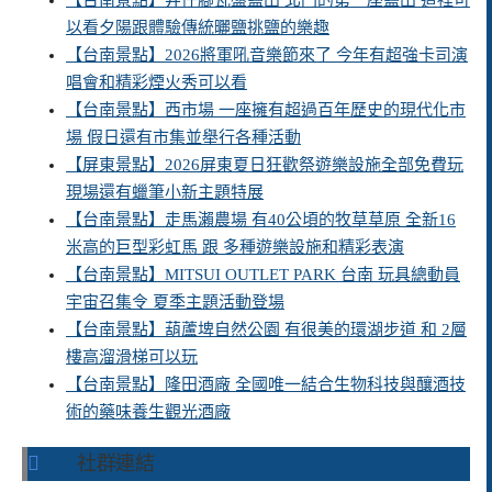
【台南景點】井仔腳瓦盤鹽田 北門的第一座鹽田 這裡可
以看夕陽跟體驗傳統曬鹽挑鹽的樂趣
【台南景點】2026將軍吼音樂節來了 今年有超強卡司演
唱會和精彩煙火秀可以看
【台南景點】西市場 一座擁有超過百年歷史的現代化市
場 假日還有市集並舉行各種活動
【屏東景點】2026屏東夏日狂歡祭遊樂設施全部免費玩
現場還有蠟筆小新主題特展
【台南景點】走馬瀨農場 有40公頃的牧草草原 全新16
米高的巨型彩虹馬 跟 多種遊樂設施和精彩表演
【台南景點】MITSUI OUTLET PARK 台南 玩具總動員
宇宙召集令 夏季主題活動登場
【台南景點】葫蘆埤自然公園 有很美的環湖步道 和 2層
樓高溜滑梯可以玩
【台南景點】隆田酒廠 全國唯一結合生物科技與釀酒技
術的藥味養生觀光酒廠
社群連結