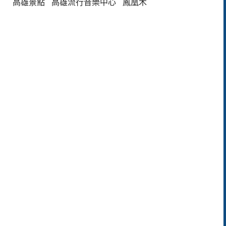
高雄景點
高雄流行音樂中心
鳳凰木