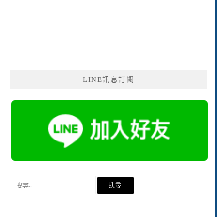
LINE訊息訂閱
搜
尋
關
鍵