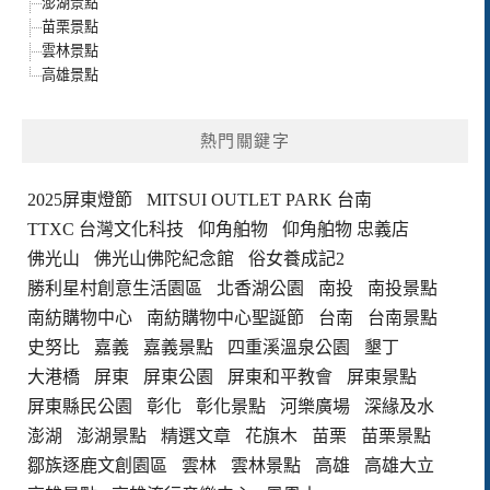
澎湖景點
苗栗景點
雲林景點
高雄景點
熱門關鍵字
2025屏東燈節
MITSUI OUTLET PARK 台南
TTXC 台灣文化科技
仰角舶物
仰角舶物 忠義店
佛光山
佛光山佛陀紀念館
俗女養成記2
勝利星村創意生活園區
北香湖公園
南投
南投景點
南紡購物中心
南紡購物中心聖誕節
台南
台南景點
史努比
嘉義
嘉義景點
四重溪溫泉公園
墾丁
大港橋
屏東
屏東公園
屏東和平教會
屏東景點
屏東縣民公園
彰化
彰化景點
河樂廣場
深緣及水
澎湖
澎湖景點
精選文章
花旗木
苗栗
苗栗景點
鄒族逐鹿文創園區
雲林
雲林景點
高雄
高雄大立