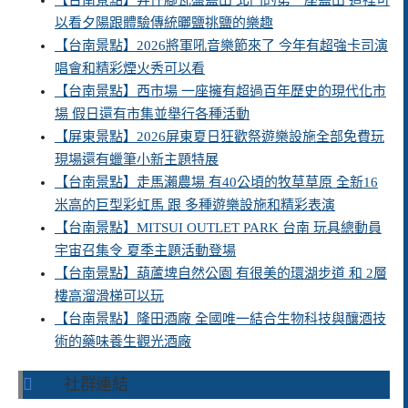
【台南景點】井仔腳瓦盤鹽田 北門的第一座鹽田 這裡可
以看夕陽跟體驗傳統曬鹽挑鹽的樂趣
【台南景點】2026將軍吼音樂節來了 今年有超強卡司演
唱會和精彩煙火秀可以看
【台南景點】西市場 一座擁有超過百年歷史的現代化市
場 假日還有市集並舉行各種活動
【屏東景點】2026屏東夏日狂歡祭遊樂設施全部免費玩
現場還有蠟筆小新主題特展
【台南景點】走馬瀨農場 有40公頃的牧草草原 全新16
米高的巨型彩虹馬 跟 多種遊樂設施和精彩表演
【台南景點】MITSUI OUTLET PARK 台南 玩具總動員
宇宙召集令 夏季主題活動登場
【台南景點】葫蘆埤自然公園 有很美的環湖步道 和 2層
樓高溜滑梯可以玩
【台南景點】隆田酒廠 全國唯一結合生物科技與釀酒技
術的藥味養生觀光酒廠
社群連結