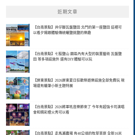
近期文章
【台南景點】井仔腳瓦盤鹽田 北門的第一座鹽田 這裡可
以看夕陽跟體驗傳統曬鹽挑鹽的樂趣
【台南景點】七股鹽山 園區內有大型的裝置藝術 瓦盤鹽
田 等多項設施外 還有DIY體驗可以玩
【屏東景點】2026屏東夏日狂歡祭遊樂設施全部免費玩 現
場還有蠟筆小新主題特展
【台南景點】2026將軍吼音樂節來了 今年有超強卡司演唱
會和精彩煙火秀可以看
【台南景點】走馬瀨農場 有40公頃的牧草草原 全新16米