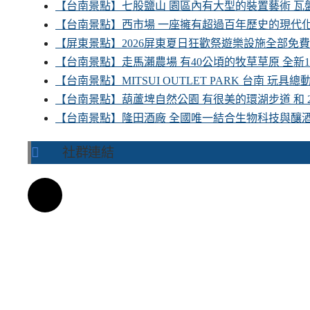
【台南景點】七股鹽山 園區內有大型的裝置藝術 瓦盤
【台南景點】西市場 一座擁有超過百年歷史的現代
【屏東景點】2026屏東夏日狂歡祭遊樂設施全部免
【台南景點】走馬瀨農場 有40公頃的牧草草原 全新
【台南景點】MITSUI OUTLET PARK 台南 玩
【台南景點】葫蘆埤自然公園 有很美的環湖步道 和
【台南景點】隆田酒廠 全國唯一結合生物科技與釀
社群連結