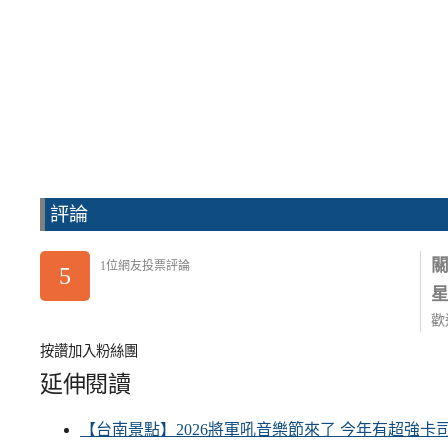
評論
1位網友投票評論
5
歡
按讚加入粉絲團
延伸閱讀
【台南景點】2026將軍吼音樂節來了 今年有超強