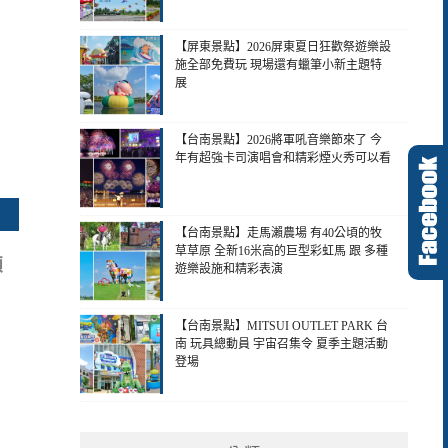
【屏東景點】2026屏東夏日狂歡祭遊樂設
施全部免費玩 現場還有蠟筆小新主題特
展
【台南景點】2026將軍吼音樂節來了 今
年有超強卡司演唱會和精彩煙火秀可以看
【台南景點】走馬瀨農場 有40公頃的牧
草草原 全新16米高的巨型彩虹馬 跟 多種
顆
遊樂設施和精彩表演
【台南景點】MITSUI OUTLET PARK 台
南 玩具總動員 宇宙召集令 夏季主題活動
登場