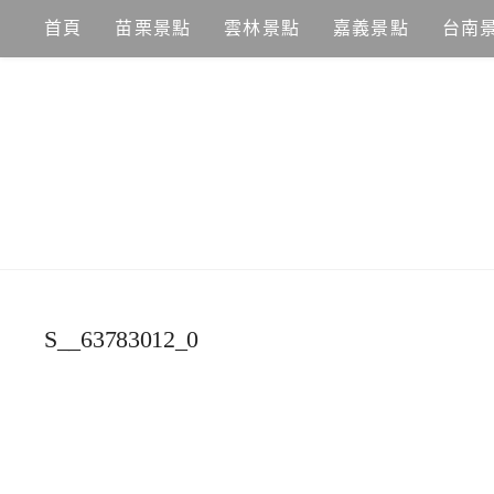
Skip
首頁
苗栗景點
雲林景點
嘉義景點
台南
to
content
S__63783012_0