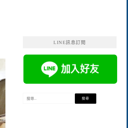
LINE訊息訂閱
搜
尋
關
鍵
字: