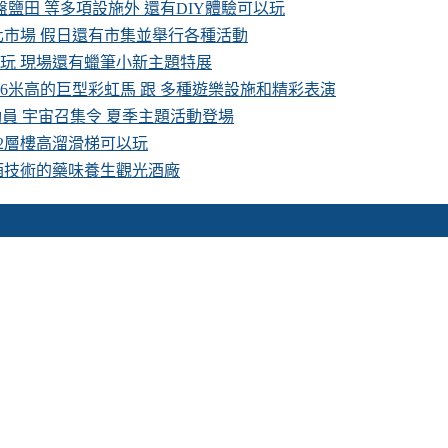
鹽田 等多項設施外 還有DIY體驗可以玩
化市場 假日還有市集並舉行各種活動
費玩 現場還有蠟筆小新主題特展
16米高的巨型彩虹馬 跟 多種遊樂設施和精彩表演
具總動員 宇宙召集令 夏季主題活動登場
 2層樓高溜滑梯可以玩
酒技術的藥味養生觀光酒廠