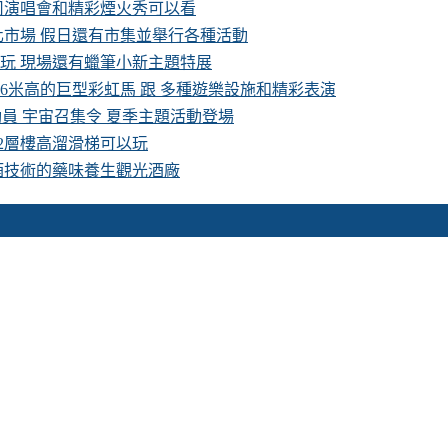
卡司演唱會和精彩煙火秀可以看
化市場 假日還有市集並舉行各種活動
費玩 現場還有蠟筆小新主題特展
16米高的巨型彩虹馬 跟 多種遊樂設施和精彩表演
具總動員 宇宙召集令 夏季主題活動登場
 2層樓高溜滑梯可以玩
酒技術的藥味養生觀光酒廠