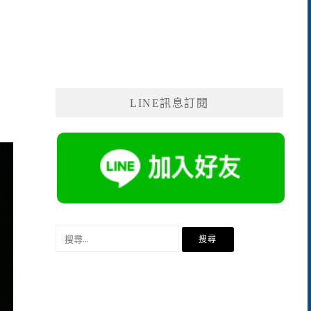
LINE訊息訂閱
搜
尋
關
鍵
字: