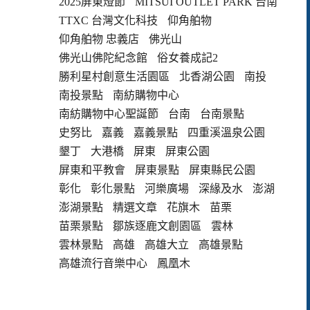
2025屏東燈節
MITSUI OUTLET PARK 台南
TTXC 台灣文化科技
仰角舶物
仰角舶物 忠義店
佛光山
佛光山佛陀紀念館
俗女養成記2
勝利星村創意生活園區
北香湖公園
南投
南投景點
南紡購物中心
南紡購物中心聖誕節
台南
台南景點
史努比
嘉義
嘉義景點
四重溪溫泉公園
墾丁
大港橋
屏東
屏東公園
屏東和平教會
屏東景點
屏東縣民公園
彰化
彰化景點
河樂廣場
深緣及水
澎湖
澎湖景點
精選文章
花旗木
苗栗
苗栗景點
鄒族逐鹿文創園區
雲林
雲林景點
高雄
高雄大立
高雄景點
高雄流行音樂中心
鳳凰木