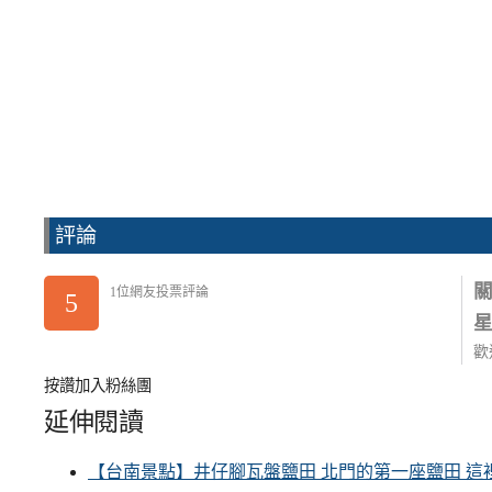
評論
1位網友投票評論
5
歡
按讚加入粉絲團
延伸閱讀
【台南景點】井仔腳瓦盤鹽田 北門的第一座鹽田 