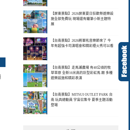
【屏東景點】2026屏東夏日狂歡祭遊樂設
施全部免費玩 現場還有蠟筆小新主題特
展
【台南景點】2026將軍吼音樂節來了 今
年有超強卡司演唱會和精彩煙火秀可以看
【台南景點】走馬瀨農場 有40公頃的牧
草草原 全新16米高的巨型彩虹馬 跟 多種
顆
遊樂設施和精彩表演
【台南景點】MITSUI OUTLET PARK 台
南 玩具總動員 宇宙召集令 夏季主題活動
登場