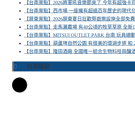
【台南景點】2026將軍吼音樂節來了 今年有超強
【台南景點】西市場 一座擁有超過百年歷史的現代
【屏東景點】2026屏東夏日狂歡祭遊樂設施全部免
【台南景點】走馬瀨農場 有40公頃的牧草草原 全新
【台南景點】MITSUI OUTLET PARK 台南 玩
【台南景點】葫蘆埤自然公園 有很美的環湖步道 和
【台南景點】隆田酒廠 全國唯一結合生物科技與釀
社群連結