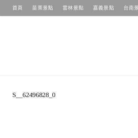
Skip
首頁
苗栗景點
雲林景點
嘉義景點
台南
to
content
S__62496828_0