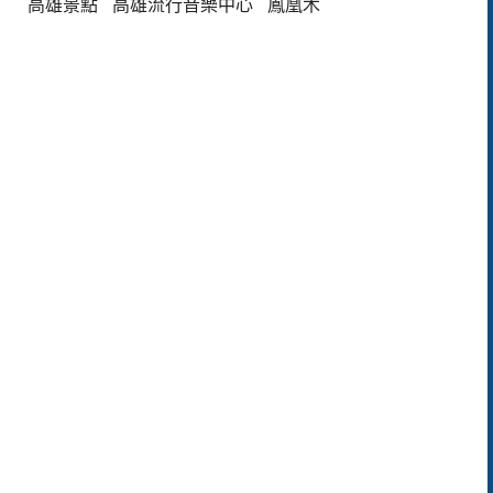
高雄景點
高雄流行音樂中心
鳳凰木