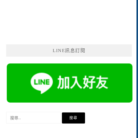
LINE訊息訂閱
搜
尋
關
鍵