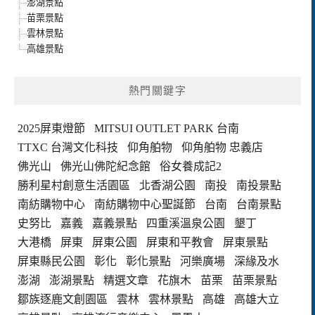
澎湖景點
苗栗景點
雲林景點
高雄景點
熱門關鍵字
2025屏東燈節
MITSUI OUTLET PARK 台南
TTXC 台灣文化科技
仰角舶物
仰角舶物 忠義店
佛光山
佛光山佛陀紀念館
俗女養成記2
勝利星村創意生活園區
北香湖公園
南投
南投景點
南紡購物中心
南紡購物中心聖誕節
台南
台南景點
史努比
嘉義
嘉義景點
四重溪溫泉公園
墾丁
大港橋
屏東
屏東公園
屏東和平教會
屏東景點
屏東縣民公園
彰化
彰化景點
河樂廣場
深緣及水
澎湖
澎湖景點
精選文章
花旗木
苗栗
苗栗景點
鄒族逐鹿文創園區
雲林
雲林景點
高雄
高雄大立