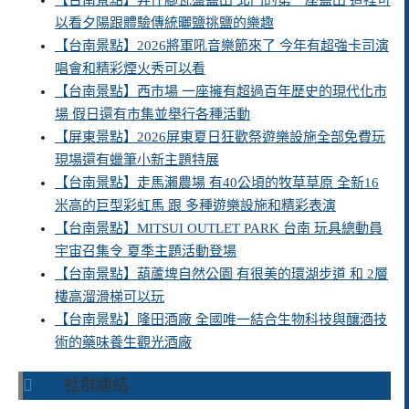
【台南景點】井仔腳瓦盤鹽田 北門的第一座鹽田 這裡可
以看夕陽跟體驗傳統曬鹽挑鹽的樂趣
【台南景點】2026將軍吼音樂節來了 今年有超強卡司演
唱會和精彩煙火秀可以看
【台南景點】西市場 一座擁有超過百年歷史的現代化市
場 假日還有市集並舉行各種活動
【屏東景點】2026屏東夏日狂歡祭遊樂設施全部免費玩
現場還有蠟筆小新主題特展
【台南景點】走馬瀨農場 有40公頃的牧草草原 全新16
米高的巨型彩虹馬 跟 多種遊樂設施和精彩表演
【台南景點】MITSUI OUTLET PARK 台南 玩具總動員
宇宙召集令 夏季主題活動登場
【台南景點】葫蘆埤自然公園 有很美的環湖步道 和 2層
樓高溜滑梯可以玩
【台南景點】隆田酒廠 全國唯一結合生物科技與釀酒技
術的藥味養生觀光酒廠
社群連結