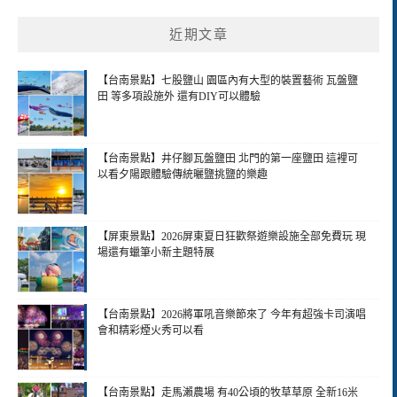
近期文章
【台南景點】七股鹽山 園區內有大型的裝置藝術 瓦盤鹽
田 等多項設施外 還有DIY可以體驗
【台南景點】井仔腳瓦盤鹽田 北門的第一座鹽田 這裡可
以看夕陽跟體驗傳統曬鹽挑鹽的樂趣
【屏東景點】2026屏東夏日狂歡祭遊樂設施全部免費玩 現
場還有蠟筆小新主題特展
【台南景點】2026將軍吼音樂節來了 今年有超強卡司演唱
會和精彩煙火秀可以看
【台南景點】走馬瀨農場 有40公頃的牧草草原 全新16米