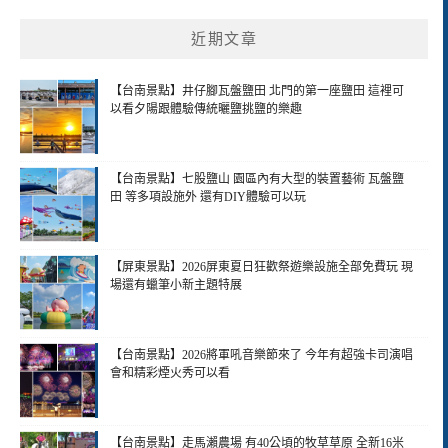
近期文章
【台南景點】井仔腳瓦盤鹽田 北門的第一座鹽田 這裡可
以看夕陽跟體驗傳統曬鹽挑鹽的樂趣
【台南景點】七股鹽山 園區內有大型的裝置藝術 瓦盤鹽
田 等多項設施外 還有DIY體驗可以玩
【屏東景點】2026屏東夏日狂歡祭遊樂設施全部免費玩 現
場還有蠟筆小新主題特展
【台南景點】2026將軍吼音樂節來了 今年有超強卡司演唱
會和精彩煙火秀可以看
【台南景點】走馬瀨農場 有40公頃的牧草草原 全新16米