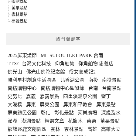
澎湖景點
苗栗景點
雲林景點
高雄景點
熱門關鍵字
2025屏東燈節
MITSUI OUTLET PARK 台南
TTXC 台灣文化科技
仰角舶物
仰角舶物 忠義店
佛光山
佛光山佛陀紀念館
俗女養成記2
勝利星村創意生活園區
北香湖公園
南投
南投景點
南紡購物中心
南紡購物中心聖誕節
台南
台南景點
史努比
嘉義
嘉義景點
四重溪溫泉公園
墾丁
大港橋
屏東
屏東公園
屏東和平教會
屏東景點
屏東縣民公園
彰化
彰化景點
河樂廣場
深緣及水
澎湖
澎湖景點
精選文章
花旗木
苗栗
苗栗景點
鄒族逐鹿文創園區
雲林
雲林景點
高雄
高雄大立