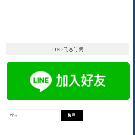
LINE訊息訂閱
搜
尋
關
鍵