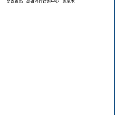
高雄景點
高雄流行音樂中心
鳳凰木