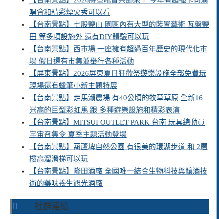
【台南景點】2026將軍吼音樂節來了 今年有超強卡司演
唱會和精彩煙火秀可以看
【台南景點】七股鹽山 園區內有大型的裝置藝術 瓦盤鹽
田 等多項設施外 還有DIY體驗可以玩
【台南景點】西市場 一座擁有超過百年歷史的現代化市
場 假日還有市集並舉行各種活動
【屏東景點】2026屏東夏日狂歡祭遊樂設施全部免費玩
現場還有蠟筆小新主題特展
【台南景點】走馬瀨農場 有40公頃的牧草草原 全新16
米高的巨型彩虹馬 跟 多種遊樂設施和精彩表演
【台南景點】MITSUI OUTLET PARK 台南 玩具總動員
宇宙召集令 夏季主題活動登場
【台南景點】葫蘆埤自然公園 有很美的環湖步道 和 2層
樓高溜滑梯可以玩
【台南景點】隆田酒廠 全國唯一結合生物科技與釀酒技
術的藥味養生觀光酒廠
社群連結