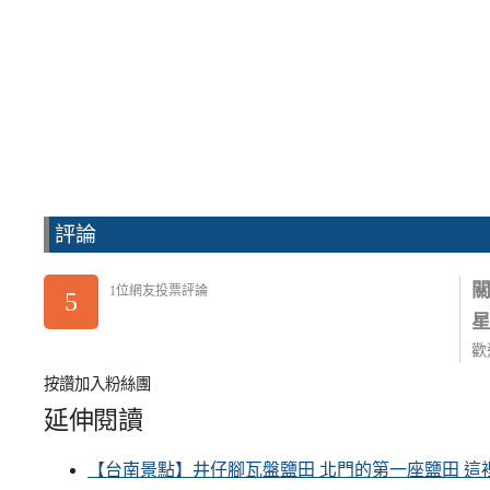
評論
1位網友投票評論
5
歡
按讚加入粉絲團
延伸閱讀
【台南景點】井仔腳瓦盤鹽田 北門的第一座鹽田 