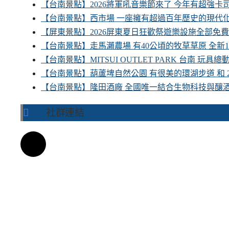
【台南景點】2026將軍吼音樂節來了 今年有超強
【台南景點】西市場 一座擁有超過百年歷史的現代
【屏東景點】2026屏東夏日狂歡祭遊樂設施全部免
【台南景點】走馬瀨農場 有40公頃的牧草草原 全新
【台南景點】MITSUI OUTLET PARK 台南 玩
【台南景點】葫蘆埤自然公園 有很美的環湖步道 和
【台南景點】隆田酒廠 全國唯一結合生物科技與釀
社群連結