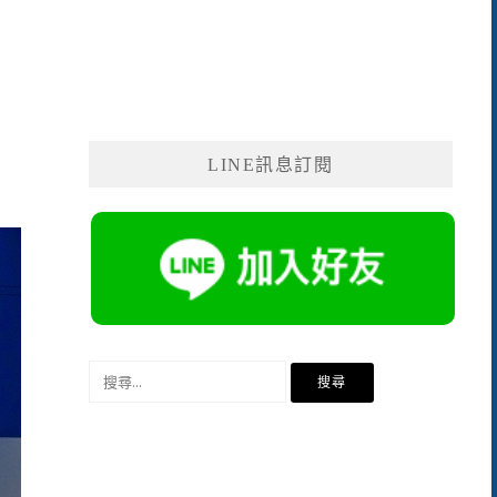
LINE訊息訂閱
搜
尋
關
鍵
字: