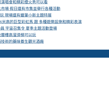
卡司演唱會和精彩煙火秀可以看
化市場 假日還有市集並舉行各種活動
費玩 現場還有蠟筆小新主題特展
16米高的巨型彩虹馬 跟 多種遊樂設施和精彩表演
具總動員 宇宙召集令 夏季主題活動登場
 2層樓高溜滑梯可以玩
酒技術的藥味養生觀光酒廠