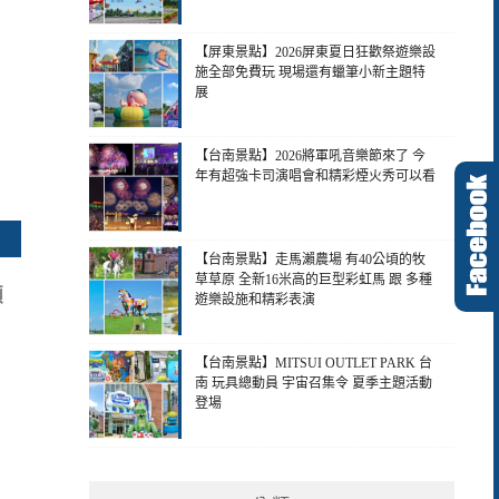
【屏東景點】2026屏東夏日狂歡祭遊樂設
施全部免費玩 現場還有蠟筆小新主題特
展
【台南景點】2026將軍吼音樂節來了 今
年有超強卡司演唱會和精彩煙火秀可以看
【台南景點】走馬瀨農場 有40公頃的牧
草草原 全新16米高的巨型彩虹馬 跟 多種
顆
遊樂設施和精彩表演
【台南景點】MITSUI OUTLET PARK 台
南 玩具總動員 宇宙召集令 夏季主題活動
登場