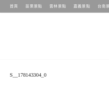
Skip
首頁
苗栗景點
雲林景點
嘉義景點
台南
to
content
S__178143304_0