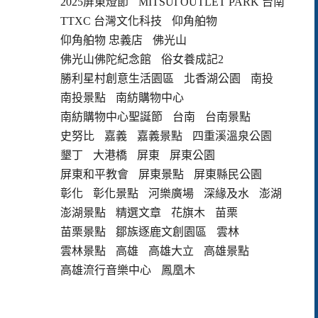
2025屏東燈節
MITSUI OUTLET PARK 台南
TTXC 台灣文化科技
仰角舶物
仰角舶物 忠義店
佛光山
佛光山佛陀紀念館
俗女養成記2
勝利星村創意生活園區
北香湖公園
南投
南投景點
南紡購物中心
南紡購物中心聖誕節
台南
台南景點
史努比
嘉義
嘉義景點
四重溪溫泉公園
墾丁
大港橋
屏東
屏東公園
屏東和平教會
屏東景點
屏東縣民公園
彰化
彰化景點
河樂廣場
深緣及水
澎湖
澎湖景點
精選文章
花旗木
苗栗
苗栗景點
鄒族逐鹿文創園區
雲林
雲林景點
高雄
高雄大立
高雄景點
高雄流行音樂中心
鳳凰木