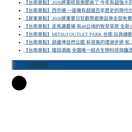
【台南景點】2026將軍吼音樂節來了 今年有超強
【台南景點】西市場 一座擁有超過百年歷史的現代
【屏東景點】2026屏東夏日狂歡祭遊樂設施全部免
【台南景點】走馬瀨農場 有40公頃的牧草草原 全新
【台南景點】MITSUI OUTLET PARK 台南 玩
【台南景點】葫蘆埤自然公園 有很美的環湖步道 和
【台南景點】隆田酒廠 全國唯一結合生物科技與釀
社群連結