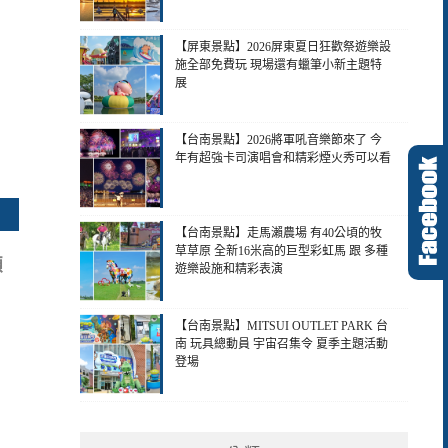
【屏東景點】2026屏東夏日狂歡祭遊樂設
施全部免費玩 現場還有蠟筆小新主題特
展
【台南景點】2026將軍吼音樂節來了 今
年有超強卡司演唱會和精彩煙火秀可以看
【台南景點】走馬瀨農場 有40公頃的牧
草草原 全新16米高的巨型彩虹馬 跟 多種
顆
遊樂設施和精彩表演
【台南景點】MITSUI OUTLET PARK 台
南 玩具總動員 宇宙召集令 夏季主題活動
登場