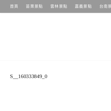
Skip
首頁
苗栗景點
雲林景點
嘉義景點
台南
to
content
S__160333849_0