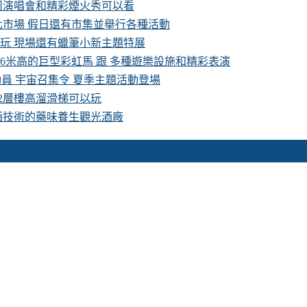
卡司演唱會和精彩煙火秀可以看
化市場 假日還有市集並舉行各種活動
費玩 現場還有蠟筆小新主題特展
16米高的巨型彩虹馬 跟 多種遊樂設施和精彩表演
具總動員 宇宙召集令 夏季主題活動登場
 2層樓高溜滑梯可以玩
酒技術的藥味養生觀光酒廠