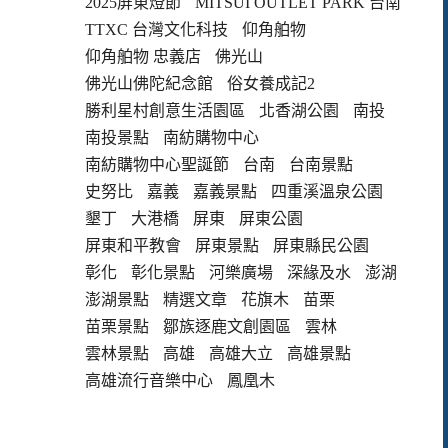
2025屏東燈節
MITSUI OUTLET PARK 台南
TTXC 台灣文化科技
仰角舶物
仰角舶物 忠義店
佛光山
佛光山佛陀紀念館
俗女養成記2
勝利星村創意生活園區
北香湖公園
南投
南投景點
南紡購物中心
南紡購物中心聖誕節
台南
台南景點
史努比
嘉義
嘉義景點
四重溪溫泉公園
墾丁
大港橋
屏東
屏東公園
屏東和平教會
屏東景點
屏東縣民公園
彰化
彰化景點
河樂廣場
深緣及水
澎湖
澎湖景點
精選文章
花旗木
苗栗
苗栗景點
鄒族逐鹿文創園區
雲林
雲林景點
高雄
高雄大立
高雄景點
高雄流行音樂中心
鳳凰木