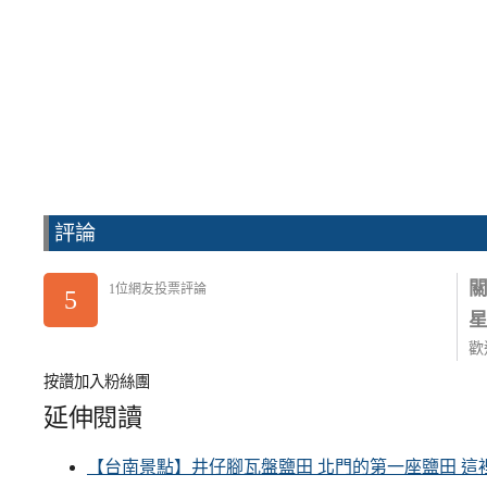
評論
1位網友投票評論
5
歡
按讚加入粉絲團
延伸閱讀
【台南景點】井仔腳瓦盤鹽田 北門的第一座鹽田 