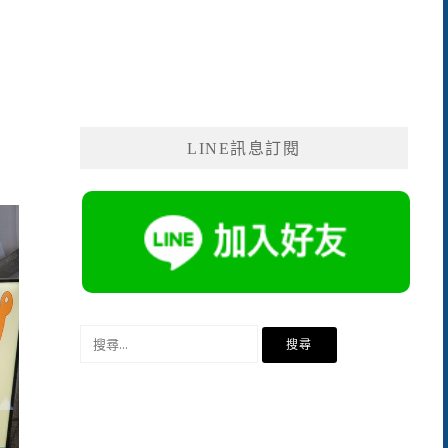
LINE訊息訂閱
搜
尋
關
鍵
字: