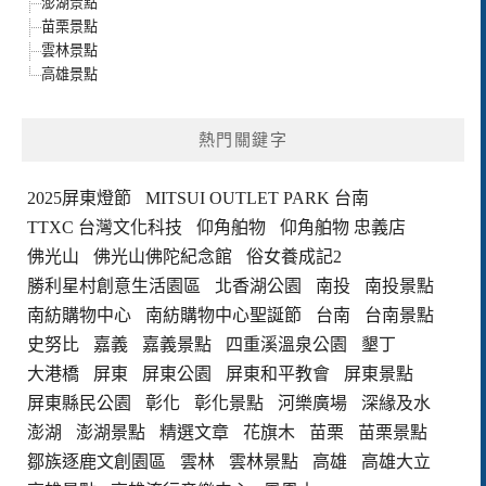
澎湖景點
苗栗景點
雲林景點
高雄景點
熱門關鍵字
2025屏東燈節
MITSUI OUTLET PARK 台南
TTXC 台灣文化科技
仰角舶物
仰角舶物 忠義店
佛光山
佛光山佛陀紀念館
俗女養成記2
勝利星村創意生活園區
北香湖公園
南投
南投景點
南紡購物中心
南紡購物中心聖誕節
台南
台南景點
史努比
嘉義
嘉義景點
四重溪溫泉公園
墾丁
大港橋
屏東
屏東公園
屏東和平教會
屏東景點
屏東縣民公園
彰化
彰化景點
河樂廣場
深緣及水
澎湖
澎湖景點
精選文章
花旗木
苗栗
苗栗景點
鄒族逐鹿文創園區
雲林
雲林景點
高雄
高雄大立