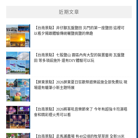
近期文章
【台南景點】井仔腳瓦盤鹽田 北門的第一座鹽田 這裡可
以看夕陽跟體驗傳統曬鹽挑鹽的樂趣
【台南景點】七股鹽山 園區內有大型的裝置藝術 瓦盤鹽
田 等多項設施外 還有DIY體驗可以玩
【屏東景點】2026屏東夏日狂歡祭遊樂設施全部免費玩 現
場還有蠟筆小新主題特展
【台南景點】2026將軍吼音樂節來了 今年有超強卡司演唱
會和精彩煙火秀可以看
【台南景點】走馬瀨農場 有40公頃的牧草草原 全新16米