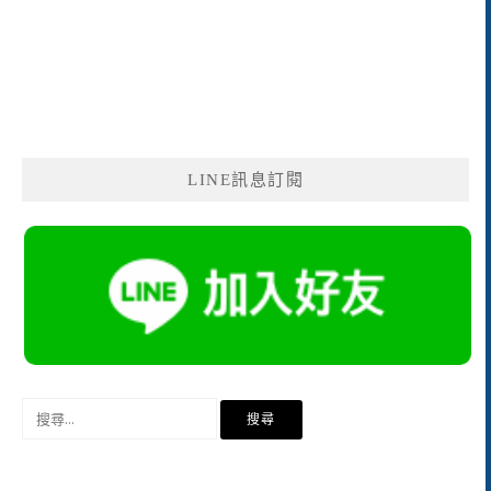
LINE訊息訂閱
搜
尋
關
鍵