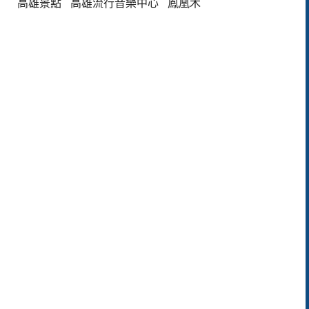
高雄景點
高雄流行音樂中心
鳳凰木