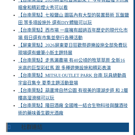
【台南景點】2026將軍吼音樂節來了 今年有超強卡司演
唱會和精彩煙火秀可以看
【台南景點】七股鹽山 園區內有大型的裝置藝術 瓦盤鹽
田 等多項設施外 還有DIY體驗可以玩
【台南景點】西市場 一座擁有超過百年歷史的現代化市
場 假日還有市集並舉行各種活動
【屏東景點】2026屏東夏日狂歡祭遊樂設施全部免費玩
現場還有蠟筆小新主題特展
【台南景點】走馬瀨農場 有40公頃的牧草草原 全新16
米高的巨型彩虹馬 跟 多種遊樂設施和精彩表演
【台南景點】MITSUI OUTLET PARK 台南 玩具總動員
宇宙召集令 夏季主題活動登場
【台南景點】葫蘆埤自然公園 有很美的環湖步道 和 2層
樓高溜滑梯可以玩
【台南景點】隆田酒廠 全國唯一結合生物科技與釀酒技
術的藥味養生觀光酒廠
社群連結