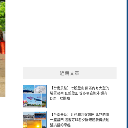
近期文章
【台南景點】七股鹽山 園區內有大型的
裝置藝術 瓦盤鹽田 等多項設施外 還有
DIY可以體驗
【台南景點】井仔腳瓦盤鹽田 北門的第
一座鹽田 這裡可以看夕陽跟體驗傳統曬
鹽挑鹽的樂趣