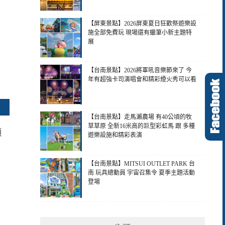
【屏東景點】2026屏東夏日狂歡祭遊樂設
施全部免費玩 現場還有蠟筆小新主題特
展
【台南景點】2026將軍吼音樂節來了 今
年有超強卡司演唱會和精彩煙火秀可以看
【台南景點】走馬瀨農場 有40公頃的牧
草草原 全新16米高的巨型彩虹馬 跟 多種
顆
遊樂設施和精彩表演
【台南景點】MITSUI OUTLET PARK 台
南 玩具總動員 宇宙召集令 夏季主題活動
登場