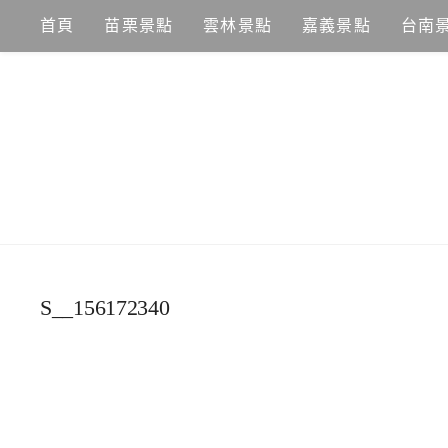
Skip
首頁
苗栗景點
雲林景點
嘉義景點
台南
to
content
S__156172340