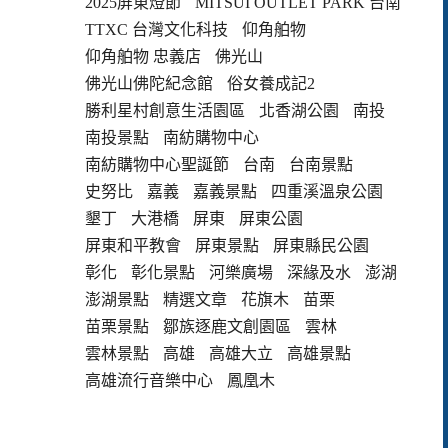
2025屏東燈節
MITSUI OUTLET PARK 台南
TTXC 台灣文化科技
仰角舶物
仰角舶物 忠義店
佛光山
佛光山佛陀紀念館
俗女養成記2
勝利星村創意生活園區
北香湖公園
南投
南投景點
南紡購物中心
南紡購物中心聖誕節
台南
台南景點
史努比
嘉義
嘉義景點
四重溪溫泉公園
墾丁
大港橋
屏東
屏東公園
屏東和平教會
屏東景點
屏東縣民公園
彰化
彰化景點
河樂廣場
深緣及水
澎湖
澎湖景點
精選文章
花旗木
苗栗
苗栗景點
鄒族逐鹿文創園區
雲林
雲林景點
高雄
高雄大立
高雄景點
高雄流行音樂中心
鳳凰木