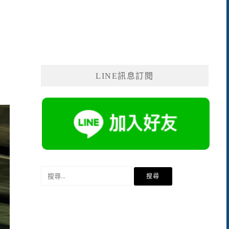
LINE訊息訂閱
搜
尋
關
鍵
字: