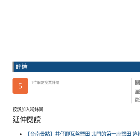
評論
1位網友投票評論
5
歡
按讚加入粉絲團
延伸閱讀
【台南景點】井仔腳瓦盤鹽田 北門的第一座鹽田 