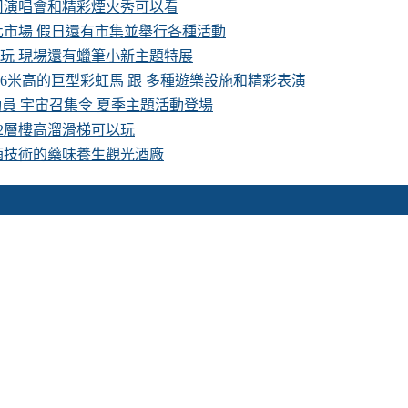
卡司演唱會和精彩煙火秀可以看
化市場 假日還有市集並舉行各種活動
費玩 現場還有蠟筆小新主題特展
16米高的巨型彩虹馬 跟 多種遊樂設施和精彩表演
具總動員 宇宙召集令 夏季主題活動登場
 2層樓高溜滑梯可以玩
酒技術的藥味養生觀光酒廠