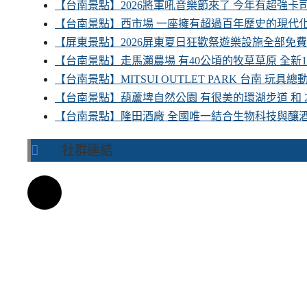
【台南景點】2026將軍吼音樂節來了 今年有超強
【台南景點】西市場 一座擁有超過百年歷史的現代
【屏東景點】2026屏東夏日狂歡祭遊樂設施全部免
【台南景點】走馬瀨農場 有40公頃的牧草草原 全新
【台南景點】MITSUI OUTLET PARK 台南 玩
【台南景點】葫蘆埤自然公園 有很美的環湖步道 和
【台南景點】隆田酒廠 全國唯一結合生物科技與釀
社群連結