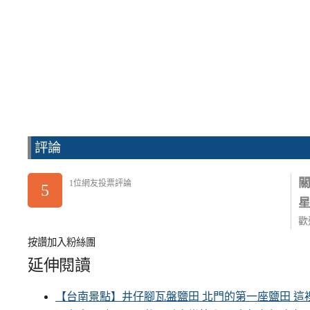
評論
1位網友投票評論
5
歡
按讚加入粉絲團
延伸閱讀
【台南景點】井仔腳瓦盤鹽田 北門的第一座鹽田 