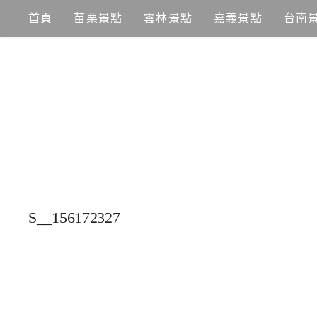
Skip
首頁
苗栗景點
雲林景點
嘉義景點
台南
to
content
S__156172327