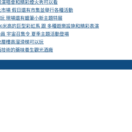
卡司演唱會和精彩煙火秀可以看
化市場 假日還有市集並舉行各種活動
費玩 現場還有蠟筆小新主題特展
16米高的巨型彩虹馬 跟 多種遊樂設施和精彩表演
具總動員 宇宙召集令 夏季主題活動登場
 2層樓高溜滑梯可以玩
酒技術的藥味養生觀光酒廠