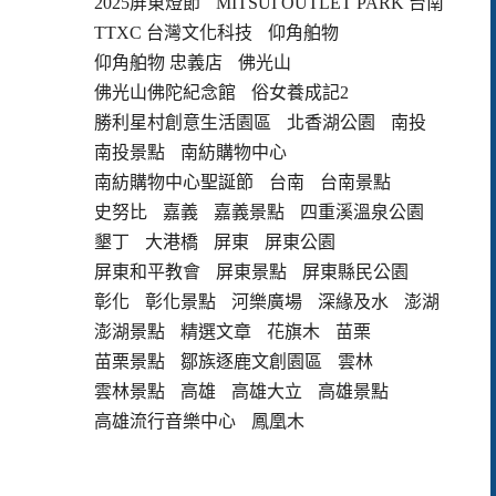
2025屏東燈節
MITSUI OUTLET PARK 台南
TTXC 台灣文化科技
仰角舶物
仰角舶物 忠義店
佛光山
佛光山佛陀紀念館
俗女養成記2
勝利星村創意生活園區
北香湖公園
南投
南投景點
南紡購物中心
南紡購物中心聖誕節
台南
台南景點
史努比
嘉義
嘉義景點
四重溪溫泉公園
墾丁
大港橋
屏東
屏東公園
屏東和平教會
屏東景點
屏東縣民公園
彰化
彰化景點
河樂廣場
深緣及水
澎湖
澎湖景點
精選文章
花旗木
苗栗
苗栗景點
鄒族逐鹿文創園區
雲林
雲林景點
高雄
高雄大立
高雄景點
高雄流行音樂中心
鳳凰木