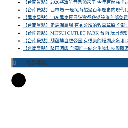
【台南景點】2026將軍吼音樂節來了 今年有超強
【台南景點】西市場 一座擁有超過百年歷史的現代
【屏東景點】2026屏東夏日狂歡祭遊樂設施全部免
【台南景點】走馬瀨農場 有40公頃的牧草草原 全新
【台南景點】MITSUI OUTLET PARK 台南 玩
【台南景點】葫蘆埤自然公園 有很美的環湖步道 和
【台南景點】隆田酒廠 全國唯一結合生物科技與釀
社群連結