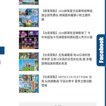
【屏東景點】2026屏東夏日狂歡祭遊樂設
施全部免費玩 現場還有蠟筆小新主題特
展
【台南景點】2026將軍吼音樂節來了 今
年有超強卡司演唱會和精彩煙火秀可以看
【台南景點】走馬瀨農場 有40公頃的牧
草草原 全新16米高的巨型彩虹馬 跟 多種
顆
遊樂設施和精彩表演
【台南景點】MITSUI OUTLET PARK 台
南 玩具總動員 宇宙召集令 夏季主題活動
登場