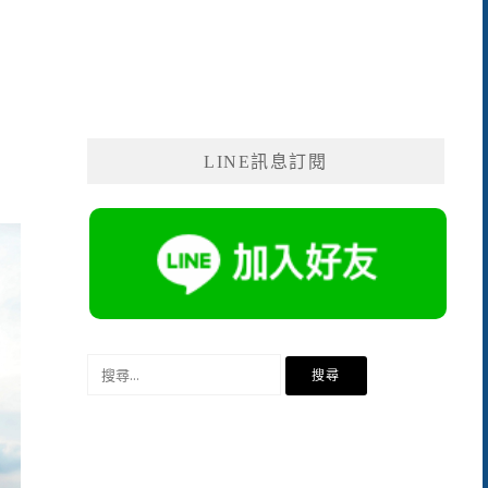
LINE訊息訂閱
搜
尋
關
鍵
字: