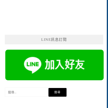
LINE訊息訂閱
搜
尋
關
鍵