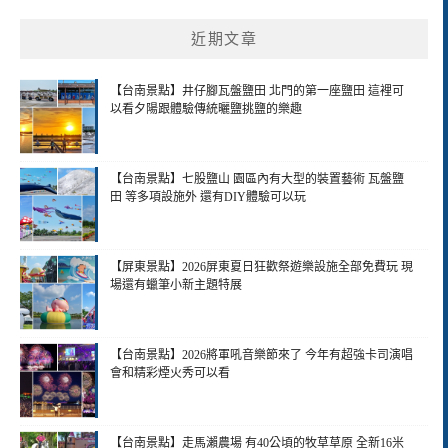
近期文章
【台南景點】井仔腳瓦盤鹽田 北門的第一座鹽田 這裡可
以看夕陽跟體驗傳統曬鹽挑鹽的樂趣
【台南景點】七股鹽山 園區內有大型的裝置藝術 瓦盤鹽
田 等多項設施外 還有DIY體驗可以玩
【屏東景點】2026屏東夏日狂歡祭遊樂設施全部免費玩 現
場還有蠟筆小新主題特展
【台南景點】2026將軍吼音樂節來了 今年有超強卡司演唱
會和精彩煙火秀可以看
【台南景點】走馬瀨農場 有40公頃的牧草草原 全新16米