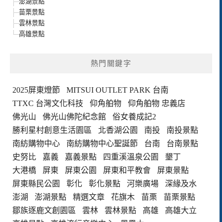
澎湖景點
苗栗景點
雲林景點
高雄景點
熱門關鍵字
2025屏東燈節
MITSUI OUTLET PARK 台南
TTXC 台灣文化科技
仰角舶物
仰角舶物 忠義店
佛光山
佛光山佛陀紀念館
俗女養成記2
勝利星村創意生活園區
北香湖公園
南投
南投景點
南紡購物中心
南紡購物中心聖誕節
台南
台南景點
史努比
嘉義
嘉義景點
四重溪溫泉公園
墾丁
大港橋
屏東
屏東公園
屏東和平教會
屏東景點
屏東縣民公園
彰化
彰化景點
河樂廣場
深緣及水
澎湖
澎湖景點
精選文章
花旗木
苗栗
苗栗景點
鄒族逐鹿文創園區
雲林
雲林景點
高雄
高雄大立