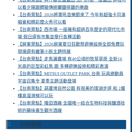
【台南景點】井仔腳瓦盤鹽田 北門的第一座鹽田 這裡可
以看夕陽跟體驗傳統曬鹽挑鹽的樂趣
【台南景點】2026將軍吼音樂節來了 今年有超強卡司演
唱會和精彩煙火秀可以看
【台南景點】西市場 一座擁有超過百年歷史的現代化市
場 假日還有市集並舉行各種活動
【屏東景點】2026屏東夏日狂歡祭遊樂設施全部免費玩
現場還有蠟筆小新主題特展
【台南景點】走馬瀨農場 有40公頃的牧草草原 全新16
米高的巨型彩虹馬 跟 多種遊樂設施和精彩表演
【台南景點】MITSUI OUTLET PARK 台南 玩具總動員
宇宙召集令 夏季主題活動登場
【台南景點】葫蘆埤自然公園 有很美的環湖步道 和 2層
樓高溜滑梯可以玩
【台南景點】隆田酒廠 全國唯一結合生物科技與釀酒技
術的藥味養生觀光酒廠
社群連結