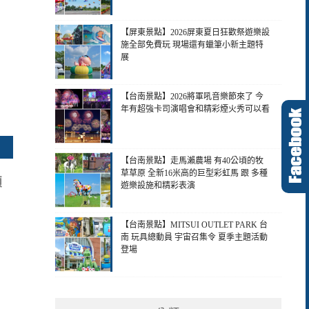
【屏東景點】2026屏東夏日狂歡祭遊樂設
施全部免費玩 現場還有蠟筆小新主題特
展
【台南景點】2026將軍吼音樂節來了 今
年有超強卡司演唱會和精彩煙火秀可以看
【台南景點】走馬瀨農場 有40公頃的牧
草草原 全新16米高的巨型彩虹馬 跟 多種
顆
遊樂設施和精彩表演
【台南景點】MITSUI OUTLET PARK 台
南 玩具總動員 宇宙召集令 夏季主題活動
登場