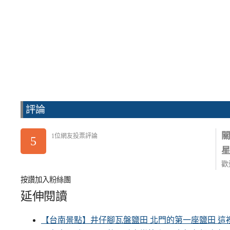
評論
1位網友投票評論
5
歡
按讚加入粉絲團
延伸閱讀
【台南景點】井仔腳瓦盤鹽田 北門的第一座鹽田 