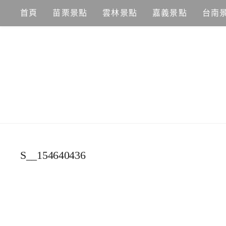
Skip
首頁
苗栗景點
雲林景點
嘉義景點
台南
to
content
S__154640436