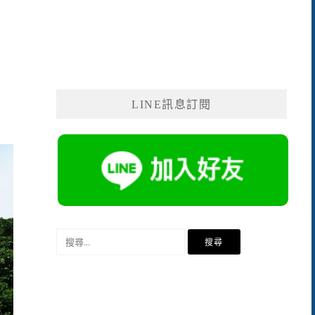
LINE訊息訂閱
搜
尋
關
鍵
字: