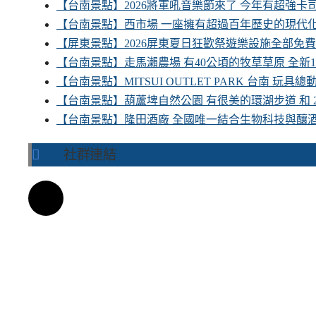
【台南景點】2026將軍吼音樂節來了 今年有超強
【台南景點】西市場 一座擁有超過百年歷史的現代
【屏東景點】2026屏東夏日狂歡祭遊樂設施全部免
【台南景點】走馬瀨農場 有40公頃的牧草草原 全新
【台南景點】MITSUI OUTLET PARK 台南 玩
【台南景點】葫蘆埤自然公園 有很美的環湖步道 和
【台南景點】隆田酒廠 全國唯一結合生物科技與釀
社群連結