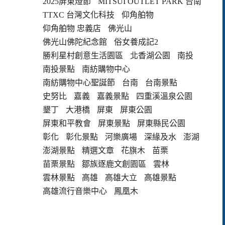
2025屏東燈節
MITSUI OUTLET PARK 台南
TTXC 台灣文化科技
仰角舶物
仰角舶物 忠義店
佛光山
佛光山佛陀紀念館
俗女養成記2
勝利星村創意生活園區
北香湖公園
南投
南投景點
南紡購物中心
南紡購物中心聖誕節
台南
台南景點
史努比
嘉義
嘉義景點
四重溪溫泉公園
墾丁
大港橋
屏東
屏東公園
屏東和平教會
屏東景點
屏東縣民公園
彰化
彰化景點
河樂廣場
深緣及水
澎湖
澎湖景點
精選文章
花旗木
苗栗
苗栗景點
鄒族逐鹿文創園區
雲林
雲林景點
高雄
高雄大立
高雄景點
高雄流行音樂中心
鳳凰木