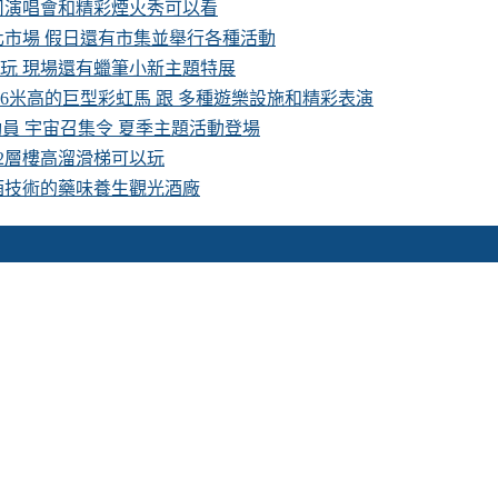
卡司演唱會和精彩煙火秀可以看
化市場 假日還有市集並舉行各種活動
費玩 現場還有蠟筆小新主題特展
16米高的巨型彩虹馬 跟 多種遊樂設施和精彩表演
具總動員 宇宙召集令 夏季主題活動登場
 2層樓高溜滑梯可以玩
酒技術的藥味養生觀光酒廠