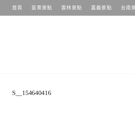
Skip
首頁
苗栗景點
雲林景點
嘉義景點
台南
to
content
S__154640416