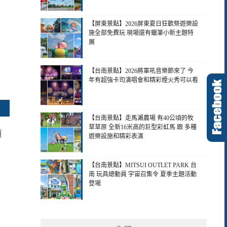
【屏東景點】2026屏東夏日狂歡祭遊樂設
施全部免費玩 現場還有蠟筆小新主題特
展
【台南景點】2026將軍吼音樂節來了 今
年有超強卡司演唱會和精彩煙火秀可以看
【台南景點】走馬瀨農場 有40公頃的牧
草草原 全新16米高的巨型彩虹馬 跟 多種
顆
遊樂設施和精彩表演
【台南景點】MITSUI OUTLET PARK 台
南 玩具總動員 宇宙召集令 夏季主題活動
登場