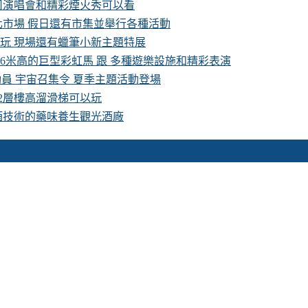
卡司演唱會和精彩煙火秀可以看
化市場 假日還有市集並舉行各種活動
費玩 現場還有蠟筆小新主題特展
16米高的巨型彩虹馬 跟 多種遊樂設施和精彩表演
具總動員 宇宙召集令 夏季主題活動登場
 2層樓高溜滑梯可以玩
酒技術的藥味養生觀光酒廠