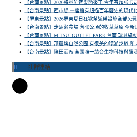
【台南景點】2026將軍吼音樂節來了 今年有超強
【台南景點】西市場 一座擁有超過百年歷史的現代
【屏東景點】2026屏東夏日狂歡祭遊樂設施全部免
【台南景點】走馬瀨農場 有40公頃的牧草草原 全新
【台南景點】MITSUI OUTLET PARK 台南 玩
【台南景點】葫蘆埤自然公園 有很美的環湖步道 和
【台南景點】隆田酒廠 全國唯一結合生物科技與釀
社群連結