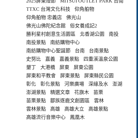
2025屏東燈節
MITSUI OUTLET PARK 台南
TTXC 台灣文化科技
仰角舶物
仰角舶物 忠義店
佛光山
佛光山佛陀紀念館
俗女養成記2
勝利星村創意生活園區
北香湖公園
南投
南投景點
南紡購物中心
南紡購物中心聖誕節
台南
台南景點
史努比
嘉義
嘉義景點
四重溪溫泉公園
墾丁
大港橋
屏東
屏東公園
屏東和平教會
屏東景點
屏東縣民公園
彰化
彰化景點
河樂廣場
深緣及水
澎湖
澎湖景點
精選文章
花旗木
苗栗
苗栗景點
鄒族逐鹿文創園區
雲林
雲林景點
高雄
高雄大立
高雄景點
高雄流行音樂中心
鳳凰木