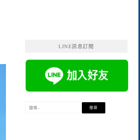
LINE訊息訂閱
搜
尋
關
鍵
字: