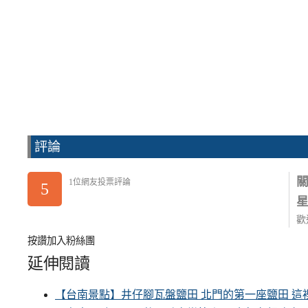
評論
1位網友投票評論
5
歡
按讚加入粉絲團
延伸閱讀
【台南景點】井仔腳瓦盤鹽田 北門的第一座鹽田 