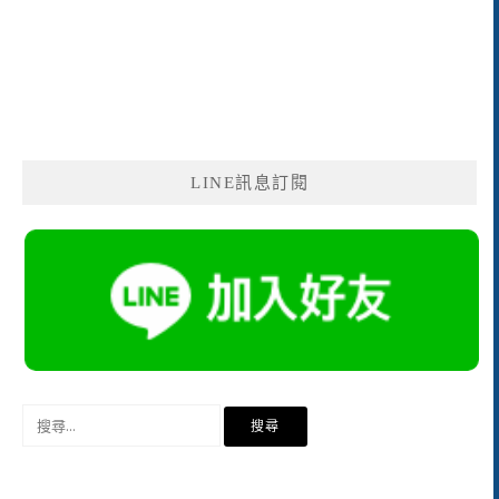
LINE訊息訂閱
搜
尋
關
鍵