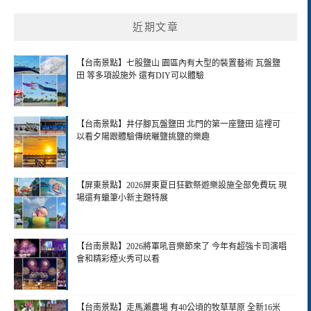
近期文章
【台南景點】七股鹽山 園區內有大型的裝置藝術 瓦盤鹽
田 等多項設施外 還有DIY可以體驗
【台南景點】井仔腳瓦盤鹽田 北門的第一座鹽田 這裡可
以看夕陽跟體驗傳統曬鹽挑鹽的樂趣
【屏東景點】2026屏東夏日狂歡祭遊樂設施全部免費玩 現
場還有蠟筆小新主題特展
【台南景點】2026將軍吼音樂節來了 今年有超強卡司演唱
會和精彩煙火秀可以看
【台南景點】走馬瀨農場 有40公頃的牧草草原 全新16米