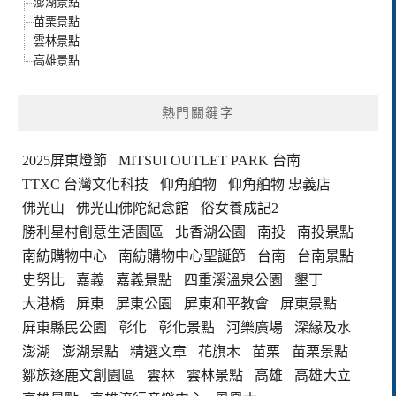
澎湖景點
苗栗景點
雲林景點
高雄景點
熱門關鍵字
2025屏東燈節
MITSUI OUTLET PARK 台南
TTXC 台灣文化科技
仰角舶物
仰角舶物 忠義店
佛光山
佛光山佛陀紀念館
俗女養成記2
勝利星村創意生活園區
北香湖公園
南投
南投景點
南紡購物中心
南紡購物中心聖誕節
台南
台南景點
史努比
嘉義
嘉義景點
四重溪溫泉公園
墾丁
大港橋
屏東
屏東公園
屏東和平教會
屏東景點
屏東縣民公園
彰化
彰化景點
河樂廣場
深緣及水
澎湖
澎湖景點
精選文章
花旗木
苗栗
苗栗景點
鄒族逐鹿文創園區
雲林
雲林景點
高雄
高雄大立