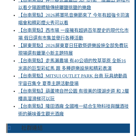
【台南景點】井仔腳瓦盤鹽田 北門的第一座鹽田 這裡可
以看夕陽跟體驗傳統曬鹽挑鹽的樂趣
【台南景點】2026將軍吼音樂節來了 今年有超強卡司演
唱會和精彩煙火秀可以看
【台南景點】西市場 一座擁有超過百年歷史的現代化市
場 假日還有市集並舉行各種活動
【屏東景點】2026屏東夏日狂歡祭遊樂設施全部免費玩
現場還有蠟筆小新主題特展
【台南景點】走馬瀨農場 有40公頃的牧草草原 全新16
米高的巨型彩虹馬 跟 多種遊樂設施和精彩表演
【台南景點】MITSUI OUTLET PARK 台南 玩具總動員
宇宙召集令 夏季主題活動登場
【台南景點】葫蘆埤自然公園 有很美的環湖步道 和 2層
樓高溜滑梯可以玩
【台南景點】隆田酒廠 全國唯一結合生物科技與釀酒技
術的藥味養生觀光酒廠
社群連結