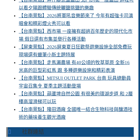
【台南景點】井仔腳瓦盤鹽田 北門的第一座鹽田 這裡可
以看夕陽跟體驗傳統曬鹽挑鹽的樂趣
【台南景點】2026將軍吼音樂節來了 今年有超強卡司演
唱會和精彩煙火秀可以看
【台南景點】西市場 一座擁有超過百年歷史的現代化市
場 假日還有市集並舉行各種活動
【屏東景點】2026屏東夏日狂歡祭遊樂設施全部免費玩
現場還有蠟筆小新主題特展
【台南景點】走馬瀨農場 有40公頃的牧草草原 全新16
米高的巨型彩虹馬 跟 多種遊樂設施和精彩表演
【台南景點】MITSUI OUTLET PARK 台南 玩具總動員
宇宙召集令 夏季主題活動登場
【台南景點】葫蘆埤自然公園 有很美的環湖步道 和 2層
樓高溜滑梯可以玩
【台南景點】隆田酒廠 全國唯一結合生物科技與釀酒技
術的藥味養生觀光酒廠
社群連結