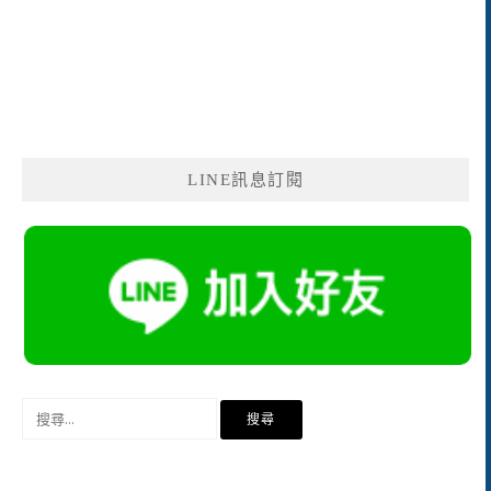
LINE訊息訂閱
搜
尋
關
鍵