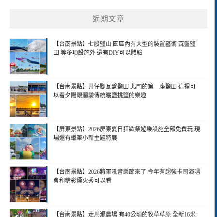
近期文章
【台南景點】七股鹽山 園區內有大型的裝置藝術 瓦盤鹽
田 等多項設施外 還有DIY可以體驗
【台南景點】井仔腳瓦盤鹽田 北門的第一座鹽田 這裡可
以看夕陽跟體驗傳統曬鹽挑鹽的樂趣
【屏東景點】2026屏東夏日狂歡祭遊樂設施全部免費玩 現
場還有蠟筆小新主題特展
【台南景點】2026將軍吼音樂節來了 今年有超強卡司演唱
會和精彩煙火秀可以看
【台南景點】走馬瀨農場 有40公頃的牧草草原 全新16米