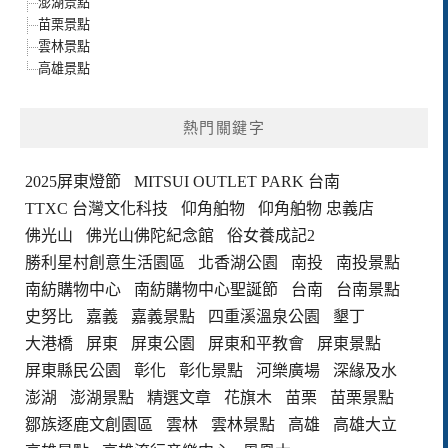
澎湖景點
苗栗景點
雲林景點
高雄景點
熱門關鍵字
2025屏東燈節
MITSUI OUTLET PARK 台南
TTXC 台灣文化科技
仰角舶物
仰角舶物 忠義店
佛光山
佛光山佛陀紀念館
俗女養成記2
勝利星村創意生活園區
北香湖公園
南投
南投景點
南紡購物中心
南紡購物中心聖誕節
台南
台南景點
史努比
嘉義
嘉義景點
四重溪溫泉公園
墾丁
大港橋
屏東
屏東公園
屏東和平教會
屏東景點
屏東縣民公園
彰化
彰化景點
河樂廣場
深緣及水
澎湖
澎湖景點
精選文章
花旗木
苗栗
苗栗景點
鄒族逐鹿文創園區
雲林
雲林景點
高雄
高雄大立