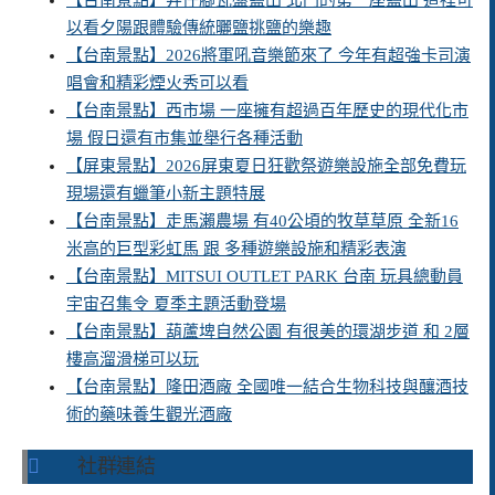
【台南景點】井仔腳瓦盤鹽田 北門的第一座鹽田 這裡可
以看夕陽跟體驗傳統曬鹽挑鹽的樂趣
【台南景點】2026將軍吼音樂節來了 今年有超強卡司演
唱會和精彩煙火秀可以看
【台南景點】西市場 一座擁有超過百年歷史的現代化市
場 假日還有市集並舉行各種活動
【屏東景點】2026屏東夏日狂歡祭遊樂設施全部免費玩
現場還有蠟筆小新主題特展
【台南景點】走馬瀨農場 有40公頃的牧草草原 全新16
米高的巨型彩虹馬 跟 多種遊樂設施和精彩表演
【台南景點】MITSUI OUTLET PARK 台南 玩具總動員
宇宙召集令 夏季主題活動登場
【台南景點】葫蘆埤自然公園 有很美的環湖步道 和 2層
樓高溜滑梯可以玩
【台南景點】隆田酒廠 全國唯一結合生物科技與釀酒技
術的藥味養生觀光酒廠
社群連結