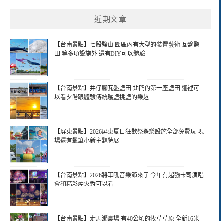
近期文章
【台南景點】七股鹽山 園區內有大型的裝置藝術 瓦盤鹽
田 等多項設施外 還有DIY可以體驗
【台南景點】井仔腳瓦盤鹽田 北門的第一座鹽田 這裡可
以看夕陽跟體驗傳統曬鹽挑鹽的樂趣
【屏東景點】2026屏東夏日狂歡祭遊樂設施全部免費玩 現
場還有蠟筆小新主題特展
【台南景點】2026將軍吼音樂節來了 今年有超強卡司演唱
會和精彩煙火秀可以看
【台南景點】走馬瀨農場 有40公頃的牧草草原 全新16米