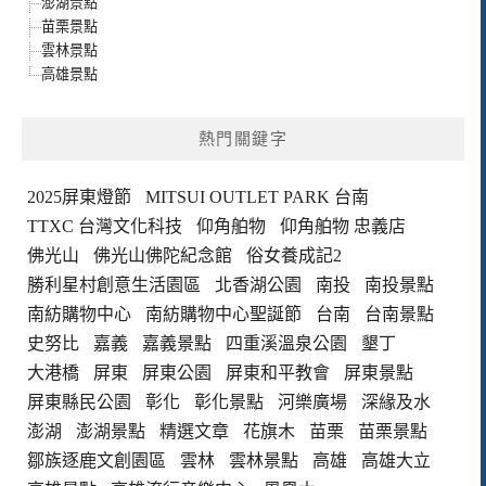
澎湖景點
苗栗景點
雲林景點
高雄景點
熱門關鍵字
2025屏東燈節
MITSUI OUTLET PARK 台南
TTXC 台灣文化科技
仰角舶物
仰角舶物 忠義店
佛光山
佛光山佛陀紀念館
俗女養成記2
勝利星村創意生活園區
北香湖公園
南投
南投景點
南紡購物中心
南紡購物中心聖誕節
台南
台南景點
史努比
嘉義
嘉義景點
四重溪溫泉公園
墾丁
大港橋
屏東
屏東公園
屏東和平教會
屏東景點
屏東縣民公園
彰化
彰化景點
河樂廣場
深緣及水
澎湖
澎湖景點
精選文章
花旗木
苗栗
苗栗景點
鄒族逐鹿文創園區
雲林
雲林景點
高雄
高雄大立