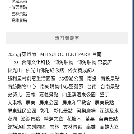
澎湖景點
苗栗景點
雲林景點
高雄景點
熱門關鍵字
2025屏東燈節
MITSUI OUTLET PARK 台南
TTXC 台灣文化科技
仰角舶物
仰角舶物 忠義店
佛光山
佛光山佛陀紀念館
俗女養成記2
勝利星村創意生活園區
北香湖公園
南投
南投景點
南紡購物中心
南紡購物中心聖誕節
台南
台南景點
史努比
嘉義
嘉義景點
四重溪溫泉公園
墾丁
大港橋
屏東
屏東公園
屏東和平教會
屏東景點
屏東縣民公園
彰化
彰化景點
河樂廣場
深緣及水
澎湖
澎湖景點
精選文章
花旗木
苗栗
苗栗景點
鄒族逐鹿文創園區
雲林
雲林景點
高雄
高雄大立