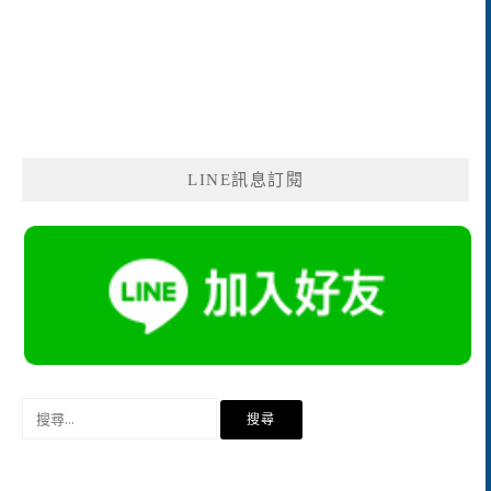
LINE訊息訂閱
搜
尋
關
鍵