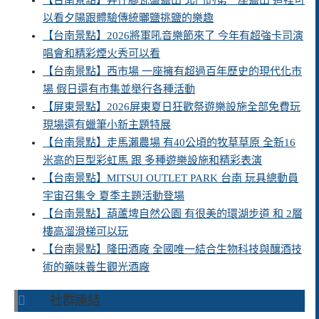
【台南景點】井仔腳瓦盤鹽田 北門的第一座鹽田 這裡可
以看夕陽跟體驗傳統曬鹽挑鹽的樂趣
【台南景點】2026將軍吼音樂節來了 今年有超強卡司演
唱會和精彩煙火秀可以看
【台南景點】西市場 一座擁有超過百年歷史的現代化市
場 假日還有市集並舉行各種活動
【屏東景點】2026屏東夏日狂歡祭遊樂設施全部免費玩
現場還有蠟筆小新主題特展
【台南景點】走馬瀨農場 有40公頃的牧草草原 全新16
米高的巨型彩虹馬 跟 多種遊樂設施和精彩表演
【台南景點】MITSUI OUTLET PARK 台南 玩具總動員
宇宙召集令 夏季主題活動登場
【台南景點】葫蘆埤自然公園 有很美的環湖步道 和 2層
樓高溜滑梯可以玩
【台南景點】隆田酒廠 全國唯一結合生物科技與釀酒技
術的藥味養生觀光酒廠
社群連結