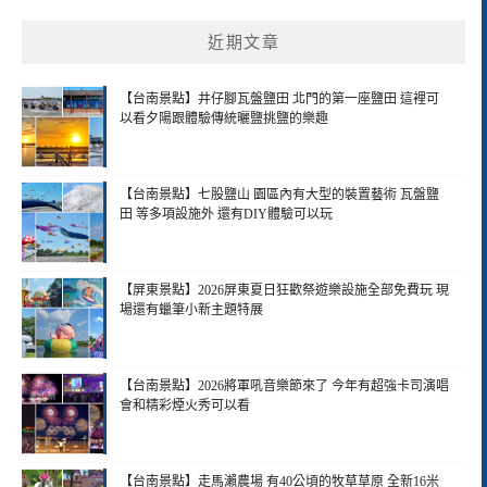
近期文章
【台南景點】井仔腳瓦盤鹽田 北門的第一座鹽田 這裡可
以看夕陽跟體驗傳統曬鹽挑鹽的樂趣
【台南景點】七股鹽山 園區內有大型的裝置藝術 瓦盤鹽
田 等多項設施外 還有DIY體驗可以玩
【屏東景點】2026屏東夏日狂歡祭遊樂設施全部免費玩 現
場還有蠟筆小新主題特展
【台南景點】2026將軍吼音樂節來了 今年有超強卡司演唱
會和精彩煙火秀可以看
【台南景點】走馬瀨農場 有40公頃的牧草草原 全新16米