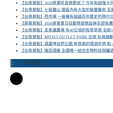
【台南景點】2026將軍吼音樂節來了 今年有超強
【台南景點】七股鹽山 園區內有大型的裝置藝術 瓦盤
【台南景點】西市場 一座擁有超過百年歷史的現代
【屏東景點】2026屏東夏日狂歡祭遊樂設施全部免
【台南景點】走馬瀨農場 有40公頃的牧草草原 全新
【台南景點】MITSUI OUTLET PARK 台南 玩
【台南景點】葫蘆埤自然公園 有很美的環湖步道 和
【台南景點】隆田酒廠 全國唯一結合生物科技與釀
社群連結