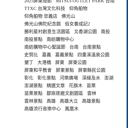
2025屏東燈節
MITSUI OUTLET PARK 台南
TTXC 台灣文化科技
仰角舶物
仰角舶物 忠義店
佛光山
佛光山佛陀紀念館
俗女養成記2
勝利星村創意生活園區
北香湖公園
南投
南投景點
南紡購物中心
南紡購物中心聖誕節
台南
台南景點
史努比
嘉義
嘉義景點
四重溪溫泉公園
墾丁
大港橋
屏東
屏東公園
屏東和平教會
屏東景點
屏東縣民公園
彰化
彰化景點
河樂廣場
深緣及水
澎湖
澎湖景點
精選文章
花旗木
苗栗
苗栗景點
鄒族逐鹿文創園區
雲林
雲林景點
高雄
高雄大立
高雄景點
高雄流行音樂中心
鳳凰木