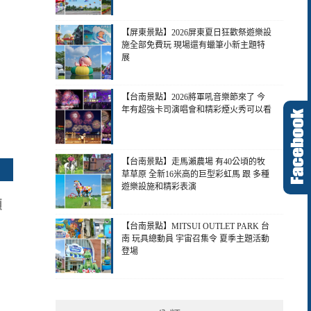
【屏東景點】2026屏東夏日狂歡祭遊樂設
施全部免費玩 現場還有蠟筆小新主題特
展
【台南景點】2026將軍吼音樂節來了 今
年有超強卡司演唱會和精彩煙火秀可以看
【台南景點】走馬瀨農場 有40公頃的牧
草草原 全新16米高的巨型彩虹馬 跟 多種
遊樂設施和精彩表演
顆
【台南景點】MITSUI OUTLET PARK 台
南 玩具總動員 宇宙召集令 夏季主題活動
登場