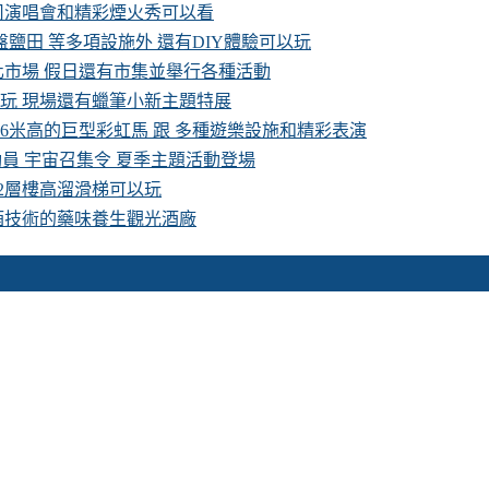
卡司演唱會和精彩煙火秀可以看
鹽田 等多項設施外 還有DIY體驗可以玩
化市場 假日還有市集並舉行各種活動
費玩 現場還有蠟筆小新主題特展
16米高的巨型彩虹馬 跟 多種遊樂設施和精彩表演
具總動員 宇宙召集令 夏季主題活動登場
 2層樓高溜滑梯可以玩
酒技術的藥味養生觀光酒廠