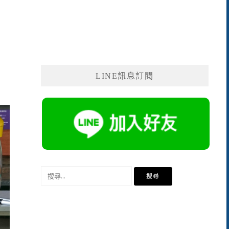
LINE訊息訂閱
搜
尋
關
鍵
字: