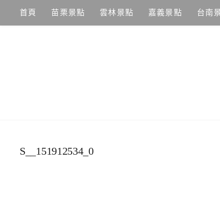
Skip
首頁
苗栗景點
雲林景點
嘉義景點
台南
to
content
S__151912534_0