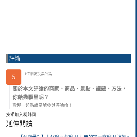
評論
1位網友投票評論
5
關於本文評論的商家、商品、景點、議題、方法，
你給幾顆星呢？
歡迎一起點擊星號參與評論唷！
按讚加入粉絲團
延伸閱讀
【台南景點】井仔腳瓦盤鹽田 北門的第一座鹽田 這裡可