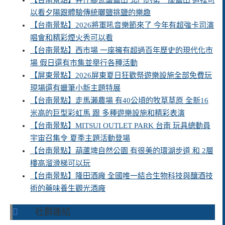
以看夕陽跟體驗傳統曬鹽挑鹽的樂趣
【台南景點】2026將軍吼音樂節來了 今年有超強卡司演
唱會和精彩煙火秀可以看
【台南景點】西市場 一座擁有超過百年歷史的現代化市
場 假日還有市集並舉行各種活動
【屏東景點】2026屏東夏日狂歡祭遊樂設施全部免費玩
現場還有蠟筆小新主題特展
【台南景點】走馬瀨農場 有40公頃的牧草草原 全新16
米高的巨型彩虹馬 跟 多種遊樂設施和精彩表演
【台南景點】MITSUI OUTLET PARK 台南 玩具總動員
宇宙召集令 夏季主題活動登場
【台南景點】葫蘆埤自然公園 有很美的環湖步道 和 2層
樓高溜滑梯可以玩
【台南景點】隆田酒廠 全國唯一結合生物科技與釀酒技
術的藥味養生觀光酒廠
社群連結