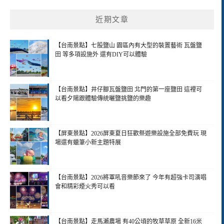
近期文章
【台南景點】七股鹽山 園區內有大型的裝置藝術 瓦盤鹽
田 等多項設施外 還有DIY可以體驗
【台南景點】井仔腳瓦盤鹽田 北門的第一座鹽田 這裡可
以看夕陽跟體驗傳統曬鹽挑鹽的樂趣
【屏東景點】2026屏東夏日狂歡祭遊樂設施全部免費玩 現
場還有蠟筆小新主題特展
【台南景點】2026將軍吼音樂節來了 今年有超強卡司演唱
會和精彩煙火秀可以看
【台南景點】走馬瀨農場 有40公頃的牧草草原 全新16米