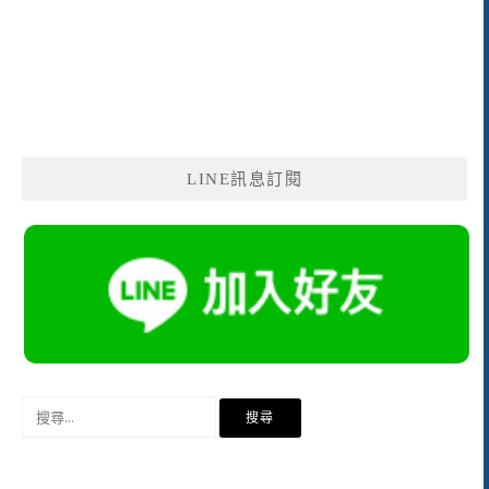
LINE訊息訂閱
搜
尋
關
鍵