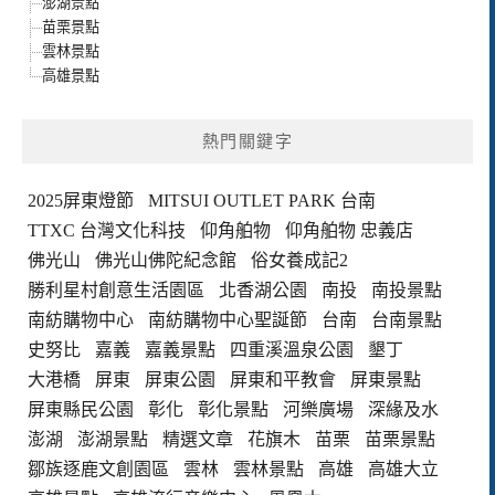
澎湖景點
苗栗景點
雲林景點
高雄景點
熱門關鍵字
2025屏東燈節
MITSUI OUTLET PARK 台南
TTXC 台灣文化科技
仰角舶物
仰角舶物 忠義店
佛光山
佛光山佛陀紀念館
俗女養成記2
勝利星村創意生活園區
北香湖公園
南投
南投景點
南紡購物中心
南紡購物中心聖誕節
台南
台南景點
史努比
嘉義
嘉義景點
四重溪溫泉公園
墾丁
大港橋
屏東
屏東公園
屏東和平教會
屏東景點
屏東縣民公園
彰化
彰化景點
河樂廣場
深緣及水
澎湖
澎湖景點
精選文章
花旗木
苗栗
苗栗景點
鄒族逐鹿文創園區
雲林
雲林景點
高雄
高雄大立