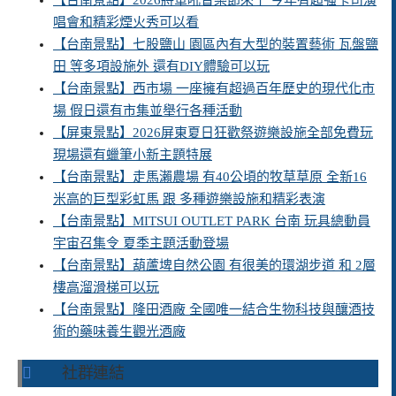
【台南景點】2026將軍吼音樂節來了 今年有超強卡司演
唱會和精彩煙火秀可以看
【台南景點】七股鹽山 園區內有大型的裝置藝術 瓦盤鹽
田 等多項設施外 還有DIY體驗可以玩
【台南景點】西市場 一座擁有超過百年歷史的現代化市
場 假日還有市集並舉行各種活動
【屏東景點】2026屏東夏日狂歡祭遊樂設施全部免費玩
現場還有蠟筆小新主題特展
【台南景點】走馬瀨農場 有40公頃的牧草草原 全新16
米高的巨型彩虹馬 跟 多種遊樂設施和精彩表演
【台南景點】MITSUI OUTLET PARK 台南 玩具總動員
宇宙召集令 夏季主題活動登場
【台南景點】葫蘆埤自然公園 有很美的環湖步道 和 2層
樓高溜滑梯可以玩
【台南景點】隆田酒廠 全國唯一結合生物科技與釀酒技
術的藥味養生觀光酒廠
社群連結