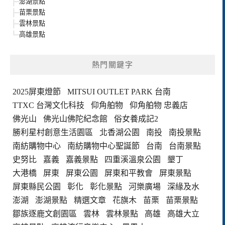
澎湖景點
苗栗景點
雲林景點
高雄景點
熱門關鍵字
2025屏東燈節
MITSUI OUTLET PARK 台南
TTXC 台灣文化科技
仰角舶物
仰角舶物 忠義店
佛光山
佛光山佛陀紀念館
俗女養成記2
勝利星村創意生活園區
北香湖公園
南投
南投景點
南紡購物中心
南紡購物中心聖誕節
台南
台南景點
史努比
嘉義
嘉義景點
四重溪溫泉公園
墾丁
大港橋
屏東
屏東公園
屏東和平教會
屏東景點
屏東縣民公園
彰化
彰化景點
河樂廣場
深緣及水
澎湖
澎湖景點
精選文章
花旗木
苗栗
苗栗景點
鄒族逐鹿文創園區
雲林
雲林景點
高雄
高雄大立