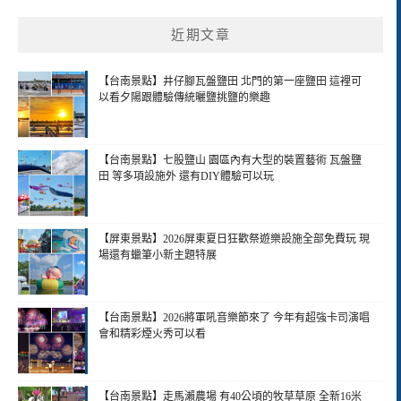
近期文章
【台南景點】井仔腳瓦盤鹽田 北門的第一座鹽田 這裡可
以看夕陽跟體驗傳統曬鹽挑鹽的樂趣
【台南景點】七股鹽山 園區內有大型的裝置藝術 瓦盤鹽
田 等多項設施外 還有DIY體驗可以玩
【屏東景點】2026屏東夏日狂歡祭遊樂設施全部免費玩 現
場還有蠟筆小新主題特展
【台南景點】2026將軍吼音樂節來了 今年有超強卡司演唱
會和精彩煙火秀可以看
【台南景點】走馬瀨農場 有40公頃的牧草草原 全新16米