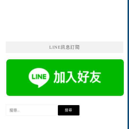
LINE訊息訂閱
搜
尋
關
鍵