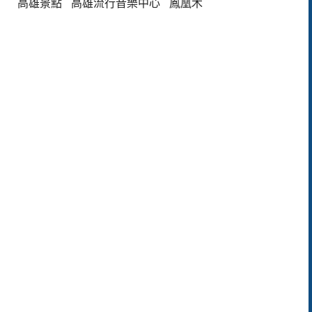
高雄景點
高雄流行音樂中心
鳳凰木