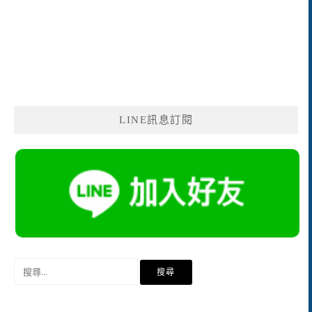
LINE訊息訂閱
搜
尋
關
鍵