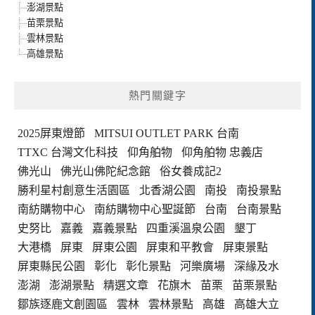
澎湖景點
苗栗景點
雲林景點
高雄景點
熱門關鍵字
2025屏東燈節
MITSUI OUTLET PARK 台南
TTXC 台灣文化科技
仰角舶物
仰角舶物 忠義店
佛光山
佛光山佛陀紀念館
俗女養成記2
勝利星村創意生活園區
北香湖公園
南投
南投景點
南紡購物中心
南紡購物中心聖誕節
台南
台南景點
史努比
嘉義
嘉義景點
四重溪溫泉公園
墾丁
大港橋
屏東
屏東公園
屏東和平教會
屏東景點
屏東縣民公園
彰化
彰化景點
河樂廣場
深緣及水
澎湖
澎湖景點
精選文章
花旗木
苗栗
苗栗景點
鄒族逐鹿文創園區
雲林
雲林景點
高雄
高雄大立