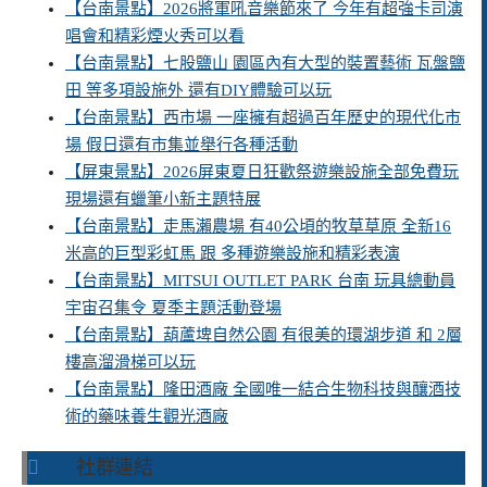
【台南景點】2026將軍吼音樂節來了 今年有超強卡司演
唱會和精彩煙火秀可以看
【台南景點】七股鹽山 園區內有大型的裝置藝術 瓦盤鹽
田 等多項設施外 還有DIY體驗可以玩
【台南景點】西市場 一座擁有超過百年歷史的現代化市
場 假日還有市集並舉行各種活動
【屏東景點】2026屏東夏日狂歡祭遊樂設施全部免費玩
現場還有蠟筆小新主題特展
【台南景點】走馬瀨農場 有40公頃的牧草草原 全新16
米高的巨型彩虹馬 跟 多種遊樂設施和精彩表演
【台南景點】MITSUI OUTLET PARK 台南 玩具總動員
宇宙召集令 夏季主題活動登場
【台南景點】葫蘆埤自然公園 有很美的環湖步道 和 2層
樓高溜滑梯可以玩
【台南景點】隆田酒廠 全國唯一結合生物科技與釀酒技
術的藥味養生觀光酒廠
社群連結