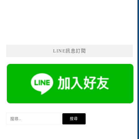
LINE訊息訂閱
搜
尋
關
鍵