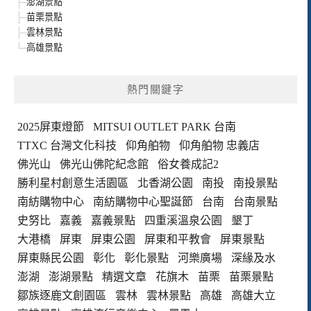
澎湖景點
苗栗景點
雲林景點
高雄景點
熱門關鍵字
2025屏東燈節
MITSUI OUTLET PARK 台南
TTXC 台灣文化科技
仰角舶物
仰角舶物 忠義店
佛光山
佛光山佛陀紀念館
俗女養成記2
勝利星村創意生活園區
北香湖公園
南投
南投景點
南紡購物中心
南紡購物中心聖誕節
台南
台南景點
史努比
嘉義
嘉義景點
四重溪溫泉公園
墾丁
大港橋
屏東
屏東公園
屏東和平教會
屏東景點
屏東縣民公園
彰化
彰化景點
河樂廣場
深緣及水
澎湖
澎湖景點
精選文章
花旗木
苗栗
苗栗景點
鄒族逐鹿文創園區
雲林
雲林景點
高雄
高雄大立