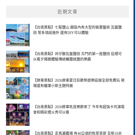
近期文章
【台南景點】七股鹽山 園區內有大型的裝置藝術 瓦盤鹽
田 等多項設施外 還有DIY可以體驗
【台南景點】井仔腳瓦盤鹽田 北門的第一座鹽田 這裡可
以看夕陽跟體驗傳統曬鹽挑鹽的樂趣
【屏東景點】2026屏東夏日狂歡祭遊樂設施全部免費玩 現
場還有蠟筆小新主題特展
【台南景點】2026將軍吼音樂節來了 今年有超強卡司演唱
會和精彩煙火秀可以看
【台南景點】走馬瀨農場 有40公頃的牧草草原 全新16米