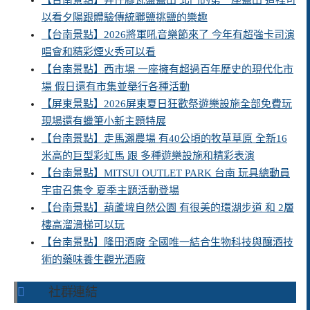
【台南景點】井仔腳瓦盤鹽田 北門的第一座鹽田 這裡可
以看夕陽跟體驗傳統曬鹽挑鹽的樂趣
【台南景點】2026將軍吼音樂節來了 今年有超強卡司演
唱會和精彩煙火秀可以看
【台南景點】西市場 一座擁有超過百年歷史的現代化市
場 假日還有市集並舉行各種活動
【屏東景點】2026屏東夏日狂歡祭遊樂設施全部免費玩
現場還有蠟筆小新主題特展
【台南景點】走馬瀨農場 有40公頃的牧草草原 全新16
米高的巨型彩虹馬 跟 多種遊樂設施和精彩表演
【台南景點】MITSUI OUTLET PARK 台南 玩具總動員
宇宙召集令 夏季主題活動登場
【台南景點】葫蘆埤自然公園 有很美的環湖步道 和 2層
樓高溜滑梯可以玩
【台南景點】隆田酒廠 全國唯一結合生物科技與釀酒技
術的藥味養生觀光酒廠
社群連結