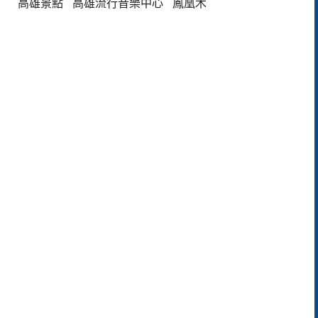
高雄景點
高雄流行音樂中心
鳳凰木