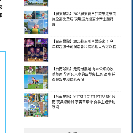
來
【屏東景點】2026屏東夏日狂歡祭遊樂設
如
施全部免費玩 現場還有蠟筆小新主題特
展
【台南景點】2026將軍吼音樂節來了 今
年有超強卡司演唱會和精彩煙火秀可以看
【台南景點】走馬瀨農場 有40公頃的牧
草草原 全新16米高的巨型彩虹馬 跟 多種
遊樂設施和精彩表演
【台南景點】MITSUI OUTLET PARK 台
南 玩具總動員 宇宙召集令 夏季主題活動
登場