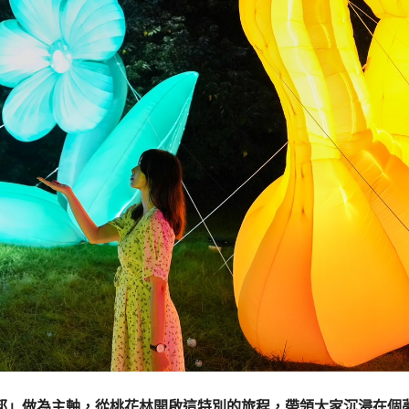
托邦」做為主軸，從桃花林開啟這特別的旅程，帶領大家沉浸在個