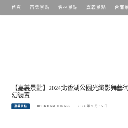
Skip
首頁
苗栗景點
雲林景點
嘉義景點
台南
to
content
【嘉義景點】2024北香湖公園光織影舞藝
幻裝置
BECKHAMHONG66
2024 年 9 月 15 日
嘉義景點