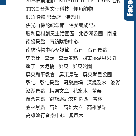
2025屏東燈節
MITSUI OUTLET PARK 台南
TTXC 台灣文化科技
仰角舶物
仰角舶物 忠義店
佛光山
佛光山佛陀紀念館
俗女養成記2
勝利星村創意生活園區
北香湖公園
南投
南投景點
南紡購物中心
南紡購物中心聖誕節
台南
台南景點
史努比
嘉義
嘉義景點
四重溪溫泉公園
墾丁
大港橋
屏東
屏東公園
屏東和平教會
屏東景點
屏東縣民公園
彰化
彰化景點
河樂廣場
深緣及水
澎湖
澎湖景點
精選文章
花旗木
苗栗
苗栗景點
鄒族逐鹿文創園區
雲林
雲林景點
高雄
高雄大立
高雄景點
高雄流行音樂中心
鳳凰木