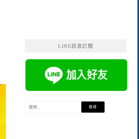
LINE訊息訂閱
搜
尋
關
鍵
字: