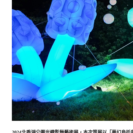
2024北香湖公園光織影舞藝術展，本次策展以「夢幻烏