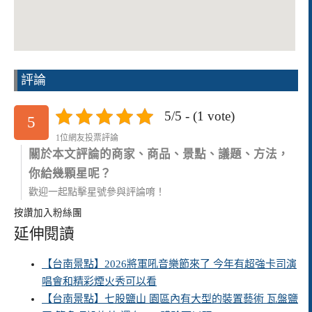
評論
5/5 - (1 vote)
5
1位網友投票評論
關於本文評論的商家、商品、景點、議題、方法，
你給幾顆星呢？
歡迎一起點擊星號參與評論唷！
按讚加入粉絲團
延伸閱讀
【台南景點】2026將軍吼音樂節來了 今年有超強卡司演
唱會和精彩煙火秀可以看
【台南景點】七股鹽山 園區內有大型的裝置藝術 瓦盤鹽