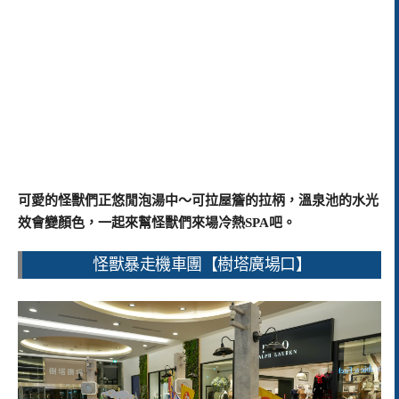
可愛的怪獸們正悠閒泡湯中～可拉屋簷的拉柄，溫泉池的水光
效會變顏色，一起來幫怪獸們來場冷熱SPA吧。
怪獸暴走機車團【樹塔廣場口】