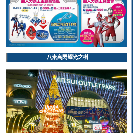
八米高閃耀光之樹