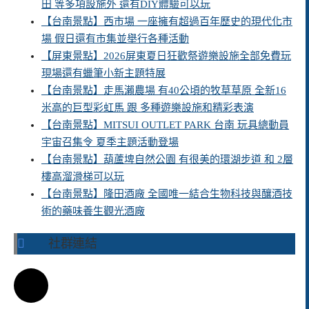
田 等多項設施外 還有DIY體驗可以玩
【台南景點】西市場 一座擁有超過百年歷史的現代化市
場 假日還有市集並舉行各種活動
【屏東景點】2026屏東夏日狂歡祭遊樂設施全部免費玩
現場還有蠟筆小新主題特展
【台南景點】走馬瀨農場 有40公頃的牧草草原 全新16
米高的巨型彩虹馬 跟 多種遊樂設施和精彩表演
【台南景點】MITSUI OUTLET PARK 台南 玩具總動員
宇宙召集令 夏季主題活動登場
【台南景點】葫蘆埤自然公園 有很美的環湖步道 和 2層
樓高溜滑梯可以玩
【台南景點】隆田酒廠 全國唯一結合生物科技與釀酒技
術的藥味養生觀光酒廠
社群連結