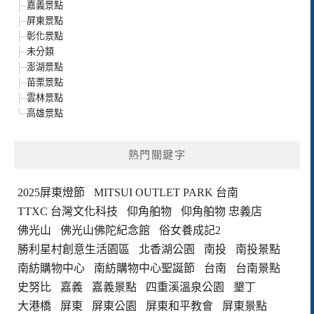
嘉義景點
屏東景點
彰化景點
未分類
澎湖景點
苗栗景點
雲林景點
高雄景點
熱門關鍵字
2025屏東燈節
MITSUI OUTLET PARK 台南
TTXC 台灣文化科技
仰角舶物
仰角舶物 忠義店
佛光山
佛光山佛陀紀念館
俗女養成記2
勝利星村創意生活園區
北香湖公園
南投
南投景點
南紡購物中心
南紡購物中心聖誕節
台南
台南景點
史努比
嘉義
嘉義景點
四重溪溫泉公園
墾丁
大港橋
屏東
屏東公園
屏東和平教會
屏東景點