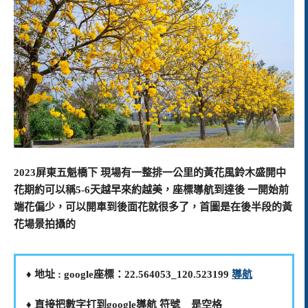
2023屏東五魁橋下 現場有一整排一公里的黃花風鈴木盛開中
花期約可以稱5-6天越早來約越美，座標導航到達後 一開始前
端花偏少，可以開車到後面花就很多了，首圖是在後半段的黃
花場景拍攝的
♦️ 地址 : google座標：22.564053_120.523199
導航
♦️ 直接把數字打到google導航 符號 _ 是空格