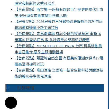
唱會和精彩煙火秀可以看
【台南景點】西市場 一座擁有超過百年歷史的現代化市
場 假日還有市集並舉行各種活動
【屏東景點】2026屏東夏日狂歡祭遊樂設施全部免費玩
現場還有蠟筆小新主題特展
【台南景點】走馬瀨農場 有40公頃的牧草草原 全新16
米高的巨型彩虹馬 跟 多種遊樂設施和精彩表演
【台南景點】MITSUI OUTLET PARK 台南 玩具總動員
宇宙召集令 夏季主題活動登場
【台南景點】葫蘆埤自然公園 有很美的環湖步道 和 2層
樓高溜滑梯可以玩
【台南景點】隆田酒廠 全國唯一結合生物科技與釀酒技
術的藥味養生觀光酒廠
社群連結