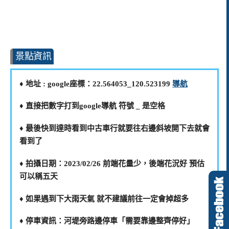
景點資訊
♦️ 地址 : google座標：22.564053_120.523199
導航
♦️ 直接把數字打到google導航 符號 _ 是空格
♦️ 最後快到達時看到中古車行就要往右邊斜坡開下去就會
看到了
♦️ 拍攝日期：2023/02/26 前端花量少，後端花況好 預估
可以稱五天
♦️ 如果遇到下大雨天氣 就不建議前往一定會掉超多
♦️ 停車資訊：河堤旁路邊停車「需要靠邊整齊停好」