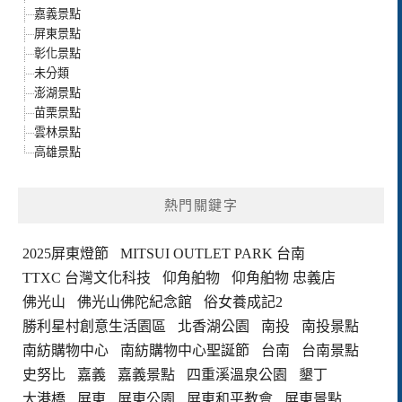
嘉義景點
屏東景點
彰化景點
未分類
澎湖景點
苗栗景點
雲林景點
高雄景點
熱門關鍵字
2025屏東燈節
MITSUI OUTLET PARK 台南
TTXC 台灣文化科技
仰角舶物
仰角舶物 忠義店
佛光山
佛光山佛陀紀念館
俗女養成記2
勝利星村創意生活園區
北香湖公園
南投
南投景點
南紡購物中心
南紡購物中心聖誕節
台南
台南景點
史努比
嘉義
嘉義景點
四重溪溫泉公園
墾丁
大港橋
屏東
屏東公園
屏東和平教會
屏東景點