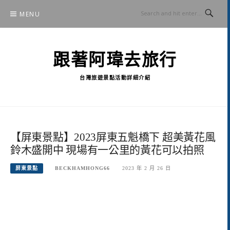
Skip
MENU
to
content
跟著阿瑋去旅行
台灣旅遊景點活動詳細介紹
【屏東景點】2023屏東五魁橋下 超美黃花風
鈴木盛開中 現場有一公里的黃花可以拍照
屏東景點
BECKHAMHONG66
2023 年 2 月 26 日