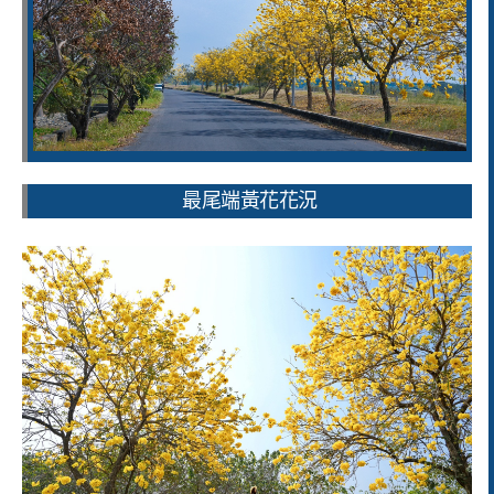
最尾端黃花花況