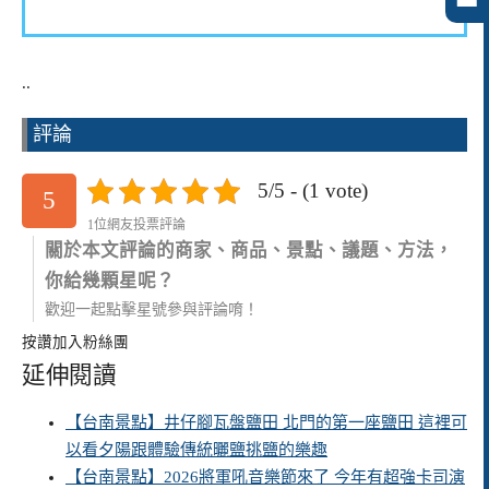
..
評論
5/5 - (1 vote)
5
1位網友投票評論
關於本文評論的商家、商品、景點、議題、方法，
你給幾顆星呢？
歡迎一起點擊星號參與評論唷！
按讚加入粉絲團
延伸閱讀
【台南景點】井仔腳瓦盤鹽田 北門的第一座鹽田 這裡可
以看夕陽跟體驗傳統曬鹽挑鹽的樂趣
【台南景點】2026將軍吼音樂節來了 今年有超強卡司演