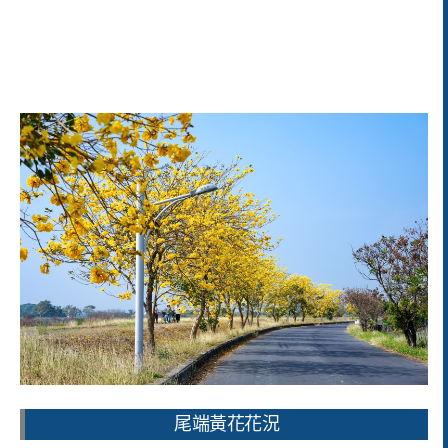
尾端黃花花況