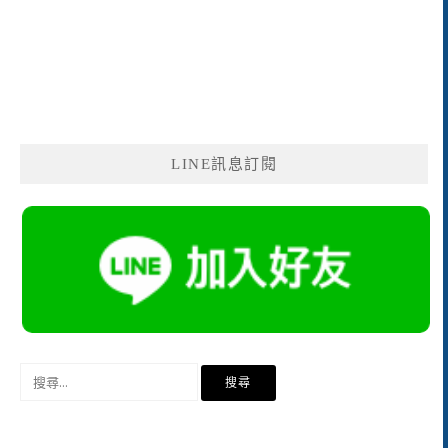
LINE訊息訂閱
搜
尋
關
鍵