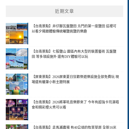
近期文章
【台南景點】井仔腳瓦盤鹽田 北門的第一座鹽田 這裡可
以看夕陽跟體驗傳統曬鹽挑鹽的樂趣
【台南景點】七股鹽山 園區內有大型的裝置藝術 瓦盤鹽
田 等多項設施外 還有DIY體驗可以玩
【屏東景點】2026屏東夏日狂歡祭遊樂設施全部免費玩 現
場還有蠟筆小新主題特展
【台南景點】2026將軍吼音樂節來了 今年有超強卡司演唱
會和精彩煙火秀可以看
【台南景點】走馬瀨農場 有40公頃的牧草草原 全新16米