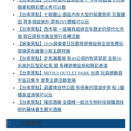
唱會和精彩煙火秀可以看
【台南景點】七股鹽山 園區內有大型的裝置藝術 瓦盤鹽
田 等多項設施外 還有DIY體驗可以玩
【台南景點】西市場 一座擁有超過百年歷史的現代化市
場 假日還有市集並舉行各種活動
【屏東景點】2026屏東夏日狂歡祭遊樂設施全部免費玩
現場還有蠟筆小新主題特展
【台南景點】走馬瀨農場 有40公頃的牧草草原 全新16
米高的巨型彩虹馬 跟 多種遊樂設施和精彩表演
【台南景點】MITSUI OUTLET PARK 台南 玩具總動員
宇宙召集令 夏季主題活動登場
【台南景點】葫蘆埤自然公園 有很美的環湖步道 和 2層
樓高溜滑梯可以玩
【台南景點】隆田酒廠 全國唯一結合生物科技與釀酒技
術的藥味養生觀光酒廠
社群連結