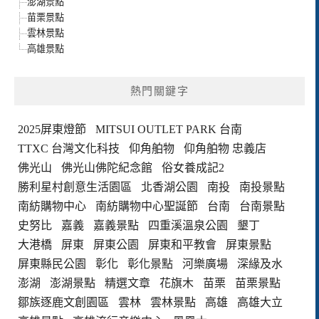
澎湖景點
苗栗景點
雲林景點
高雄景點
熱門關鍵字
2025屏東燈節
MITSUI OUTLET PARK 台南
TTXC 台灣文化科技
仰角舶物
仰角舶物 忠義店
佛光山
佛光山佛陀紀念館
俗女養成記2
勝利星村創意生活園區
北香湖公園
南投
南投景點
南紡購物中心
南紡購物中心聖誕節
台南
台南景點
史努比
嘉義
嘉義景點
四重溪溫泉公園
墾丁
大港橋
屏東
屏東公園
屏東和平教會
屏東景點
屏東縣民公園
彰化
彰化景點
河樂廣場
深緣及水
澎湖
澎湖景點
精選文章
花旗木
苗栗
苗栗景點
鄒族逐鹿文創園區
雲林
雲林景點
高雄
高雄大立