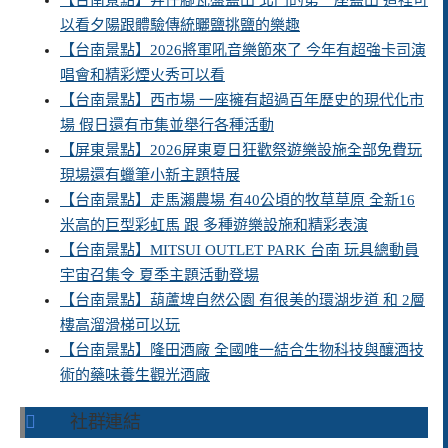
以看夕陽跟體驗傳統曬鹽挑鹽的樂趣
【台南景點】2026將軍吼音樂節來了 今年有超強卡司演
唱會和精彩煙火秀可以看
【台南景點】西市場 一座擁有超過百年歷史的現代化市
場 假日還有市集並舉行各種活動
【屏東景點】2026屏東夏日狂歡祭遊樂設施全部免費玩
現場還有蠟筆小新主題特展
【台南景點】走馬瀨農場 有40公頃的牧草草原 全新16
米高的巨型彩虹馬 跟 多種遊樂設施和精彩表演
【台南景點】MITSUI OUTLET PARK 台南 玩具總動員
宇宙召集令 夏季主題活動登場
【台南景點】葫蘆埤自然公園 有很美的環湖步道 和 2層
樓高溜滑梯可以玩
【台南景點】隆田酒廠 全國唯一結合生物科技與釀酒技
術的藥味養生觀光酒廠
社群連結