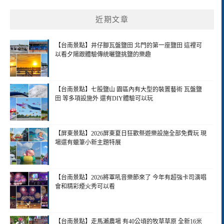
近期文章
【台南景點】井仔腳瓦盤鹽田 北門的第一座鹽田 這裡可
以看夕陽跟體驗傳統曬鹽挑鹽的樂趣
【台南景點】七股鹽山 園區內有大型的裝置藝術 瓦盤鹽
田 等多項設施外 還有DIY體驗可以玩
【屏東景點】2026屏東夏日狂歡祭遊樂設施全部免費玩 現
場還有蠟筆小新主題特展
【台南景點】2026將軍吼音樂節來了 今年有超強卡司演唱
會和精彩煙火秀可以看
【台南景點】走馬瀨農場 有40公頃的牧草草原 全新16米