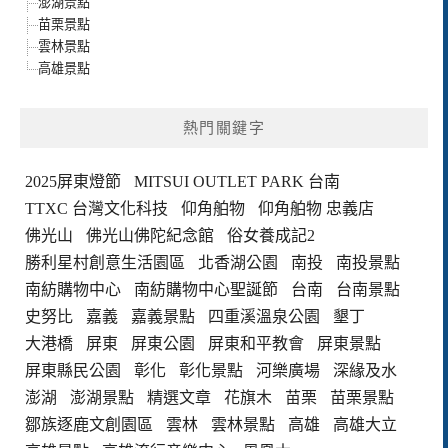
澎湖景點
苗栗景點
雲林景點
高雄景點
熱門關鍵字
2025屏東燈節
MITSUI OUTLET PARK 台南
TTXC 台灣文化科技
仰角舶物
仰角舶物 忠義店
佛光山
佛光山佛陀紀念館
俗女養成記2
勝利星村創意生活園區
北香湖公園
南投
南投景點
南紡購物中心
南紡購物中心聖誕節
台南
台南景點
史努比
嘉義
嘉義景點
四重溪溫泉公園
墾丁
大港橋
屏東
屏東公園
屏東和平教會
屏東景點
屏東縣民公園
彰化
彰化景點
河樂廣場
深緣及水
澎湖
澎湖景點
精選文章
花旗木
苗栗
苗栗景點
鄒族逐鹿文創園區
雲林
雲林景點
高雄
高雄大立