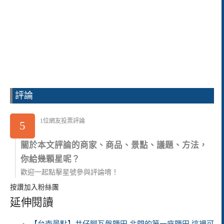
評論
1位網友投票評論
5
關於本文評論的商家、商品、景點、議題、方法，
你給幾顆星呢？
歡迎一起點擊星號參與評論唷！
按讚加入粉絲團
延伸閱讀
【台南景點】井仔腳瓦盤鹽田 北門的第一座鹽田 這裡可