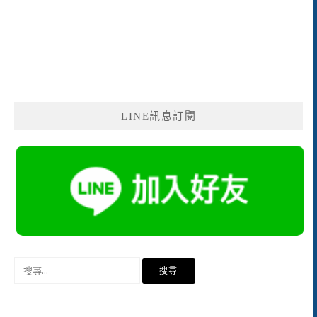
LINE訊息訂閱
搜
尋
關
鍵