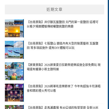
近期文章
【台南景點】井仔腳瓦盤鹽田 北門的第一座鹽田 這裡可
以看夕陽跟體驗傳統曬鹽挑鹽的樂趣
【台南景點】七股鹽山 園區內有大型的裝置藝術 瓦盤鹽
田 等多項設施外 還有DIY體驗可以玩
【屏東景點】2026屏東夏日狂歡祭遊樂設施全部免費玩 現
場還有蠟筆小新主題特展
【台南景點】2026將軍吼音樂節來了 今年有超強卡司演唱
會和精彩煙火秀可以看
【台南景點】走馬瀨農場 有40公頃的牧草草原 全新16米