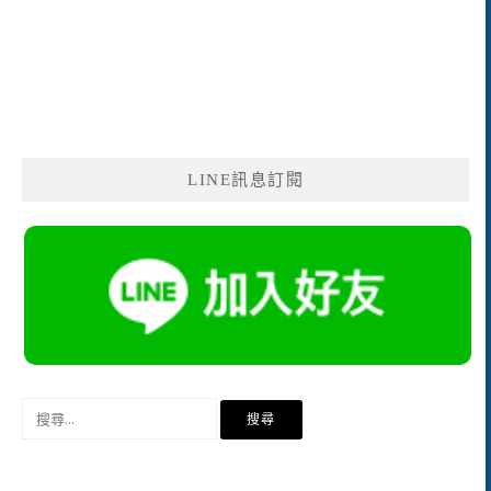
LINE訊息訂閱
搜
尋
關
鍵