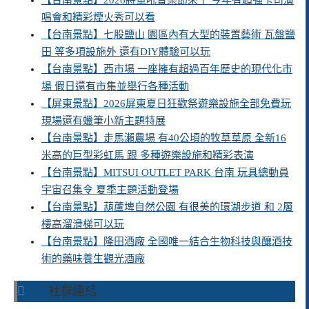
唱會和精彩煙火秀可以看
【台南景點】七股鹽山 園區內有大型的裝置藝術 瓦盤鹽
田 等多項設施外 還有DIY體驗可以玩
【台南景點】西市場 一座擁有超過百年歷史的現代化市
場 假日還有市集並舉行各種活動
【屏東景點】2026屏東夏日狂歡祭遊樂設施全部免費玩
現場還有蠟筆小新主題特展
【台南景點】走馬瀨農場 有40公頃的牧草草原 全新16
米高的巨型彩虹馬 跟 多種遊樂設施和精彩表演
【台南景點】MITSUI OUTLET PARK 台南 玩具總動員
宇宙召集令 夏季主題活動登場
【台南景點】葫蘆埤自然公園 有很美的環湖步道 和 2層
樓高溜滑梯可以玩
【台南景點】隆田酒廠 全國唯一結合生物科技與釀酒技
術的藥味養生觀光酒廠
社群連結