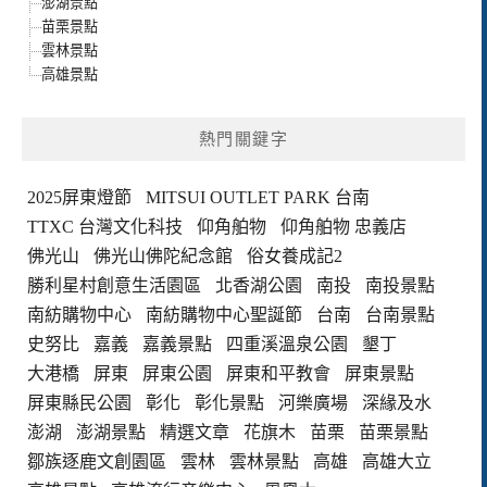
澎湖景點
苗栗景點
雲林景點
高雄景點
熱門關鍵字
2025屏東燈節
MITSUI OUTLET PARK 台南
TTXC 台灣文化科技
仰角舶物
仰角舶物 忠義店
佛光山
佛光山佛陀紀念館
俗女養成記2
勝利星村創意生活園區
北香湖公園
南投
南投景點
南紡購物中心
南紡購物中心聖誕節
台南
台南景點
史努比
嘉義
嘉義景點
四重溪溫泉公園
墾丁
大港橋
屏東
屏東公園
屏東和平教會
屏東景點
屏東縣民公園
彰化
彰化景點
河樂廣場
深緣及水
澎湖
澎湖景點
精選文章
花旗木
苗栗
苗栗景點
鄒族逐鹿文創園區
雲林
雲林景點
高雄
高雄大立