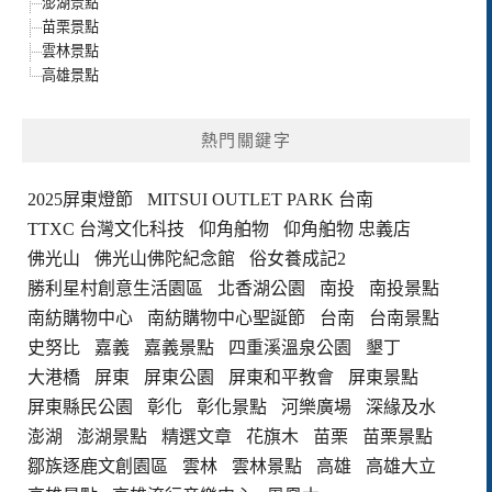
澎湖景點
苗栗景點
雲林景點
高雄景點
熱門關鍵字
2025屏東燈節
MITSUI OUTLET PARK 台南
TTXC 台灣文化科技
仰角舶物
仰角舶物 忠義店
佛光山
佛光山佛陀紀念館
俗女養成記2
勝利星村創意生活園區
北香湖公園
南投
南投景點
南紡購物中心
南紡購物中心聖誕節
台南
台南景點
史努比
嘉義
嘉義景點
四重溪溫泉公園
墾丁
大港橋
屏東
屏東公園
屏東和平教會
屏東景點
屏東縣民公園
彰化
彰化景點
河樂廣場
深緣及水
澎湖
澎湖景點
精選文章
花旗木
苗栗
苗栗景點
鄒族逐鹿文創園區
雲林
雲林景點
高雄
高雄大立