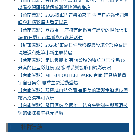
【台南景點】井仔腳瓦盤鹽田 北門的第一座鹽田 這裡可
以看夕陽跟體驗傳統曬鹽挑鹽的樂趣
【台南景點】2026將軍吼音樂節來了 今年有超強卡司演
唱會和精彩煙火秀可以看
【台南景點】西市場 一座擁有超過百年歷史的現代化市
場 假日還有市集並舉行各種活動
【屏東景點】2026屏東夏日狂歡祭遊樂設施全部免費玩
現場還有蠟筆小新主題特展
【台南景點】走馬瀨農場 有40公頃的牧草草原 全新16
米高的巨型彩虹馬 跟 多種遊樂設施和精彩表演
【台南景點】MITSUI OUTLET PARK 台南 玩具總動員
宇宙召集令 夏季主題活動登場
【台南景點】葫蘆埤自然公園 有很美的環湖步道 和 2層
樓高溜滑梯可以玩
【台南景點】隆田酒廠 全國唯一結合生物科技與釀酒技
術的藥味養生觀光酒廠
社群連結