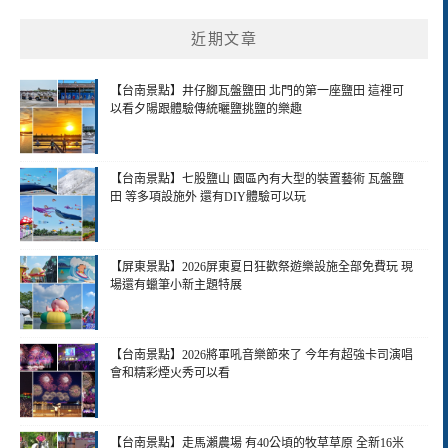
近期文章
【台南景點】井仔腳瓦盤鹽田 北門的第一座鹽田 這裡可
以看夕陽跟體驗傳統曬鹽挑鹽的樂趣
【台南景點】七股鹽山 園區內有大型的裝置藝術 瓦盤鹽
田 等多項設施外 還有DIY體驗可以玩
【屏東景點】2026屏東夏日狂歡祭遊樂設施全部免費玩 現
場還有蠟筆小新主題特展
【台南景點】2026將軍吼音樂節來了 今年有超強卡司演唱
會和精彩煙火秀可以看
【台南景點】走馬瀨農場 有40公頃的牧草草原 全新16米