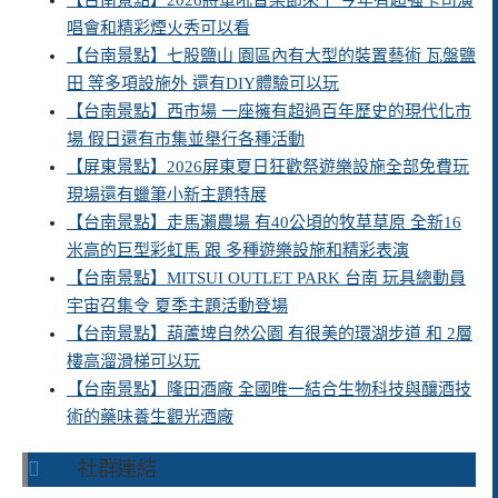
【台南景點】2026將軍吼音樂節來了 今年有超強卡司演
唱會和精彩煙火秀可以看
【台南景點】七股鹽山 園區內有大型的裝置藝術 瓦盤鹽
田 等多項設施外 還有DIY體驗可以玩
【台南景點】西市場 一座擁有超過百年歷史的現代化市
場 假日還有市集並舉行各種活動
【屏東景點】2026屏東夏日狂歡祭遊樂設施全部免費玩
現場還有蠟筆小新主題特展
【台南景點】走馬瀨農場 有40公頃的牧草草原 全新16
米高的巨型彩虹馬 跟 多種遊樂設施和精彩表演
【台南景點】MITSUI OUTLET PARK 台南 玩具總動員
宇宙召集令 夏季主題活動登場
【台南景點】葫蘆埤自然公園 有很美的環湖步道 和 2層
樓高溜滑梯可以玩
【台南景點】隆田酒廠 全國唯一結合生物科技與釀酒技
術的藥味養生觀光酒廠
社群連結