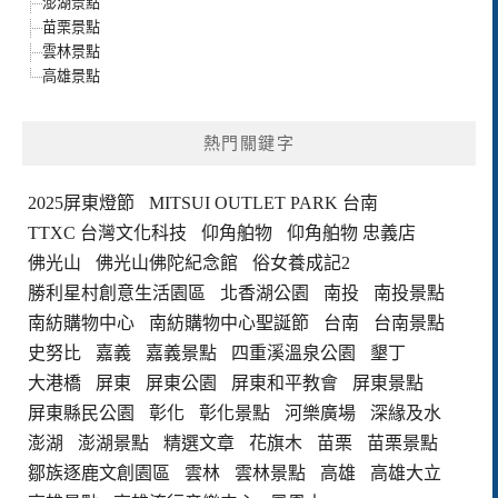
澎湖景點
苗栗景點
雲林景點
高雄景點
熱門關鍵字
2025屏東燈節
MITSUI OUTLET PARK 台南
TTXC 台灣文化科技
仰角舶物
仰角舶物 忠義店
佛光山
佛光山佛陀紀念館
俗女養成記2
勝利星村創意生活園區
北香湖公園
南投
南投景點
南紡購物中心
南紡購物中心聖誕節
台南
台南景點
史努比
嘉義
嘉義景點
四重溪溫泉公園
墾丁
大港橋
屏東
屏東公園
屏東和平教會
屏東景點
屏東縣民公園
彰化
彰化景點
河樂廣場
深緣及水
澎湖
澎湖景點
精選文章
花旗木
苗栗
苗栗景點
鄒族逐鹿文創園區
雲林
雲林景點
高雄
高雄大立