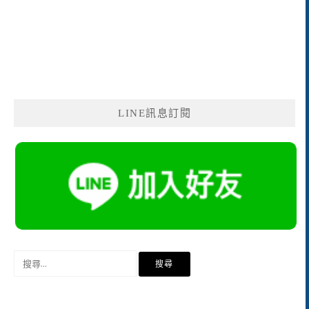
LINE訊息訂閱
搜
尋
關
鍵