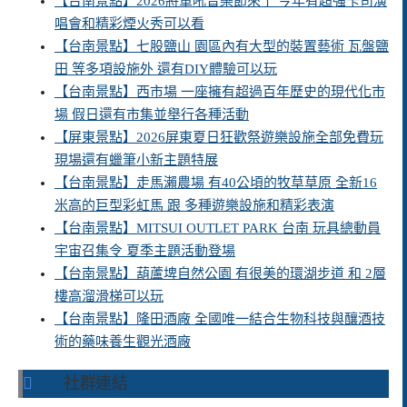
【台南景點】2026將軍吼音樂節來了 今年有超強卡司演
唱會和精彩煙火秀可以看
【台南景點】七股鹽山 園區內有大型的裝置藝術 瓦盤鹽
田 等多項設施外 還有DIY體驗可以玩
【台南景點】西市場 一座擁有超過百年歷史的現代化市
場 假日還有市集並舉行各種活動
【屏東景點】2026屏東夏日狂歡祭遊樂設施全部免費玩
現場還有蠟筆小新主題特展
【台南景點】走馬瀨農場 有40公頃的牧草草原 全新16
米高的巨型彩虹馬 跟 多種遊樂設施和精彩表演
【台南景點】MITSUI OUTLET PARK 台南 玩具總動員
宇宙召集令 夏季主題活動登場
【台南景點】葫蘆埤自然公園 有很美的環湖步道 和 2層
樓高溜滑梯可以玩
【台南景點】隆田酒廠 全國唯一結合生物科技與釀酒技
術的藥味養生觀光酒廠
社群連結