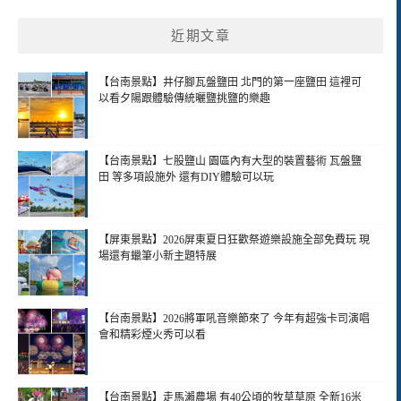
近期文章
【台南景點】井仔腳瓦盤鹽田 北門的第一座鹽田 這裡可
以看夕陽跟體驗傳統曬鹽挑鹽的樂趣
【台南景點】七股鹽山 園區內有大型的裝置藝術 瓦盤鹽
田 等多項設施外 還有DIY體驗可以玩
【屏東景點】2026屏東夏日狂歡祭遊樂設施全部免費玩 現
場還有蠟筆小新主題特展
【台南景點】2026將軍吼音樂節來了 今年有超強卡司演唱
會和精彩煙火秀可以看
【台南景點】走馬瀨農場 有40公頃的牧草草原 全新16米