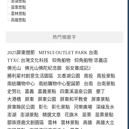
澎湖景點
苗栗景點
雲林景點
高雄景點
熱門關鍵字
2025屏東燈節
MITSUI OUTLET PARK 台南
TTXC 台灣文化科技
仰角舶物
仰角舶物 忠義店
佛光山
佛光山佛陀紀念館
俗女養成記2
勝利星村創意生活園區
北香湖公園
南投
南投景點
南紡購物中心
南紡購物中心聖誕節
台南
台南景點
史努比
嘉義
嘉義景點
四重溪溫泉公園
墾丁
大港橋
屏東
屏東公園
屏東和平教會
屏東景點
屏東縣民公園
彰化
彰化景點
河樂廣場
深緣及水
澎湖
澎湖景點
精選文章
花旗木
苗栗
苗栗景點
鄒族逐鹿文創園區
雲林
雲林景點
高雄
高雄大立