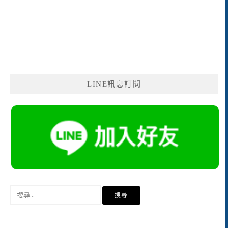
LINE訊息訂閱
搜
尋
關
鍵