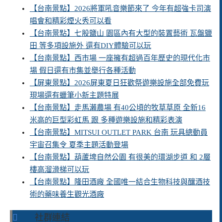
【台南景點】2026將軍吼音樂節來了 今年有超強卡司演
唱會和精彩煙火秀可以看
【台南景點】七股鹽山 園區內有大型的裝置藝術 瓦盤鹽
田 等多項設施外 還有DIY體驗可以玩
【台南景點】西市場 一座擁有超過百年歷史的現代化市
場 假日還有市集並舉行各種活動
【屏東景點】2026屏東夏日狂歡祭遊樂設施全部免費玩
現場還有蠟筆小新主題特展
【台南景點】走馬瀨農場 有40公頃的牧草草原 全新16
米高的巨型彩虹馬 跟 多種遊樂設施和精彩表演
【台南景點】MITSUI OUTLET PARK 台南 玩具總動員
宇宙召集令 夏季主題活動登場
【台南景點】葫蘆埤自然公園 有很美的環湖步道 和 2層
樓高溜滑梯可以玩
【台南景點】隆田酒廠 全國唯一結合生物科技與釀酒技
術的藥味養生觀光酒廠
社群連結