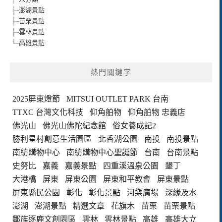
澎湖景點
苗栗景點
雲林景點
高雄景點
熱門關鍵字
2025屏東燈節
MITSUI OUTLET PARK 台南
TTXC 台灣文化科技
仰角舶物
仰角舶物 忠義店
佛光山
佛光山佛陀紀念館
俗女養成記2
勝利星村創意生活園區
北香湖公園
南投
南投景點
南紡購物中心
南紡購物中心聖誕節
台南
台南景點
史努比
嘉義
嘉義景點
四重溪溫泉公園
墾丁
大港橋
屏東
屏東公園
屏東和平教會
屏東景點
屏東縣民公園
彰化
彰化景點
河樂廣場
深緣及水
澎湖
澎湖景點
精選文章
花旗木
苗栗
苗栗景點
鄒族逐鹿文創園區
雲林
雲林景點
高雄
高雄大立