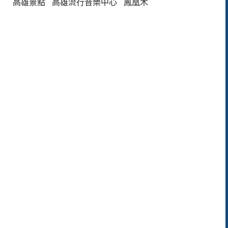
高雄景點
高雄流行音樂中心
鳳凰木