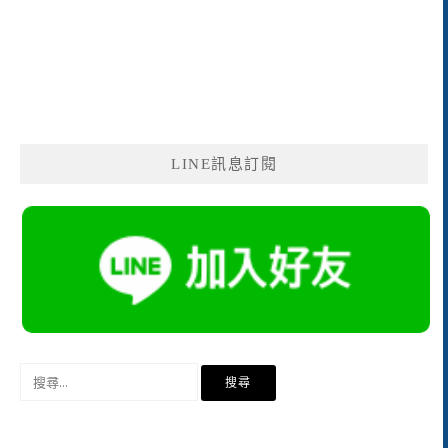
LINE訊息訂閱
搜
尋
關
鍵