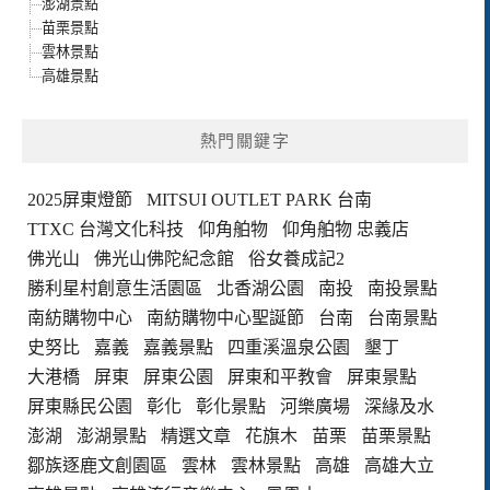
澎湖景點
苗栗景點
雲林景點
高雄景點
熱門關鍵字
2025屏東燈節
MITSUI OUTLET PARK 台南
TTXC 台灣文化科技
仰角舶物
仰角舶物 忠義店
佛光山
佛光山佛陀紀念館
俗女養成記2
勝利星村創意生活園區
北香湖公園
南投
南投景點
南紡購物中心
南紡購物中心聖誕節
台南
台南景點
史努比
嘉義
嘉義景點
四重溪溫泉公園
墾丁
大港橋
屏東
屏東公園
屏東和平教會
屏東景點
屏東縣民公園
彰化
彰化景點
河樂廣場
深緣及水
澎湖
澎湖景點
精選文章
花旗木
苗栗
苗栗景點
鄒族逐鹿文創園區
雲林
雲林景點
高雄
高雄大立