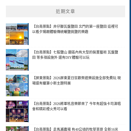
近期文章
【台南景點】井仔腳瓦盤鹽田 北門的第一座鹽田 這裡可
以看夕陽跟體驗傳統曬鹽挑鹽的樂趣
【台南景點】七股鹽山 園區內有大型的裝置藝術 瓦盤鹽
田 等多項設施外 還有DIY體驗可以玩
【屏東景點】2026屏東夏日狂歡祭遊樂設施全部免費玩 現
場還有蠟筆小新主題特展
【台南景點】2026將軍吼音樂節來了 今年有超強卡司演唱
會和精彩煙火秀可以看
【台南景點】走馬瀨農場 有40公頃的牧草草原 全新16米