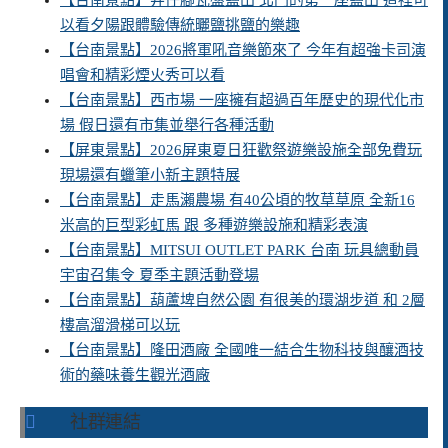
【台南景點】井仔腳瓦盤鹽田 北門的第一座鹽田 這裡可
以看夕陽跟體驗傳統曬鹽挑鹽的樂趣
【台南景點】2026將軍吼音樂節來了 今年有超強卡司演
唱會和精彩煙火秀可以看
【台南景點】西市場 一座擁有超過百年歷史的現代化市
場 假日還有市集並舉行各種活動
【屏東景點】2026屏東夏日狂歡祭遊樂設施全部免費玩
現場還有蠟筆小新主題特展
【台南景點】走馬瀨農場 有40公頃的牧草草原 全新16
米高的巨型彩虹馬 跟 多種遊樂設施和精彩表演
【台南景點】MITSUI OUTLET PARK 台南 玩具總動員
宇宙召集令 夏季主題活動登場
【台南景點】葫蘆埤自然公園 有很美的環湖步道 和 2層
樓高溜滑梯可以玩
【台南景點】隆田酒廠 全國唯一結合生物科技與釀酒技
術的藥味養生觀光酒廠
社群連結