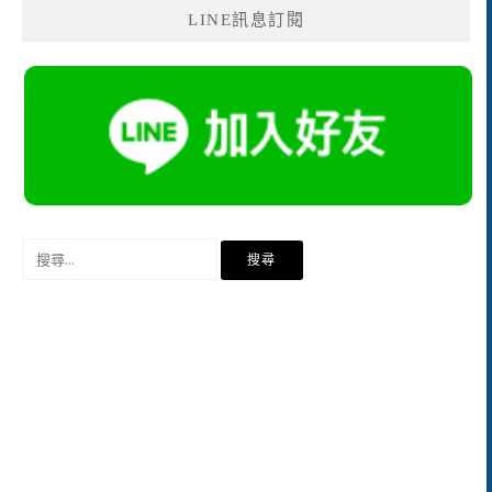
LINE訊息訂閱
搜
尋
關
鍵
字: