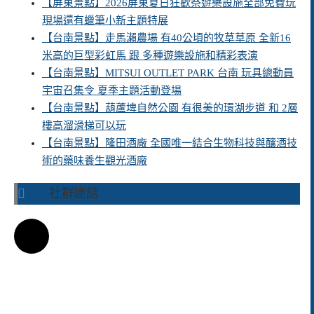
【屏東景點】2026屏東夏日狂歡祭遊樂設施全部免費玩
現場還有蠟筆小新主題特展
【台南景點】走馬瀨農場 有40公頃的牧草草原 全新16
米高的巨型彩虹馬 跟 多種遊樂設施和精彩表演
【台南景點】MITSUI OUTLET PARK 台南 玩具總動員
宇宙召集令 夏季主題活動登場
【台南景點】葫蘆埤自然公園 有很美的環湖步道 和 2層
樓高溜滑梯可以玩
【台南景點】隆田酒廠 全國唯一結合生物科技與釀酒技
術的藥味養生觀光酒廠
社群連結