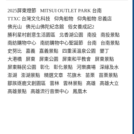
2025屏東燈節
MITSUI OUTLET PARK 台南
TTXC 台灣文化科技
仰角舶物
仰角舶物 忠義店
佛光山
佛光山佛陀紀念館
俗女養成記2
勝利星村創意生活園區
北香湖公園
南投
南投景點
南紡購物中心
南紡購物中心聖誕節
台南
台南景點
史努比
嘉義
嘉義景點
四重溪溫泉公園
墾丁
大港橋
屏東
屏東公園
屏東和平教會
屏東景點
屏東縣民公園
彰化
彰化景點
河樂廣場
深緣及水
澎湖
澎湖景點
精選文章
花旗木
苗栗
苗栗景點
鄒族逐鹿文創園區
雲林
雲林景點
高雄
高雄大立
高雄景點
高雄流行音樂中心
鳳凰木