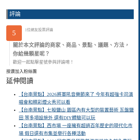
評論
1位網友投票評論
5
關於本文評論的商家、商品、景點、議題、方法，
你給幾顆星呢？
歡迎一起點擊星號參與評論唷！
按讚加入粉絲團
延伸閱讀
【台南景點】2026將軍吼音樂節來了 今年有超強卡司演
唱會和精彩煙火秀可以看
【台南景點】七股鹽山 園區內有大型的裝置藝術 瓦盤鹽
田 等多項設施外 還有DIY體驗可以玩
【台南景點】西市場 一座擁有超過百年歷史的現代化市
場 假日還有市集並舉行各種活動