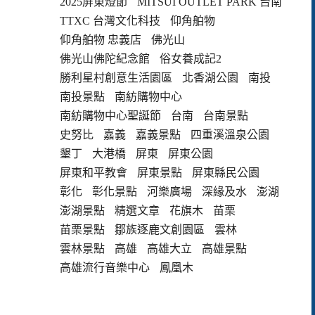
2025屏東燈節
MITSUI OUTLET PARK 台南
TTXC 台灣文化科技
仰角舶物
仰角舶物 忠義店
佛光山
佛光山佛陀紀念館
俗女養成記2
勝利星村創意生活園區
北香湖公園
南投
南投景點
南紡購物中心
南紡購物中心聖誕節
台南
台南景點
史努比
嘉義
嘉義景點
四重溪溫泉公園
墾丁
大港橋
屏東
屏東公園
屏東和平教會
屏東景點
屏東縣民公園
彰化
彰化景點
河樂廣場
深緣及水
澎湖
澎湖景點
精選文章
花旗木
苗栗
苗栗景點
鄒族逐鹿文創園區
雲林
雲林景點
高雄
高雄大立
高雄景點
高雄流行音樂中心
鳳凰木