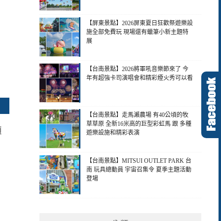
【屏東景點】2026屏東夏日狂歡祭遊樂設
施全部免費玩 現場還有蠟筆小新主題特
展
【台南景點】2026將軍吼音樂節來了 今
年有超強卡司演唱會和精彩煙火秀可以看
【台南景點】走馬瀨農場 有40公頃的牧
草草原 全新16米高的巨型彩虹馬 跟 多種
顆
遊樂設施和精彩表演
【台南景點】MITSUI OUTLET PARK 台
南 玩具總動員 宇宙召集令 夏季主題活動
登場