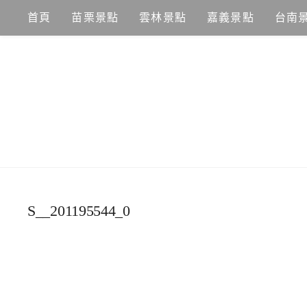
Skip
首頁
苗栗景點
雲林景點
嘉義景點
台南
to
content
S__201195544_0