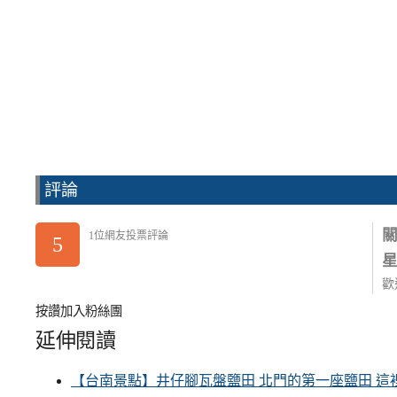
評論
1位網友投票評論
5
歡
按讚加入粉絲團
延伸閱讀
【台南景點】井仔腳瓦盤鹽田 北門的第一座鹽田 