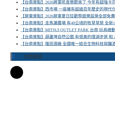
【台南景點】2026將軍吼音樂節來了 今年有超強
【台南景點】西市場 一座擁有超過百年歷史的現代
【屏東景點】2026屏東夏日狂歡祭遊樂設施全部免
【台南景點】走馬瀨農場 有40公頃的牧草草原 全新
【台南景點】MITSUI OUTLET PARK 台南 玩
【台南景點】葫蘆埤自然公園 有很美的環湖步道 和
【台南景點】隆田酒廠 全國唯一結合生物科技與釀
社群連結