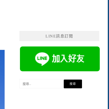
LINE訊息訂閱
搜
尋
關
鍵
字: