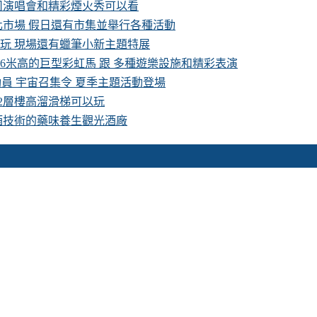
卡司演唱會和精彩煙火秀可以看
化市場 假日還有市集並舉行各種活動
費玩 現場還有蠟筆小新主題特展
16米高的巨型彩虹馬 跟 多種遊樂設施和精彩表演
具總動員 宇宙召集令 夏季主題活動登場
 2層樓高溜滑梯可以玩
酒技術的藥味養生觀光酒廠