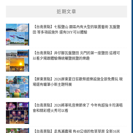
近期文章
【台南景點】七股鹽山 園區內有大型的裝置藝術 瓦盤鹽
田 等多項設施外 還有DIY可以體驗
【台南景點】井仔腳瓦盤鹽田 北門的第一座鹽田 這裡可
以看夕陽跟體驗傳統曬鹽挑鹽的樂趣
【屏東景點】2026屏東夏日狂歡祭遊樂設施全部免費玩 現
場還有蠟筆小新主題特展
【台南景點】2026將軍吼音樂節來了 今年有超強卡司演唱
會和精彩煙火秀可以看
【台南景點】走馬瀨農場 有40公頃的牧草草原 全新16米