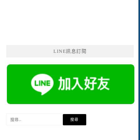
LINE訊息訂閱
搜
尋
關
鍵