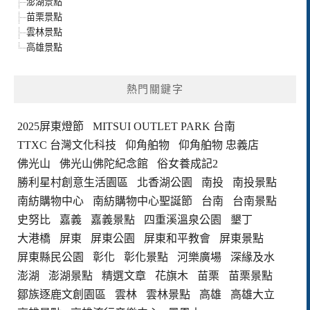
澎湖景點
苗栗景點
雲林景點
高雄景點
熱門關鍵字
2025屏東燈節
MITSUI OUTLET PARK 台南
TTXC 台灣文化科技
仰角舶物
仰角舶物 忠義店
佛光山
佛光山佛陀紀念館
俗女養成記2
勝利星村創意生活園區
北香湖公園
南投
南投景點
南紡購物中心
南紡購物中心聖誕節
台南
台南景點
史努比
嘉義
嘉義景點
四重溪溫泉公園
墾丁
大港橋
屏東
屏東公園
屏東和平教會
屏東景點
屏東縣民公園
彰化
彰化景點
河樂廣場
深緣及水
澎湖
澎湖景點
精選文章
花旗木
苗栗
苗栗景點
鄒族逐鹿文創園區
雲林
雲林景點
高雄
高雄大立