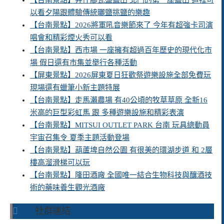
【台南景點】井仔腳瓦盤鹽田 北門的第一座鹽田 這裡可
以看夕陽跟體驗傳統曬鹽挑鹽的樂趣
【台南景點】2026將軍吼音樂節來了 今年有超強卡司演
唱會和精彩煙火秀可以看
【台南景點】西市場 一座擁有超過百年歷史的現代化市
場 假日還有市集並舉行各種活動
【屏東景點】2026屏東夏日狂歡祭遊樂設施全部免費玩
現場還有蠟筆小新主題特展
【台南景點】走馬瀨農場 有40公頃的牧草草原 全新16
米高的巨型彩虹馬 跟 多種遊樂設施和精彩表演
【台南景點】MITSUI OUTLET PARK 台南 玩具總動員
宇宙召集令 夏季主題活動登場
【台南景點】葫蘆埤自然公園 有很美的環湖步道 和 2層
樓高溜滑梯可以玩
【台南景點】隆田酒廠 全國唯一結合生物科技與釀酒技
術的藥味養生觀光酒廠
社群連結