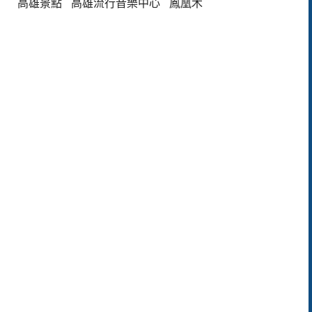
高雄景點
高雄流行音樂中心
鳳凰木