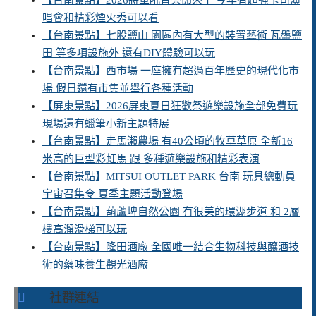
【台南景點】2026將軍吼音樂節來了 今年有超強卡司演
唱會和精彩煙火秀可以看
【台南景點】七股鹽山 園區內有大型的裝置藝術 瓦盤鹽
田 等多項設施外 還有DIY體驗可以玩
【台南景點】西市場 一座擁有超過百年歷史的現代化市
場 假日還有市集並舉行各種活動
【屏東景點】2026屏東夏日狂歡祭遊樂設施全部免費玩
現場還有蠟筆小新主題特展
【台南景點】走馬瀨農場 有40公頃的牧草草原 全新16
米高的巨型彩虹馬 跟 多種遊樂設施和精彩表演
【台南景點】MITSUI OUTLET PARK 台南 玩具總動員
宇宙召集令 夏季主題活動登場
【台南景點】葫蘆埤自然公園 有很美的環湖步道 和 2層
樓高溜滑梯可以玩
【台南景點】隆田酒廠 全國唯一結合生物科技與釀酒技
術的藥味養生觀光酒廠
社群連結