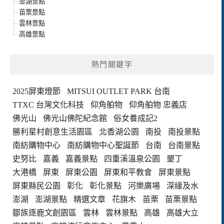
澎湖景點
苗栗景點
雲林景點
高雄景點
熱門關鍵字
2025屏東燈節
MITSUI OUTLET PARK 台南
TTXC 台灣文化科技
仰角舶物
仰角舶物 忠義店
佛光山
佛光山佛陀紀念館
俗女養成記2
勝利星村創意生活園區
北香湖公園
南投
南投景點
南紡購物中心
南紡購物中心聖誕節
台南
台南景點
史努比
嘉義
嘉義景點
四重溪溫泉公園
墾丁
大港橋
屏東
屏東公園
屏東和平教會
屏東景點
屏東縣民公園
彰化
彰化景點
河樂廣場
深緣及水
澎湖
澎湖景點
精選文章
花旗木
苗栗
苗栗景點
鄒族逐鹿文創園區
雲林
雲林景點
高雄
高雄大立