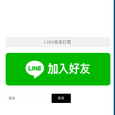
LINE訊息訂閱
搜
尋
關
鍵