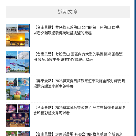
近期文章
【台南景點】井仔腳瓦盤鹽田 北門的第一座鹽田 這裡可
以看夕陽跟體驗傳統曬鹽挑鹽的樂趣
【台南景點】七股鹽山 園區內有大型的裝置藝術 瓦盤鹽
田 等多項設施外 還有DIY體驗可以玩
【屏東景點】2026屏東夏日狂歡祭遊樂設施全部免費玩 現
場還有蠟筆小新主題特展
【台南景點】2026將軍吼音樂節來了 今年有超強卡司演唱
會和精彩煙火秀可以看
【台南景點】走馬瀨農場 有40公頃的牧草草原 全新16米