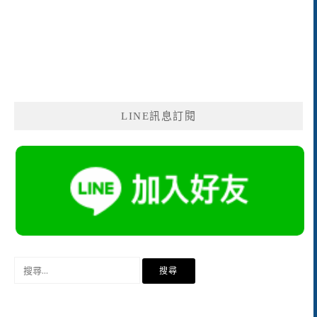
LINE訊息訂閱
搜
尋
關
鍵