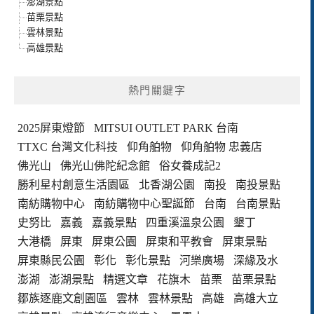
澎湖景點
苗栗景點
雲林景點
高雄景點
熱門關鍵字
2025屏東燈節
MITSUI OUTLET PARK 台南
TTXC 台灣文化科技
仰角舶物
仰角舶物 忠義店
佛光山
佛光山佛陀紀念館
俗女養成記2
勝利星村創意生活園區
北香湖公園
南投
南投景點
南紡購物中心
南紡購物中心聖誕節
台南
台南景點
史努比
嘉義
嘉義景點
四重溪溫泉公園
墾丁
大港橋
屏東
屏東公園
屏東和平教會
屏東景點
屏東縣民公園
彰化
彰化景點
河樂廣場
深緣及水
澎湖
澎湖景點
精選文章
花旗木
苗栗
苗栗景點
鄒族逐鹿文創園區
雲林
雲林景點
高雄
高雄大立