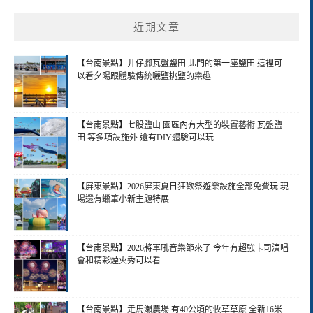
近期文章
【台南景點】井仔腳瓦盤鹽田 北門的第一座鹽田 這裡可
以看夕陽跟體驗傳統曬鹽挑鹽的樂趣
【台南景點】七股鹽山 園區內有大型的裝置藝術 瓦盤鹽
田 等多項設施外 還有DIY體驗可以玩
【屏東景點】2026屏東夏日狂歡祭遊樂設施全部免費玩 現
場還有蠟筆小新主題特展
【台南景點】2026將軍吼音樂節來了 今年有超強卡司演唱
會和精彩煙火秀可以看
【台南景點】走馬瀨農場 有40公頃的牧草草原 全新16米