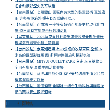
【台南景點】2026將軍吼音樂節來了 今年有超強卡司演
唱會和精彩煙火秀可以看
【台南景點】七股鹽山 園區內有大型的裝置藝術 瓦盤鹽
田 等多項設施外 還有DIY體驗可以玩
【台南景點】西市場 一座擁有超過百年歷史的現代化市
場 假日還有市集並舉行各種活動
【屏東景點】2026屏東夏日狂歡祭遊樂設施全部免費玩
現場還有蠟筆小新主題特展
【台南景點】走馬瀨農場 有40公頃的牧草草原 全新16
米高的巨型彩虹馬 跟 多種遊樂設施和精彩表演
【台南景點】MITSUI OUTLET PARK 台南 玩具總動員
宇宙召集令 夏季主題活動登場
【台南景點】葫蘆埤自然公園 有很美的環湖步道 和 2層
樓高溜滑梯可以玩
【台南景點】隆田酒廠 全國唯一結合生物科技與釀酒技
術的藥味養生觀光酒廠
社群連結