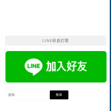
LINE訊息訂閱
搜
尋
關
鍵