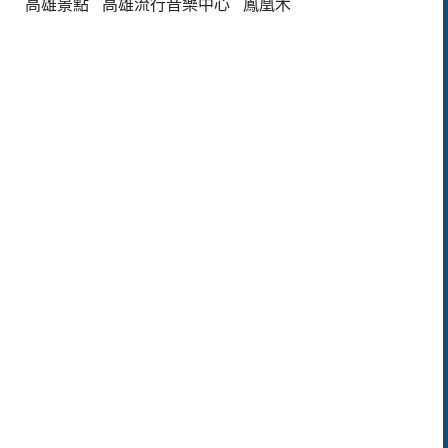
高雄景點
高雄流行音樂中心
鳳凰木