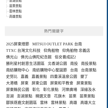
澎湖景點
苗栗景點
雲林景點
高雄景點
熱門關鍵字
2025屏東燈節
MITSUI OUTLET PARK 台南
TTXC 台灣文化科技
仰角舶物
仰角舶物 忠義店
佛光山
佛光山佛陀紀念館
俗女養成記2
勝利星村創意生活園區
北香湖公園
南投
南投景點
南紡購物中心
南紡購物中心聖誕節
台南
台南景點
史努比
嘉義
嘉義景點
四重溪溫泉公園
墾丁
大港橋
屏東
屏東公園
屏東和平教會
屏東景點
屏東縣民公園
彰化
彰化景點
河樂廣場
深緣及水
澎湖
澎湖景點
精選文章
花旗木
苗栗
苗栗景點
鄒族逐鹿文創園區
雲林
雲林景點
高雄
高雄大立