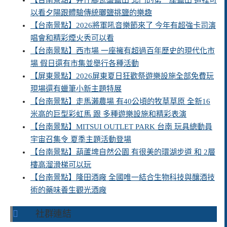
【台南景點】井仔腳瓦盤鹽田 北門的第一座鹽田 這裡可
以看夕陽跟體驗傳統曬鹽挑鹽的樂趣
【台南景點】2026將軍吼音樂節來了 今年有超強卡司演
唱會和精彩煙火秀可以看
【台南景點】西市場 一座擁有超過百年歷史的現代化市
場 假日還有市集並舉行各種活動
【屏東景點】2026屏東夏日狂歡祭遊樂設施全部免費玩
現場還有蠟筆小新主題特展
【台南景點】走馬瀨農場 有40公頃的牧草草原 全新16
米高的巨型彩虹馬 跟 多種遊樂設施和精彩表演
【台南景點】MITSUI OUTLET PARK 台南 玩具總動員
宇宙召集令 夏季主題活動登場
【台南景點】葫蘆埤自然公園 有很美的環湖步道 和 2層
樓高溜滑梯可以玩
【台南景點】隆田酒廠 全國唯一結合生物科技與釀酒技
術的藥味養生觀光酒廠
社群連結