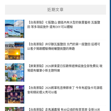
近期文章
【台南景點】七股鹽山 園區內有大型的裝置藝術 瓦盤鹽
田 等多項設施外 還有DIY可以體驗
【台南景點】井仔腳瓦盤鹽田 北門的第一座鹽田 這裡可
以看夕陽跟體驗傳統曬鹽挑鹽的樂趣
【屏東景點】2026屏東夏日狂歡祭遊樂設施全部免費玩 現
場還有蠟筆小新主題特展
【台南景點】2026將軍吼音樂節來了 今年有超強卡司演唱
會和精彩煙火秀可以看
【台南景點】走馬瀨農場 有40公頃的牧草草原 全新16米