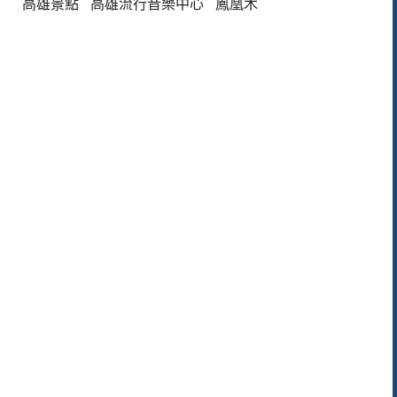
高雄景點
高雄流行音樂中心
鳳凰木