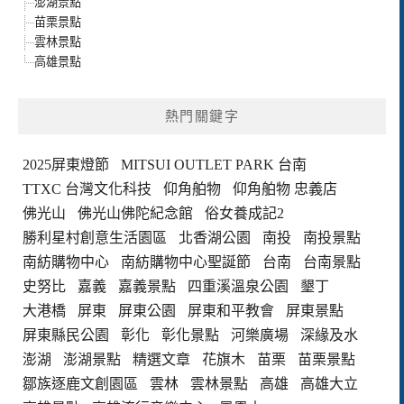
澎湖景點
苗栗景點
雲林景點
高雄景點
熱門關鍵字
2025屏東燈節
MITSUI OUTLET PARK 台南
TTXC 台灣文化科技
仰角舶物
仰角舶物 忠義店
佛光山
佛光山佛陀紀念館
俗女養成記2
勝利星村創意生活園區
北香湖公園
南投
南投景點
南紡購物中心
南紡購物中心聖誕節
台南
台南景點
史努比
嘉義
嘉義景點
四重溪溫泉公園
墾丁
大港橋
屏東
屏東公園
屏東和平教會
屏東景點
屏東縣民公園
彰化
彰化景點
河樂廣場
深緣及水
澎湖
澎湖景點
精選文章
花旗木
苗栗
苗栗景點
鄒族逐鹿文創園區
雲林
雲林景點
高雄
高雄大立