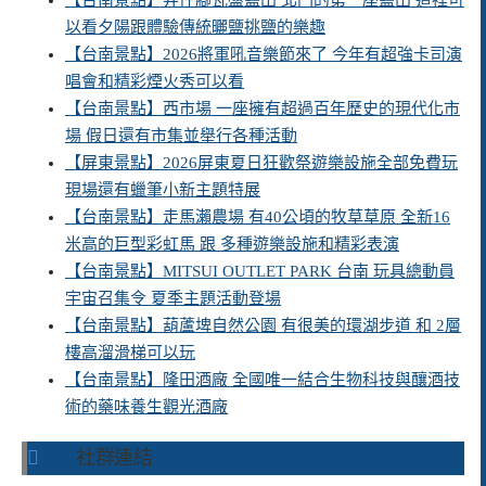
【台南景點】井仔腳瓦盤鹽田 北門的第一座鹽田 這裡可
以看夕陽跟體驗傳統曬鹽挑鹽的樂趣
【台南景點】2026將軍吼音樂節來了 今年有超強卡司演
唱會和精彩煙火秀可以看
【台南景點】西市場 一座擁有超過百年歷史的現代化市
場 假日還有市集並舉行各種活動
【屏東景點】2026屏東夏日狂歡祭遊樂設施全部免費玩
現場還有蠟筆小新主題特展
【台南景點】走馬瀨農場 有40公頃的牧草草原 全新16
米高的巨型彩虹馬 跟 多種遊樂設施和精彩表演
【台南景點】MITSUI OUTLET PARK 台南 玩具總動員
宇宙召集令 夏季主題活動登場
【台南景點】葫蘆埤自然公園 有很美的環湖步道 和 2層
樓高溜滑梯可以玩
【台南景點】隆田酒廠 全國唯一結合生物科技與釀酒技
術的藥味養生觀光酒廠
社群連結