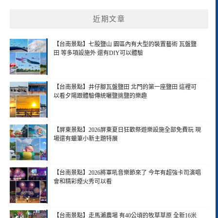
近期文章
【台南景點】七股鹽山 園區內有大型的裝置藝術 瓦盤鹽
田 等多項設施外 還有DIY可以體驗
【台南景點】井仔腳瓦盤鹽田 北門的第一座鹽田 這裡可
以看夕陽跟體驗傳統曬鹽挑鹽的樂趣
【屏東景點】2026屏東夏日狂歡祭遊樂設施全部免費玩 現
場還有蠟筆小新主題特展
【台南景點】2026將軍吼音樂節來了 今年有超強卡司演唱
會和精彩煙火秀可以看
【台南景點】走馬瀨農場 有40公頃的牧草草原 全新16米