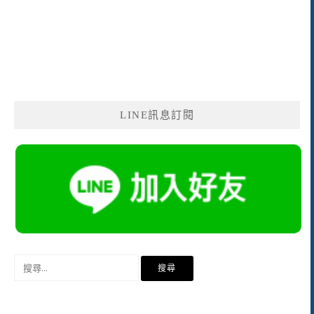
LINE訊息訂閱
搜
尋
關
鍵