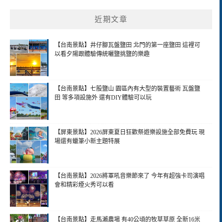
近期文章
【台南景點】井仔腳瓦盤鹽田 北門的第一座鹽田 這裡可
以看夕陽跟體驗傳統曬鹽挑鹽的樂趣
【台南景點】七股鹽山 園區內有大型的裝置藝術 瓦盤鹽
田 等多項設施外 還有DIY體驗可以玩
【屏東景點】2026屏東夏日狂歡祭遊樂設施全部免費玩 現
場還有蠟筆小新主題特展
【台南景點】2026將軍吼音樂節來了 今年有超強卡司演唱
會和精彩煙火秀可以看
【台南景點】走馬瀨農場 有40公頃的牧草草原 全新16米