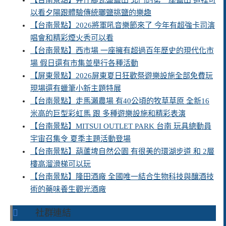
【台南景點】井仔腳瓦盤鹽田 北門的第一座鹽田 這裡可
以看夕陽跟體驗傳統曬鹽挑鹽的樂趣
【台南景點】2026將軍吼音樂節來了 今年有超強卡司演
唱會和精彩煙火秀可以看
【台南景點】西市場 一座擁有超過百年歷史的現代化市
場 假日還有市集並舉行各種活動
【屏東景點】2026屏東夏日狂歡祭遊樂設施全部免費玩
現場還有蠟筆小新主題特展
【台南景點】走馬瀨農場 有40公頃的牧草草原 全新16
米高的巨型彩虹馬 跟 多種遊樂設施和精彩表演
【台南景點】MITSUI OUTLET PARK 台南 玩具總動員
宇宙召集令 夏季主題活動登場
【台南景點】葫蘆埤自然公園 有很美的環湖步道 和 2層
樓高溜滑梯可以玩
【台南景點】隆田酒廠 全國唯一結合生物科技與釀酒技
術的藥味養生觀光酒廠
社群連結