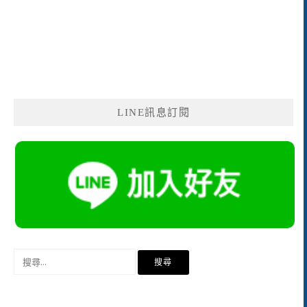
LINE訊息訂閱
搜
尋
關
鍵