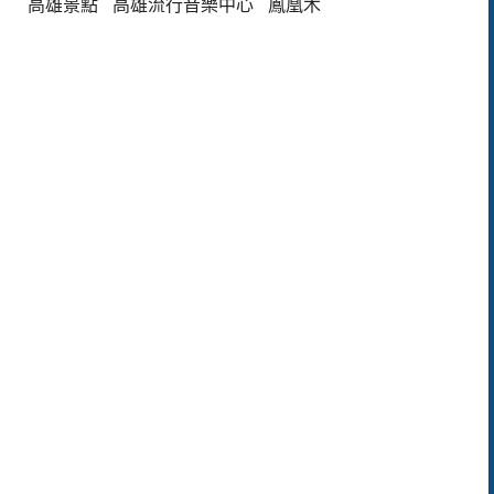
高雄景點
高雄流行音樂中心
鳳凰木