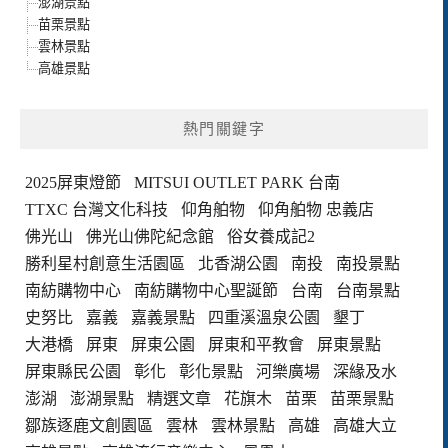
澎湖景點
苗栗景點
雲林景點
高雄景點
熱門關鍵字
2025屏東燈節
MITSUI OUTLET PARK 台南
TTXC 台灣文化科技
仰角舶物
仰角舶物 忠義店
佛光山
佛光山佛陀紀念館
俗女養成記2
勝利星村創意生活園區
北香湖公園
南投
南投景點
南紡購物中心
南紡購物中心聖誕節
台南
台南景點
史努比
嘉義
嘉義景點
四重溪溫泉公園
墾丁
大港橋
屏東
屏東公園
屏東和平教會
屏東景點
屏東縣民公園
彰化
彰化景點
河樂廣場
深緣及水
澎湖
澎湖景點
精選文章
花旗木
苗栗
苗栗景點
鄒族逐鹿文創園區
雲林
雲林景點
高雄
高雄大立