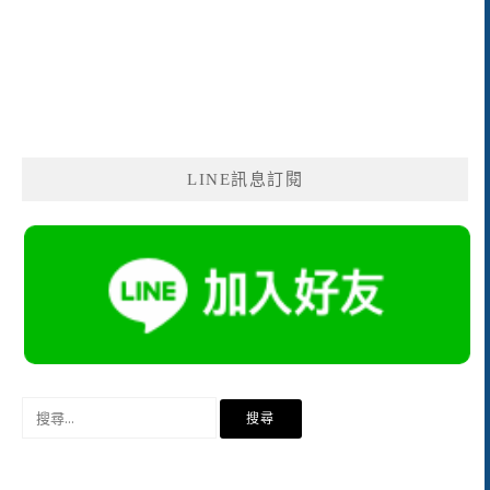
LINE訊息訂閱
搜
尋
關
鍵