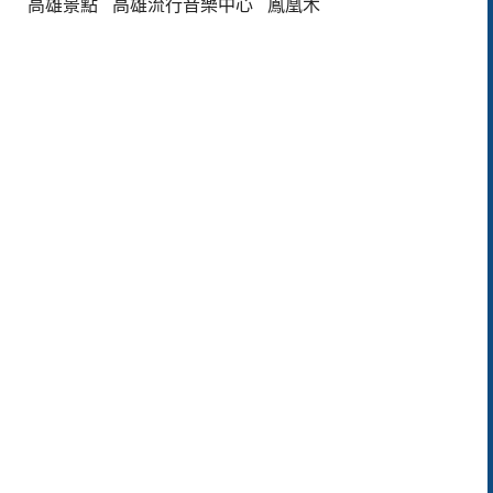
高雄景點
高雄流行音樂中心
鳳凰木