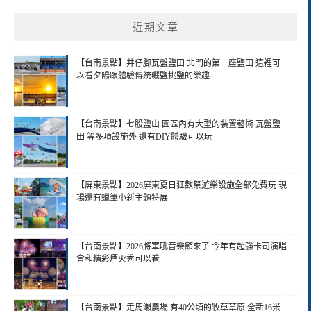
近期文章
【台南景點】井仔腳瓦盤鹽田 北門的第一座鹽田 這裡可
以看夕陽跟體驗傳統曬鹽挑鹽的樂趣
【台南景點】七股鹽山 園區內有大型的裝置藝術 瓦盤鹽
田 等多項設施外 還有DIY體驗可以玩
【屏東景點】2026屏東夏日狂歡祭遊樂設施全部免費玩 現
場還有蠟筆小新主題特展
【台南景點】2026將軍吼音樂節來了 今年有超強卡司演唱
會和精彩煙火秀可以看
【台南景點】走馬瀨農場 有40公頃的牧草草原 全新16米