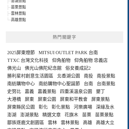
澎湖景點
苗栗景點
雲林景點
高雄景點
熱門關鍵字
2025屏東燈節
MITSUI OUTLET PARK 台南
TTXC 台灣文化科技
仰角舶物
仰角舶物 忠義店
佛光山
佛光山佛陀紀念館
俗女養成記2
勝利星村創意生活園區
北香湖公園
南投
南投景點
南紡購物中心
南紡購物中心聖誕節
台南
台南景點
史努比
嘉義
嘉義景點
四重溪溫泉公園
墾丁
大港橋
屏東
屏東公園
屏東和平教會
屏東景點
屏東縣民公園
彰化
彰化景點
河樂廣場
深緣及水
澎湖
澎湖景點
精選文章
花旗木
苗栗
苗栗景點
鄒族逐鹿文創園區
雲林
雲林景點
高雄
高雄大立