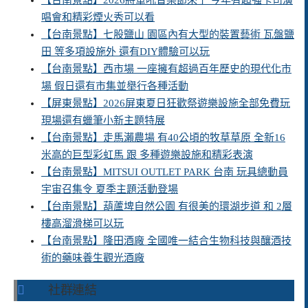
【台南景點】2026將軍吼音樂節來了 今年有超強卡司演
唱會和精彩煙火秀可以看
【台南景點】七股鹽山 園區內有大型的裝置藝術 瓦盤鹽
田 等多項設施外 還有DIY體驗可以玩
【台南景點】西市場 一座擁有超過百年歷史的現代化市
場 假日還有市集並舉行各種活動
【屏東景點】2026屏東夏日狂歡祭遊樂設施全部免費玩
現場還有蠟筆小新主題特展
【台南景點】走馬瀨農場 有40公頃的牧草草原 全新16
米高的巨型彩虹馬 跟 多種遊樂設施和精彩表演
【台南景點】MITSUI OUTLET PARK 台南 玩具總動員
宇宙召集令 夏季主題活動登場
【台南景點】葫蘆埤自然公園 有很美的環湖步道 和 2層
樓高溜滑梯可以玩
【台南景點】隆田酒廠 全國唯一結合生物科技與釀酒技
術的藥味養生觀光酒廠
社群連結