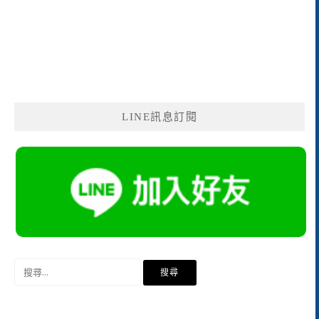
LINE訊息訂閱
搜
尋
關
鍵