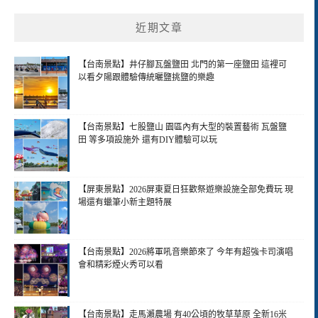
近期文章
【台南景點】井仔腳瓦盤鹽田 北門的第一座鹽田 這裡可
以看夕陽跟體驗傳統曬鹽挑鹽的樂趣
【台南景點】七股鹽山 園區內有大型的裝置藝術 瓦盤鹽
田 等多項設施外 還有DIY體驗可以玩
【屏東景點】2026屏東夏日狂歡祭遊樂設施全部免費玩 現
場還有蠟筆小新主題特展
【台南景點】2026將軍吼音樂節來了 今年有超強卡司演唱
會和精彩煙火秀可以看
【台南景點】走馬瀨農場 有40公頃的牧草草原 全新16米