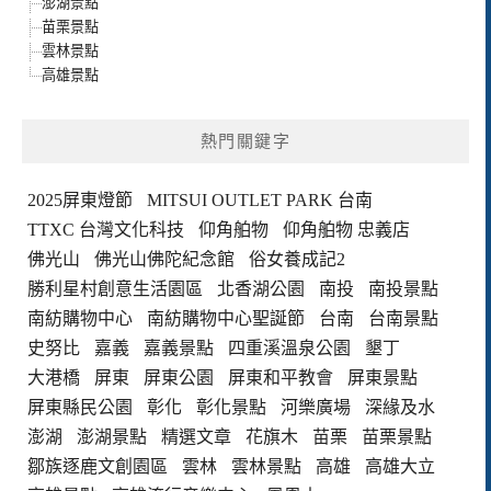
澎湖景點
苗栗景點
雲林景點
高雄景點
熱門關鍵字
2025屏東燈節
MITSUI OUTLET PARK 台南
TTXC 台灣文化科技
仰角舶物
仰角舶物 忠義店
佛光山
佛光山佛陀紀念館
俗女養成記2
勝利星村創意生活園區
北香湖公園
南投
南投景點
南紡購物中心
南紡購物中心聖誕節
台南
台南景點
史努比
嘉義
嘉義景點
四重溪溫泉公園
墾丁
大港橋
屏東
屏東公園
屏東和平教會
屏東景點
屏東縣民公園
彰化
彰化景點
河樂廣場
深緣及水
澎湖
澎湖景點
精選文章
花旗木
苗栗
苗栗景點
鄒族逐鹿文創園區
雲林
雲林景點
高雄
高雄大立