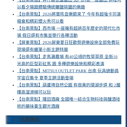
【台南景點】井仔腳瓦盤鹽田 北門的第一座鹽田 這裡可
以看夕陽跟體驗傳統曬鹽挑鹽的樂趣
【台南景點】2026將軍吼音樂節來了 今年有超強卡司演
唱會和精彩煙火秀可以看
【台南景點】西市場 一座擁有超過百年歷史的現代化市
場 假日還有市集並舉行各種活動
【屏東景點】2026屏東夏日狂歡祭遊樂設施全部免費玩
現場還有蠟筆小新主題特展
【台南景點】走馬瀨農場 有40公頃的牧草草原 全新16
米高的巨型彩虹馬 跟 多種遊樂設施和精彩表演
【台南景點】MITSUI OUTLET PARK 台南 玩具總動員
宇宙召集令 夏季主題活動登場
【台南景點】葫蘆埤自然公園 有很美的環湖步道 和 2層
樓高溜滑梯可以玩
【台南景點】隆田酒廠 全國唯一結合生物科技與釀酒技
術的藥味養生觀光酒廠
社群連結