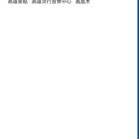
高雄景點
高雄流行音樂中心
鳳凰木