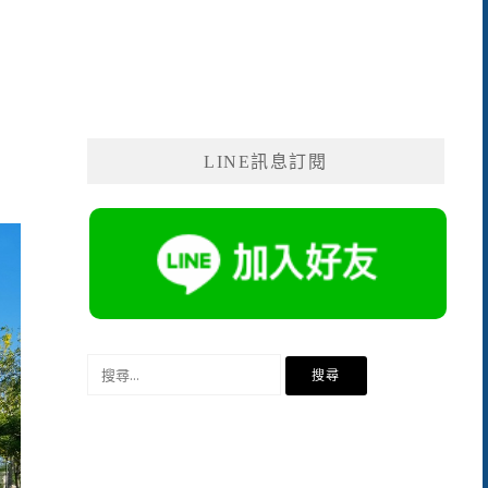
LINE訊息訂閱
搜
尋
關
鍵
字: