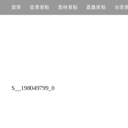
Skip
首頁
苗栗景點
雲林景點
嘉義景點
台南
to
content
S__198049799_0