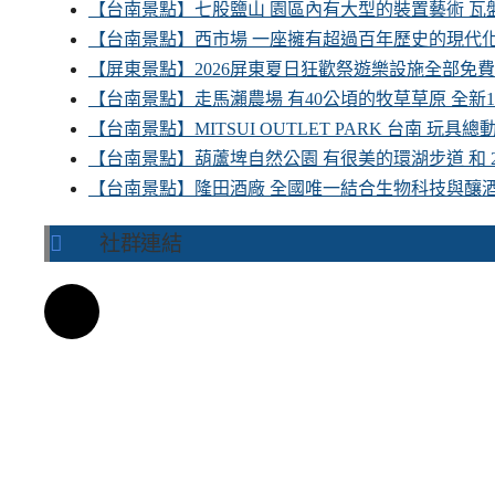
【台南景點】七股鹽山 園區內有大型的裝置藝術 瓦盤
【台南景點】西市場 一座擁有超過百年歷史的現代
【屏東景點】2026屏東夏日狂歡祭遊樂設施全部免
【台南景點】走馬瀨農場 有40公頃的牧草草原 全新
【台南景點】MITSUI OUTLET PARK 台南 玩
【台南景點】葫蘆埤自然公園 有很美的環湖步道 和
【台南景點】隆田酒廠 全國唯一結合生物科技與釀
社群連結