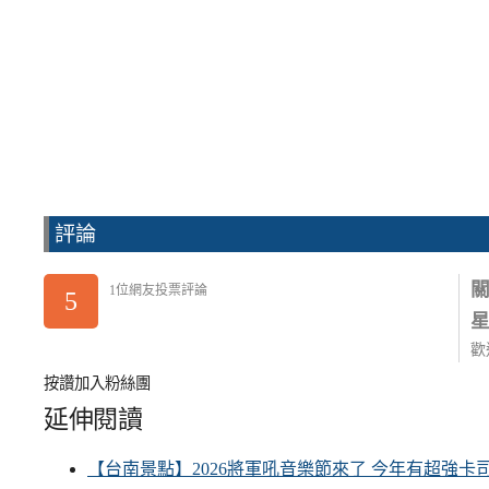
評論
1位網友投票評論
5
歡
按讚加入粉絲團
延伸閱讀
【台南景點】2026將軍吼音樂節來了 今年有超強