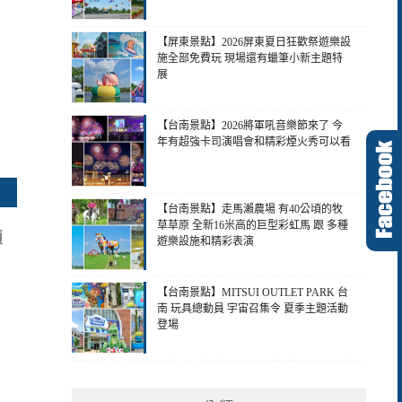
【屏東景點】2026屏東夏日狂歡祭遊樂設
施全部免費玩 現場還有蠟筆小新主題特
展
【台南景點】2026將軍吼音樂節來了 今
年有超強卡司演唱會和精彩煙火秀可以看
【台南景點】走馬瀨農場 有40公頃的牧
草草原 全新16米高的巨型彩虹馬 跟 多種
顆
遊樂設施和精彩表演
【台南景點】MITSUI OUTLET PARK 台
南 玩具總動員 宇宙召集令 夏季主題活動
登場