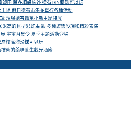
鹽田 等多項設施外 還有DIY體驗可以玩
化市場 假日還有市集並舉行各種活動
費玩 現場還有蠟筆小新主題特展
16米高的巨型彩虹馬 跟 多種遊樂設施和精彩表演
具總動員 宇宙召集令 夏季主題活動登場
 2層樓高溜滑梯可以玩
酒技術的藥味養生觀光酒廠