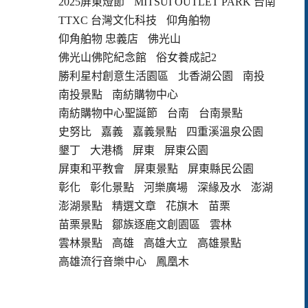
2025屏東燈節
MITSUI OUTLET PARK 台南
TTXC 台灣文化科技
仰角舶物
仰角舶物 忠義店
佛光山
佛光山佛陀紀念館
俗女養成記2
勝利星村創意生活園區
北香湖公園
南投
南投景點
南紡購物中心
南紡購物中心聖誕節
台南
台南景點
史努比
嘉義
嘉義景點
四重溪溫泉公園
墾丁
大港橋
屏東
屏東公園
屏東和平教會
屏東景點
屏東縣民公園
彰化
彰化景點
河樂廣場
深緣及水
澎湖
澎湖景點
精選文章
花旗木
苗栗
苗栗景點
鄒族逐鹿文創園區
雲林
雲林景點
高雄
高雄大立
高雄景點
高雄流行音樂中心
鳳凰木