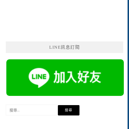
LINE訊息訂閱
搜
尋
關
鍵