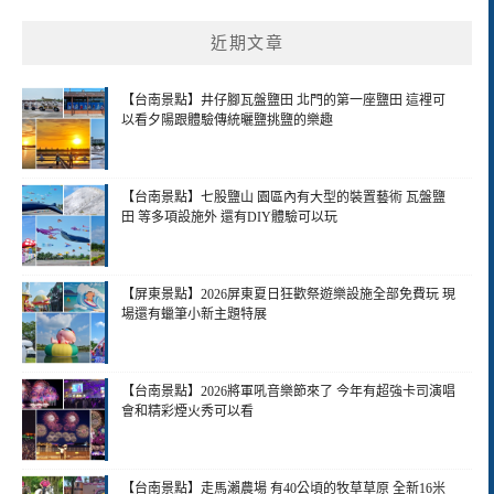
近期文章
【台南景點】井仔腳瓦盤鹽田 北門的第一座鹽田 這裡可
以看夕陽跟體驗傳統曬鹽挑鹽的樂趣
【台南景點】七股鹽山 園區內有大型的裝置藝術 瓦盤鹽
田 等多項設施外 還有DIY體驗可以玩
【屏東景點】2026屏東夏日狂歡祭遊樂設施全部免費玩 現
場還有蠟筆小新主題特展
【台南景點】2026將軍吼音樂節來了 今年有超強卡司演唱
會和精彩煙火秀可以看
【台南景點】走馬瀨農場 有40公頃的牧草草原 全新16米