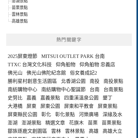
澎湖景點
苗栗景點
雲林景點
高雄景點
熱門關鍵字
2025屏東燈節
MITSUI OUTLET PARK 台南
TTXC 台灣文化科技
仰角舶物
仰角舶物 忠義店
佛光山
佛光山佛陀紀念館
俗女養成記2
勝利星村創意生活園區
北香湖公園
南投
南投景點
南紡購物中心
南紡購物中心聖誕節
台南
台南景點
史努比
嘉義
嘉義景點
四重溪溫泉公園
墾丁
大港橋
屏東
屏東公園
屏東和平教會
屏東景點
屏東縣民公園
彰化
彰化景點
河樂廣場
深緣及水
澎湖
澎湖景點
精選文章
花旗木
苗栗
苗栗景點
鄒族逐鹿文創園區
雲林
雲林景點
高雄
高雄大立