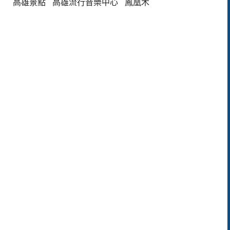
高雄景點
高雄流行音樂中心
鳳凰木