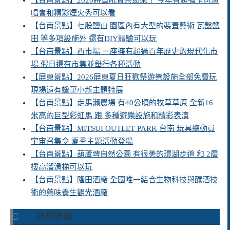
【台南景點】2026將軍吼音樂節來了 今年有超強卡司演
唱會和精彩煙火秀可以看
【台南景點】七股鹽山 園區內有大型的裝置藝術 瓦盤鹽
田 等多項設施外 還有DIY體驗可以玩
【台南景點】西市場 一座擁有超過百年歷史的現代化市
場 假日還有市集並舉行各種活動
【屏東景點】2026屏東夏日狂歡祭遊樂設施全部免費玩
現場還有蠟筆小新主題特展
【台南景點】走馬瀨農場 有40公頃的牧草草原 全新16
米高的巨型彩虹馬 跟 多種遊樂設施和精彩表演
【台南景點】MITSUI OUTLET PARK 台南 玩具總動員
宇宙召集令 夏季主題活動登場
【台南景點】葫蘆埤自然公園 有很美的環湖步道 和 2層
樓高溜滑梯可以玩
【台南景點】隆田酒廠 全國唯一結合生物科技與釀酒技
術的藥味養生觀光酒廠
社群連結