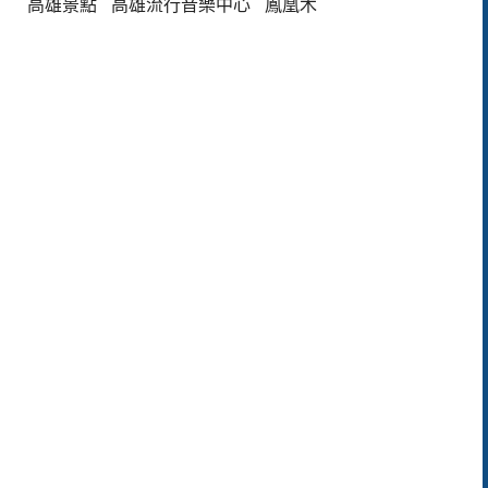
高雄景點
高雄流行音樂中心
鳳凰木