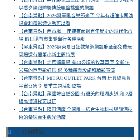
【台南景點】井仔腳瓦盤鹽田 北門的第一座鹽田 這裡可
以看夕陽跟體驗傳統曬鹽挑鹽的樂趣
【台南景點】2026將軍吼音樂節來了 今年有超強卡司演
唱會和精彩煙火秀可以看
【台南景點】西市場 一座擁有超過百年歷史的現代化市
場 假日還有市集並舉行各種活動
【屏東景點】2026屏東夏日狂歡祭遊樂設施全部免費玩
現場還有蠟筆小新主題特展
【台南景點】走馬瀨農場 有40公頃的牧草草原 全新16
米高的巨型彩虹馬 跟 多種遊樂設施和精彩表演
【台南景點】MITSUI OUTLET PARK 台南 玩具總動員
宇宙召集令 夏季主題活動登場
【台南景點】葫蘆埤自然公園 有很美的環湖步道 和 2層
樓高溜滑梯可以玩
【台南景點】隆田酒廠 全國唯一結合生物科技與釀酒技
術的藥味養生觀光酒廠
社群連結