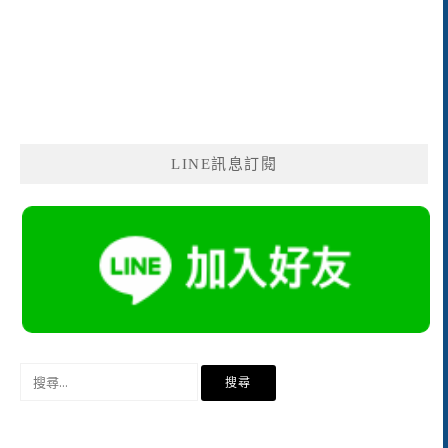
LINE訊息訂閱
搜
尋
關
鍵