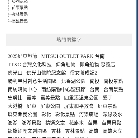
澎湖景點
苗栗景點
雲林景點
高雄景點
熱門關鍵字
2025屏東燈節
MITSUI OUTLET PARK 台南
TTXC 台灣文化科技
仰角舶物
仰角舶物 忠義店
佛光山
佛光山佛陀紀念館
俗女養成記2
勝利星村創意生活園區
北香湖公園
南投
南投景點
南紡購物中心
南紡購物中心聖誕節
台南
台南景點
史努比
嘉義
嘉義景點
四重溪溫泉公園
墾丁
大港橋
屏東
屏東公園
屏東和平教會
屏東景點
屏東縣民公園
彰化
彰化景點
河樂廣場
深緣及水
澎湖
澎湖景點
精選文章
花旗木
苗栗
苗栗景點
鄒族逐鹿文創園區
雲林
雲林景點
高雄
高雄大立