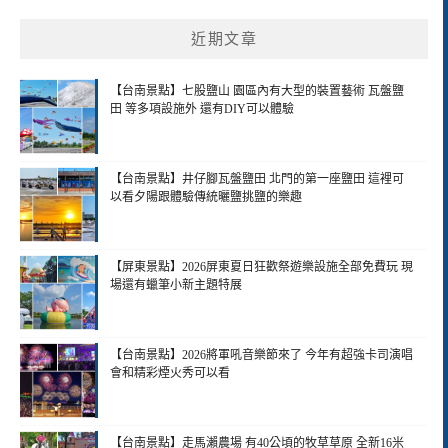
近期文章
【台南景點】七股鹽山 園區內有大型的裝置藝術 瓦盤鹽
田 等多項設施外 還有DIY可以體驗
【台南景點】井仔腳瓦盤鹽田 北門的第一座鹽田 這裡可
以看夕陽跟體驗傳統曬鹽挑鹽的樂趣
【屏東景點】2026屏東夏日狂歡祭遊樂設施全部免費玩 現
場還有蠟筆小新主題特展
【台南景點】2026將軍吼音樂節來了 今年有超強卡司演唱
會和精彩煙火秀可以看
【台南景點】走馬瀨農場 有40公頃的牧草草原 全新16米