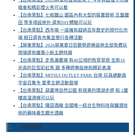
【台南景點】2026將軍吼音樂節來了 今年有超強卡司演
唱會和精彩煙火秀可以看
【台南景點】七股鹽山 園區內有大型的裝置藝術 瓦盤鹽
田 等多項設施外 還有DIY體驗可以玩
【台南景點】西市場 一座擁有超過百年歷史的現代化市
場 假日還有市集並舉行各種活動
【屏東景點】2026屏東夏日狂歡祭遊樂設施全部免費玩
現場還有蠟筆小新主題特展
【台南景點】走馬瀨農場 有40公頃的牧草草原 全新16
米高的巨型彩虹馬 跟 多種遊樂設施和精彩表演
【台南景點】MITSUI OUTLET PARK 台南 玩具總動員
宇宙召集令 夏季主題活動登場
【台南景點】葫蘆埤自然公園 有很美的環湖步道 和 2層
樓高溜滑梯可以玩
【台南景點】隆田酒廠 全國唯一結合生物科技與釀酒技
術的藥味養生觀光酒廠
社群連結