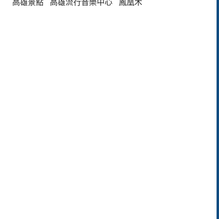
高雄景點
高雄流行音樂中心
鳳凰木