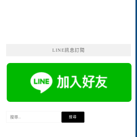
LINE訊息訂閱
搜
尋
關
鍵