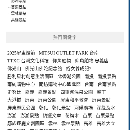
澎湖景點
苗栗景點
雲林景點
高雄景點
熱門關鍵字
2025屏東燈節
MITSUI OUTLET PARK 台南
TTXC 台灣文化科技
仰角舶物
仰角舶物 忠義店
佛光山
佛光山佛陀紀念館
俗女養成記2
勝利星村創意生活園區
北香湖公園
南投
南投景點
南紡購物中心
南紡購物中心聖誕節
台南
台南景點
史努比
嘉義
嘉義景點
四重溪溫泉公園
墾丁
大港橋
屏東
屏東公園
屏東和平教會
屏東景點
屏東縣民公園
彰化
彰化景點
河樂廣場
深緣及水
澎湖
澎湖景點
精選文章
花旗木
苗栗
苗栗景點
鄒族逐鹿文創園區
雲林
雲林景點
高雄
高雄大立