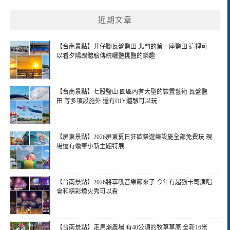
近期文章
【台南景點】井仔腳瓦盤鹽田 北門的第一座鹽田 這裡可
以看夕陽跟體驗傳統曬鹽挑鹽的樂趣
【台南景點】七股鹽山 園區內有大型的裝置藝術 瓦盤鹽
田 等多項設施外 還有DIY體驗可以玩
【屏東景點】2026屏東夏日狂歡祭遊樂設施全部免費玩 現
場還有蠟筆小新主題特展
【台南景點】2026將軍吼音樂節來了 今年有超強卡司演唱
會和精彩煙火秀可以看
【台南景點】走馬瀨農場 有40公頃的牧草草原 全新16米