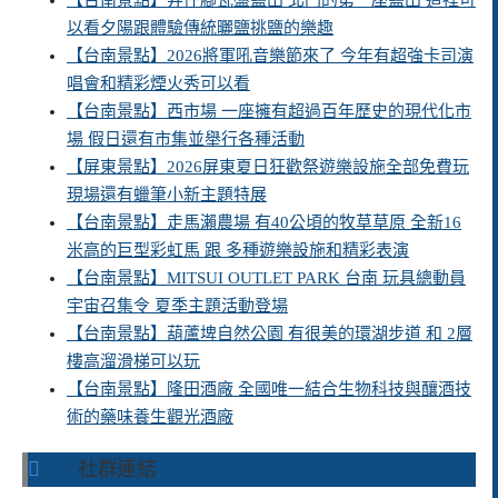
【台南景點】井仔腳瓦盤鹽田 北門的第一座鹽田 這裡可
以看夕陽跟體驗傳統曬鹽挑鹽的樂趣
【台南景點】2026將軍吼音樂節來了 今年有超強卡司演
唱會和精彩煙火秀可以看
【台南景點】西市場 一座擁有超過百年歷史的現代化市
場 假日還有市集並舉行各種活動
【屏東景點】2026屏東夏日狂歡祭遊樂設施全部免費玩
現場還有蠟筆小新主題特展
【台南景點】走馬瀨農場 有40公頃的牧草草原 全新16
米高的巨型彩虹馬 跟 多種遊樂設施和精彩表演
【台南景點】MITSUI OUTLET PARK 台南 玩具總動員
宇宙召集令 夏季主題活動登場
【台南景點】葫蘆埤自然公園 有很美的環湖步道 和 2層
樓高溜滑梯可以玩
【台南景點】隆田酒廠 全國唯一結合生物科技與釀酒技
術的藥味養生觀光酒廠
社群連結