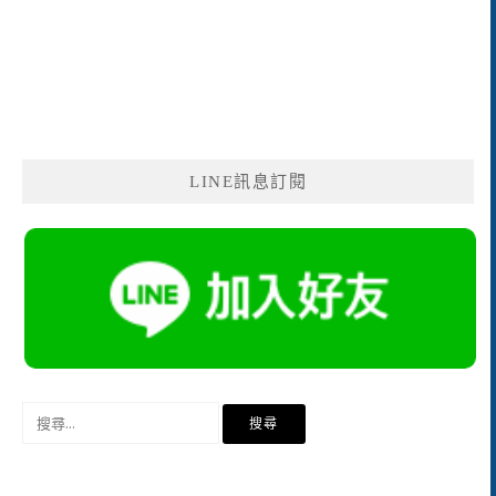
LINE訊息訂閱
搜
尋
關
鍵