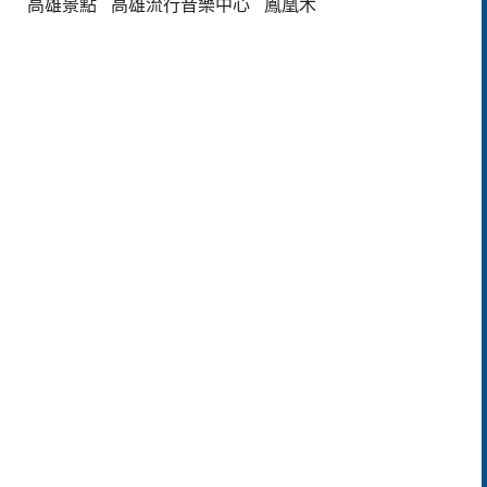
高雄景點
高雄流行音樂中心
鳳凰木