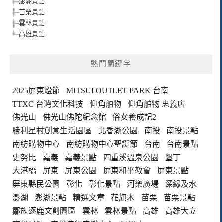
澎湖景點
苗栗景點
雲林景點
高雄景點
熱門關鍵字
2025屏東燈節
MITSUI OUTLET PARK 台南
TTXC 台灣文化科技
仰角舶物
仰角舶物 忠義店
佛光山
佛光山佛陀紀念館
俗女養成記2
勝利星村創意生活園區
北香湖公園
南投
南投景點
南紡購物中心
南紡購物中心聖誕節
台南
台南景點
史努比
嘉義
嘉義景點
四重溪溫泉公園
墾丁
大港橋
屏東
屏東公園
屏東和平教會
屏東景點
屏東縣民公園
彰化
彰化景點
河樂廣場
深緣及水
澎湖
澎湖景點
精選文章
花旗木
苗栗
苗栗景點
鄒族逐鹿文創園區
雲林
雲林景點
高雄
高雄大立