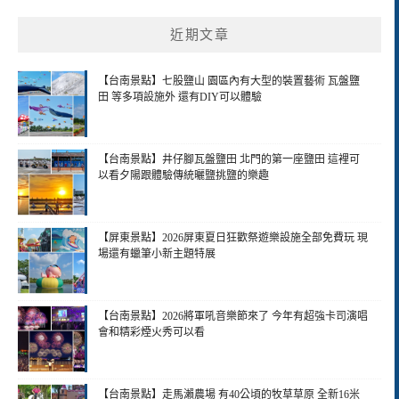
近期文章
【台南景點】七股鹽山 園區內有大型的裝置藝術 瓦盤鹽
田 等多項設施外 還有DIY可以體驗
【台南景點】井仔腳瓦盤鹽田 北門的第一座鹽田 這裡可
以看夕陽跟體驗傳統曬鹽挑鹽的樂趣
【屏東景點】2026屏東夏日狂歡祭遊樂設施全部免費玩 現
場還有蠟筆小新主題特展
【台南景點】2026將軍吼音樂節來了 今年有超強卡司演唱
會和精彩煙火秀可以看
【台南景點】走馬瀨農場 有40公頃的牧草草原 全新16米