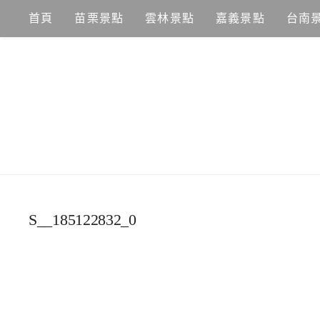
Skip
首頁
苗栗景點
雲林景點
嘉義景點
台南
to
content
S__185122832_0