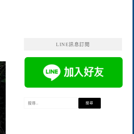
LINE訊息訂閱
搜
尋
關
鍵
字: