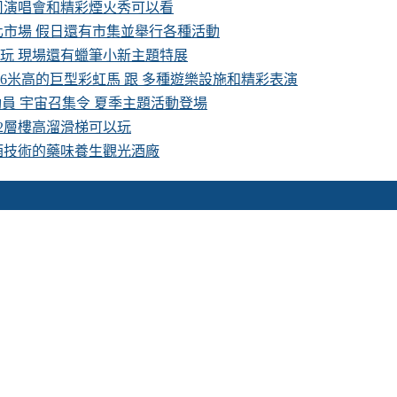
卡司演唱會和精彩煙火秀可以看
化市場 假日還有市集並舉行各種活動
費玩 現場還有蠟筆小新主題特展
16米高的巨型彩虹馬 跟 多種遊樂設施和精彩表演
具總動員 宇宙召集令 夏季主題活動登場
 2層樓高溜滑梯可以玩
酒技術的藥味養生觀光酒廠