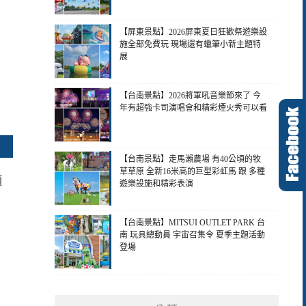
【屏東景點】2026屏東夏日狂歡祭遊樂設
施全部免費玩 現場還有蠟筆小新主題特
展
【台南景點】2026將軍吼音樂節來了 今
年有超強卡司演唱會和精彩煙火秀可以看
【台南景點】走馬瀨農場 有40公頃的牧
草草原 全新16米高的巨型彩虹馬 跟 多種
顆
遊樂設施和精彩表演
【台南景點】MITSUI OUTLET PARK 台
南 玩具總動員 宇宙召集令 夏季主題活動
登場