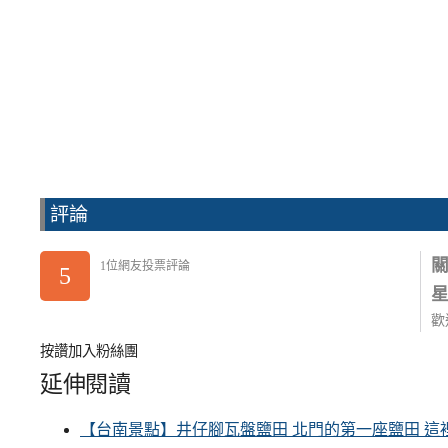
評論
1位網友投票評論
5
歡
按讚加入粉絲團
延伸閱讀
【台南景點】井仔腳瓦盤鹽田 北門的第一座鹽田 