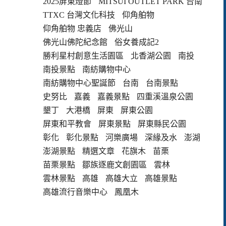
2025屏東燈節
MITSUI OUTLET PARK 台南
TTXC 台灣文化科技
仰角舶物
仰角舶物 忠義店
佛光山
佛光山佛陀紀念館
俗女養成記2
勝利星村創意生活園區
北香湖公園
南投
南投景點
南紡購物中心
南紡購物中心聖誕節
台南
台南景點
史努比
嘉義
嘉義景點
四重溪溫泉公園
墾丁
大港橋
屏東
屏東公園
屏東和平教會
屏東景點
屏東縣民公園
彰化
彰化景點
河樂廣場
深緣及水
澎湖
澎湖景點
精選文章
花旗木
苗栗
苗栗景點
鄒族逐鹿文創園區
雲林
雲林景點
高雄
高雄大立
高雄景點
高雄流行音樂中心
鳳凰木