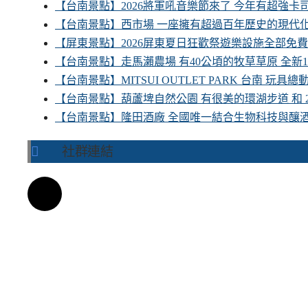
【台南景點】2026將軍吼音樂節來了 今年有超強
【台南景點】西市場 一座擁有超過百年歷史的現代
【屏東景點】2026屏東夏日狂歡祭遊樂設施全部免
【台南景點】走馬瀨農場 有40公頃的牧草草原 全新
【台南景點】MITSUI OUTLET PARK 台南 玩
【台南景點】葫蘆埤自然公園 有很美的環湖步道 和
【台南景點】隆田酒廠 全國唯一結合生物科技與釀
社群連結